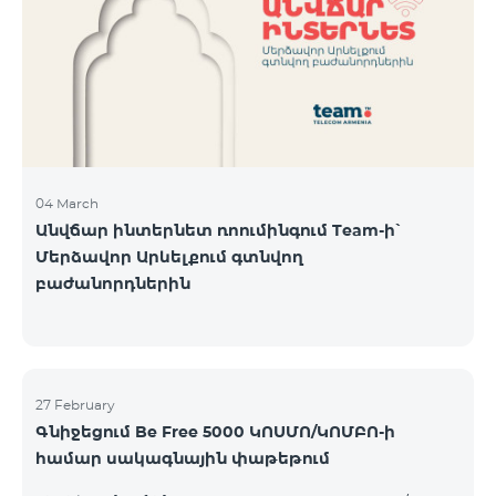
Կիրակի-08․03 Երևան Կենտրոն Իսակովի
պողոտա 3/7 09:00-18:00 09:00-18:00 10:00-19:00
Երևան Կենտրոն Խորենացու փողոց 26/26 09:00-
18:00 09:00-18:00 10:00-19:00 Երևան Էրեբունի
Տիգրան Մեծի պողոտա
04 March
Անվճար ինտերնետ ռոումինգում Team-ի՝
Մերձավոր Արևելքում գտնվող
բաժանորդներին
27 February
Գնիջեցում Be Free 5000 ԿՈՍՄՈ/ԿՈՄԲՈ-ի
համար սակագնային փաթեթում