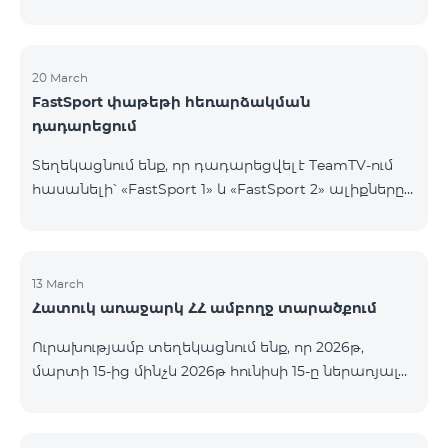
20 March
FastSport փաթեթի հեռարձակման
դադարեցում
Տեղեկացնում ենք, որ դադարեցվել է TeamTV-ում
հասանելի՝ «FastSport 1» և «FastSport 2» ալիքները
ներառող «FastSports» փաթեթի վաճառքը։ Սույն
թվականի ապրիլի 20-ից կդադարեցվի նաև
նշված հեռուստաալիքների հեռարձակումը։
Հարցերի կամ լրացուցիչ տեղեկությունների
13 March
Հատուկ առաջարկ ՀՀ ամբողջ տարածքում
համար խնդրում ենք դիմել «Ֆասթ Մեդիա»
ընկերություն։
Ուրախությամբ տեղեկացնում ենք, որ 2026թ,
մարտի 15-ից մինչև 2026թ հունիսի 15-ը ներառյալ
Հայաստանի Հանրապետության ողջ տարածքում
ԿՈՍՄՈ 4 12500, ԿՈՍՄՈ 4 16500, ԿՈՍՄՈ 4
9900 Մարզային Ծառայությունների փաթեթները