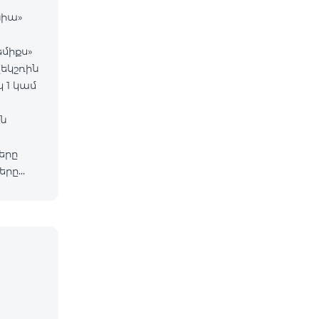
նիա»
միքս»
եկշռին
 1 կամ
ն
երը
երը
լինի
վարար