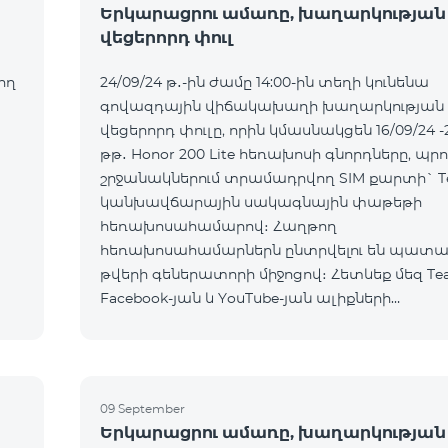
Երկարացրու ամառը, խաղարկության
վեցերորդ փուլ
ող
24/09/24 թ․-ին ժամը 14:00-ին տեղի կունենա
գովազդային վիճակախաղի խաղարկության
վեցերորդ փուլը, որին կմասնակցեն 16/09/24 -
թթ․ Honor 200 Lite հեռախոսի գնորդները, պրո
շրջանակներում տրամադրվող SIM քարտի` T
կանխավճարային սակագնային փաթեթի
հեռախոսահամարով։ Հաղթող
հեռախոսահամարներն ընտրվելու են պատ
թվերի գեներատորի միջոցով։ Հետևեք մեզ Te
Facebook-յան և YouTube-յան ալիքների
պաշտոնական էջերում: Մանրամասն պայման
https://www.telecomarmenia.am/hy/B2S?s
09 September
Երկարացրու ամառը, խաղարկության