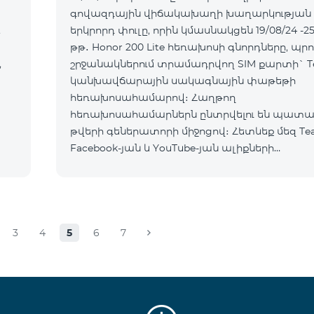
գովազդային վիճակախաղի խաղարկության
,
երկրորդ փուլը, որին կմասնակցեն 19/08/24 -25
թթ․ Honor 200 Lite հեռախոսի գնորդները, պրո
,
շրջանակներում տրամադրվող SIM քարտի` T
կանխավճարային սակագնային փաթեթի
հեռախոսահամարով։ Հաղթող
հեռախոսահամարներն ընտրվելու են պատ
թվերի գեներատորի միջոցով։ Հետևեք մեզ Te
Facebook-յան և YouTube-յան ալիքների
պաշտոնական էջերում: Մանրամասն պայման
https://www.telecomarmenia.am/hy/B2S
3
4
5
6
7