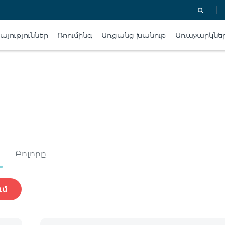
յություններ
Ռոումինգ
Առցանց խանութ
Առաջարկնե
Բոլորը
ւմ