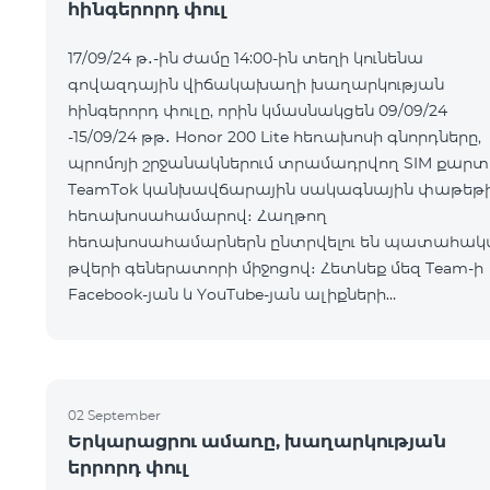
հինգերորդ փուլ
17/09/24 թ․-ին ժամը 14:00-ին տեղի կունենա
գովազդային վիճակախաղի խաղարկության
հինգերորդ փուլը, որին կմասնակցեն 09/09/24
-15/09/24 թթ․ Honor 200 Lite հեռախոսի գնորդները,
պրոմոյի շրջանակներում տրամադրվող SIM քարտ
TeamTok կանխավճարային սակագնային փաթեթ
հեռախոսահամարով։ Հաղթող
հեռախոսահամարներն ընտրվելու են պատահակ
թվերի գեներատորի միջոցով։ Հետևեք մեզ Team-ի
Facebook-յան և YouTube-յան ալիքների
պաշտոնական էջերում: Մանրամասն պայմաններ՝
https://www.telecomarmenia.am/hy/B2S?s
02 September
Երկարացրու ամառը, խաղարկության
երրորդ փուլ