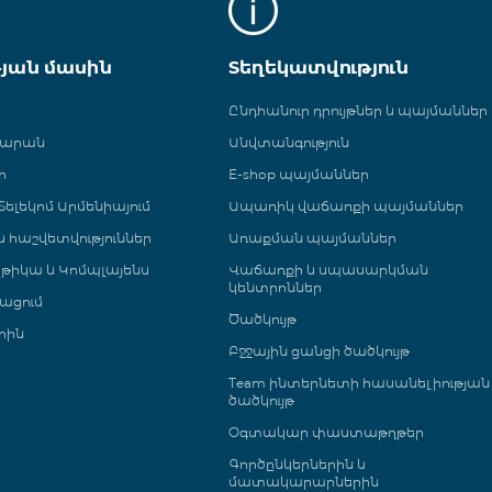
թյան մասին
Տեղեկատվություն
Ընդհանուր դրույթներ և պայմաններ
գարան
Անվտանգություն
ր
E-shop պայմաններ
ելեկոմ Արմենիայում
Ապառիկ վաճառքի պայմաններ
 և հաշվետվություններ
Առաքման պայմաններ
թիկա և Կոմպլայենս
Վաճառքի և սպասարկման
կենտրոններ
ացում
Ծածկույթ
րին
Բջջային ցանցի ծածկույթ
Team ինտերնետի հասանելիության
ծածկույթ
Օգտակար փաստաթղթեր
Գործընկերներին և
մատակարարներին