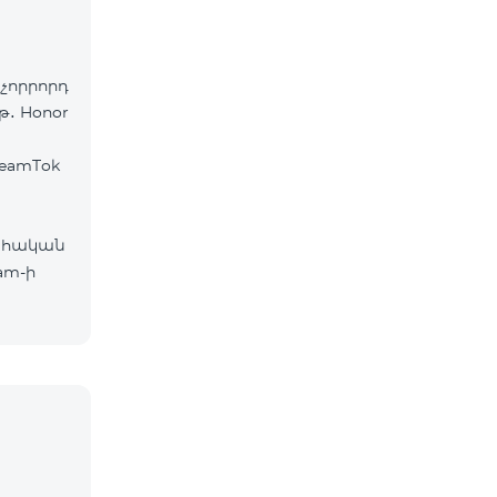
չորրորդ
թ․ Honor
eamTok
ահական
am-ի
ներ՝