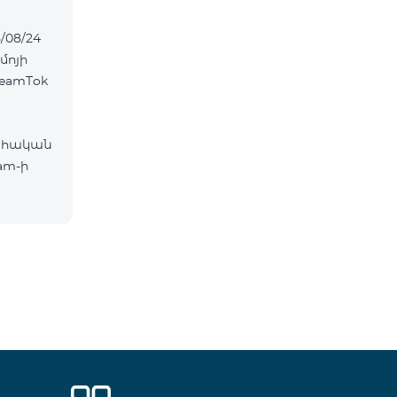
/08/24
մոյի
eamTok
ահական
am-ի
ներ՝