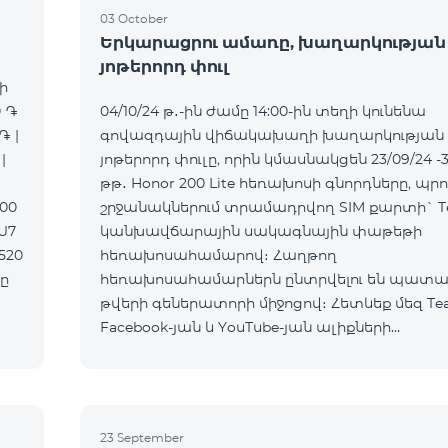
03 October
Երկարացրու ամառը, խաղարկության
յոթերորդ փուլ
ի
0 ֏
04/10/24 թ․-ին ժամը 14:00-ին տեղի կունենա
֏ |
գովազդային վիճակախաղի խաղարկության
|
յոթերորդ փուլը, որին կմասնակցեն 23/09/24 -3
|
թթ․ Honor 200 Lite հեռախոսի գնորդները, պրո
900
շրջանակներում տրամադրվող SIM քարտի` T
AU7
կանխավճարային սակագնային փաթեթի
520
հեռախոսահամարով։ Հաղթող
հեռախոսահամարներն ընտրվելու են պատ
թվերի գեներատորի միջոցով։ Հետևեք մեզ Te
Facebook-յան և YouTube-յան ալիքների
պաշտոնական էջերում: Մանրամասն պայման
https://www.telecomarmenia.am/hy/B2S?s
23 September