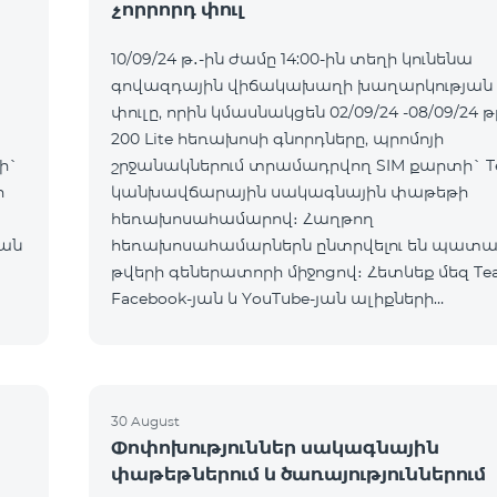
չորրորդ փուլ
10/09/24 թ․-ին ժամը 14:00-ին տեղի կունենա
գովազդային վիճակախաղի խաղարկության 
փուլը, որին կմասնակցեն 02/09/24 -08/09/24 թ
200 Lite հեռախոսի գնորդները, պրոմոյի
ի`
շրջանակներում տրամադրվող SIM քարտի` T
ի
կանխավճարային սակագնային փաթեթի
հեռախոսահամարով։ Հաղթող
ան
հեռախոսահամարներն ընտրվելու են պատ
թվերի գեներատորի միջոցով։ Հետևեք մեզ Te
Facebook-յան և YouTube-յան ալիքների
պաշտոնական էջերում: Մանրամասն պայման
https://www.telecomarmenia.am/hy/B2S?s
30 August
Փոփոխություններ սակագնային
փաթեթներում և ծառայություններում