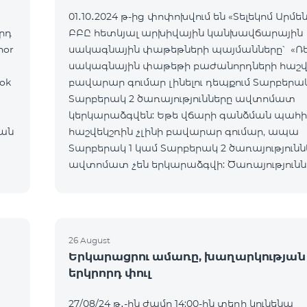
01․10․2024 թ-ից փոփոխվում են «Տելեկոմ Արմե
րդ
ԲԲԸ հետևյալ արխիվային կանխավճարային
nor
սակագնային փաթեթների պայմանները՝ «Ռե
սակագնային փաթեթի բաժանորդների հաշվ
ok
բավարար գումար լինելու դեպքում Տարբերակ
Տարբերակ 2 ծառայությունները ավտոմատ
կերկարաձգվեն: Եթե վճարի գանձման պահի
ան
հաշվեկշռին չլինի բավարար գումար, ապա
Տարբերակ 1 կամ Տարբերակ 2 ծառայությունն
ավտոմատ չեն երկարաձգվի: Ծառայությունն
նորից կվերաակտիվանան, երբ հաշվեկշռին 
միանվագ ամբողջական վճարի համար բա
գումար:
26 August
Երկարացրու ամառը, խաղարկության
երկրորդ փուլ
27/08/24 թ․-ին ժամը 14:00-ին տեղի կունենա