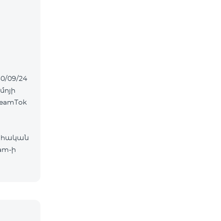
0/09/24
մոյի
eamTok
ահական
am-ի
ներ՝