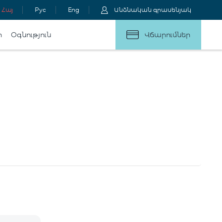
Հայ
Рус
Eng
Անձնական գրասենյակ
ր
Օգնություն
Վճարումներ