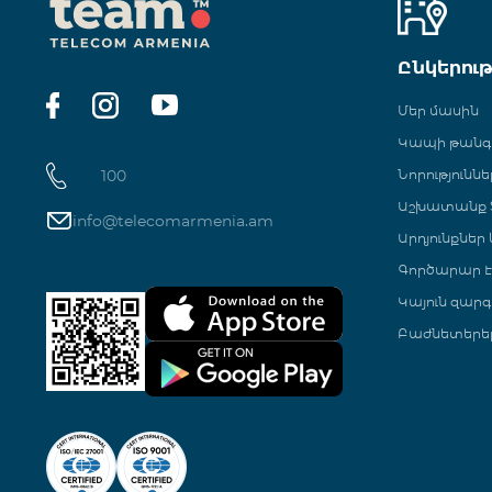
Ընկերու
Մեր մասին
Կապի թան
100
Նորություննե
Աշխատանք Տ
info@telecomarmenia.am
Արդյունքներ
Գործարար Է
Կայուն զարգ
Բաժնետերե