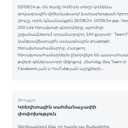
03/09/24 թ․-ին ժամը 14:00-ին տեղի կունենա
գովազդային վիճակախաղի խաղարկության երրո
փուլը, որին կմասնակցեն 26/08/24 -01/09/24 թթ․ Ho
200 Lite հեռախոսի գնորդները, պրոմոյի
շրջանակներում տրամադրվող SIM քարտի` TeamT
կանխավճարային սակագնային փաթեթի
հեռախոսահամարով։ Հաղթող
հեռախոսահամարներն ընտրվելու են պատահակ
թվերի գեներատորի միջոցով։ Հետևեք մեզ Team-ի
Facebook-յան և YouTube-յան ալիքների
պաշտոնական էջերում: Մանրամասն պայմաններ՝
https://www.telecomarmenia.am/hy/B2S?s
28 August
Կրեդիտային սահմանաչափի
փոփոխություն
Տեղեկացնում ենք, որ հավելյալ ծախսերից