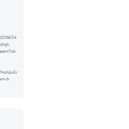
22/09/24
մոյի
eamTok
ահական
am-ի
ներ՝