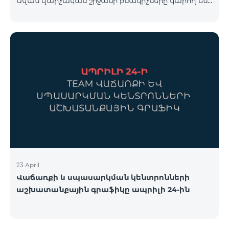
Ավան վարչական շրջանի բնակիչները կարող են
համար կարող եք անցնել հետևյալ հղմամբ՝
օգտվել հատուկ պայմաններից, որոնք
telecomarmenia.am/cosmo* Ակցիան երկարաձգվել
նախատեսված են նոր բաժանորդների համար։
է մինչև 1
Ակցիայի շրջանակում ԿՈՍՄՈ 4 12500 և ԿՈՍՄՈ 4
16500 փաթեթները տրամադրվում են հետևյալ
պայմաններով․ Առաջին 6 ամիսների ընթացքում՝
50% զեղչ, Հաջորդ 6 ամիսների ընթացքում՝ 25%
զեղչ։ ԿՈՍՄՈ սակագնային փաթեթների
ներառումներին մանրամասն ծանոթանալու
համար կարող եք անցնել հետևյալ հղմամբ՝
telecomarmenia.am/hy/cosmo * Ակցիան
երկարաձգվել է մինչ
23 April
Վաճառքի և սպասարկման կենտրոնների
աշխատանքային գրաֆիկը ապրիլի 24-ին