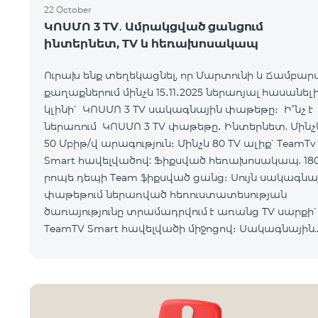
22 October
ԿՈՍՄՈ 3 TV․ Ամրակցված ցանցում
ինտերնետ, TV և հեռախոսակապ
Ուրախ ենք տեղեկացնել, որ Մարտունի և Ճամբար
քաղաքներում մինչև 15․11․2025 ներառյալ հասանել
կլինի՝ ԿՈՍՄՈ 3 TV սակագնային փաթեթը։ Ի՞նչ է
ներառում ԿՈՍՄՈ 3 TV փաթեթը․ Ինտերնետ. Մինչև
50 Մբիթ/վ արագություն։ Մինչև 80 TV ալիք՝ TeamTv
Smart հավելվածով: Ֆիքսված հեռախոսակապ. 18
րոպե դեպի Team ֆիքսված ցանց։ Սույն սակագնային
փաթեթում ներառված հեռուստատեսության
ծառայությունը տրամադրվում է առանց TV սարքի՝
TeamTV Smart հավելվածի միջոցով։ Սակագնային
փաթեթի արժեքները ներկայացվա