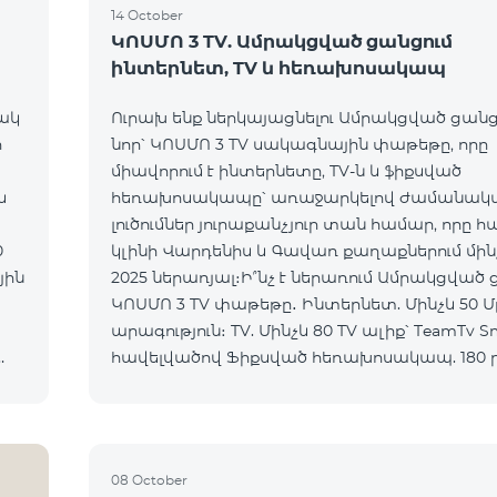
14 October
ԿՈՍՄՈ 3 TV. Ամրակցված ցանցում
ինտերնետ, TV և հեռախոսակապ
ակ
Ուրախ ենք ներկայացնելու Ամրակցված ցանց
ի
նոր՝ ԿՈՍՄՈ 3 TV սակագնային փաթեթը, որը
միավորում է ինտերնետը, TV-ն և ֆիքսված
հեռախոսակապը՝ առաջարկելով ժամանակ
լուծումներ յուրաքանչյուր տան համար, որը 
0
կլինի Վարդենիս և Գավառ քաղաքներում մինչև
2025 ներառյալ։Ի՞նչ է ներառում Ամրակցված
ԿՈՍՄՈ 3 TV փաթեթը․ Ինտերնետ. Մինչև 50 Մբիթ/վ
արագություն։ TV. Մինչև 80 TV ալիք՝ TeamTv S
հավելվածով Ֆիքսված հեռախոսակապ. 180 
դեպի Team ֆիքսված ցանց։ Սույն սակագնային
փաթեթում ներառվա
08 October