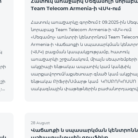
ի
Հատուկ առաջարկ Մեգամոլի նորաբ
Team Telecom Armenia-ի ՎՍԿ-ում
Հատուկ առաջարկը գործում է 09.2025-ին Մեգ
նորաբաց Team Telecom Armenia-ի ՎՍԿ-ում:
«Մեգամոլ» առևտրի կենտրոնում Team Teleco
Armenia-ի Վաճառքի և սպասարկման կենտր
կ
(ՎՍԿ) բացման կապակցությամբ, հատուկ
առաջարկի շրջանակում, միայն սեպտեմբերի 
երի
ակցիայի ենթակա ապառիկ կամ կանխիկ
սարքավորում/աքսեսուար գնած կամ ակցիա
շի
ենթակա ԲիՖրի/Սմարթ կամ ԿՈՄԲՈ/ԿՈՍՄՈ
։
սակագնային փաթեթներին բաժանորդագր
հաճախորդները կստանան հետևյալ նվերներ
Ապրանք/ՍՓ Նվեր ԲիՖրի/Սմարթ
28 August
Վաճառքի և սպասարկման կենտրոնն
ակ
աշխատանքային գրաֆիկը