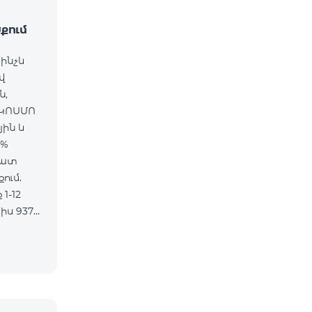
քում
մինչև
վ
ն,
 ԿՈՍՄՈ
յին և
5%
մատ
ում.