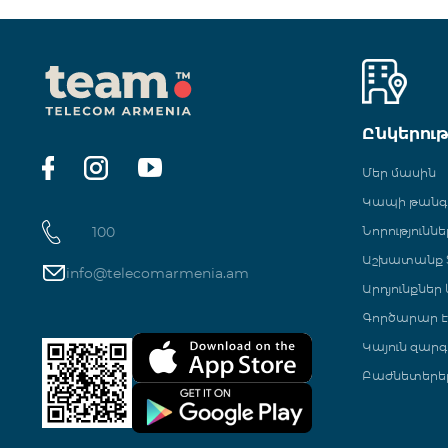
Ընկերու
Մեր մասին
Կապի թան
100
Նորություննե
Աշխատանք Տ
info@telecomarmenia.am
Արդյունքներ
Գործարար Է
Կայուն զարգ
Բաժնետերե