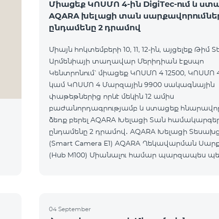
Միացեք ԿՈՍՄՈ 4-ին DigiTec-ում և ստ
AQARA խելացի տան սարքավորումնե
ընդամենը 2 դրամով
Միայն հոկտեմբերի 10, 11, 12-ին, այցելեք Թիմ Տ
Արմենիայի տաղավար Մերիդիան Էքսպո
Կենտրոնում՝ միացեք ԿՈՍՄՈ 4 12500, ԿՈՍՄՈ 4
կամ ԿՈՍՄՈ 4 Մարզային 9900 սակագնային
փաթեթներից որևէ մեկին 12 ամիս
բաժանորդագրությամբ և ստացեք հնարավորո
ձեռք բերել AQARA Խելացի Տան համակարգե
ընդամենը 2 դրամով․ AQARA Խելացի Տեսախցիկ E1
(Smart Camera E1) AQARA Ղեկավարման Սարք
(Hub M100) Միանալու համար պարզապես պետք է
անձնագրով մոտենալ տաղավար։ Առաջարկը
գործում է միայն նոր միացող բաժանորդ
04 September