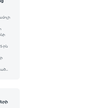
աց
ամոլի
m
ոնի
5-ին
յի
ված
ը․
երի