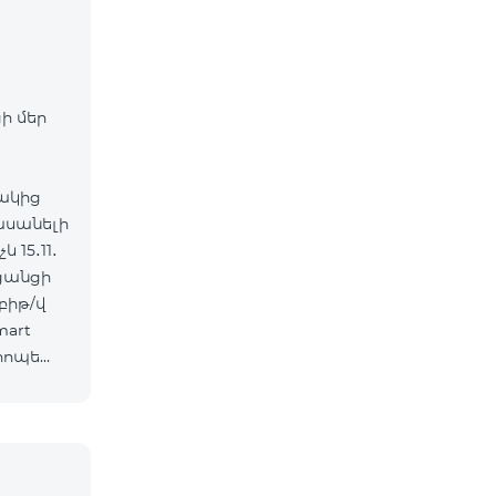
ի մեր
ակից
հասանելի
 15․11․
 ցանցի
mart
րոպե