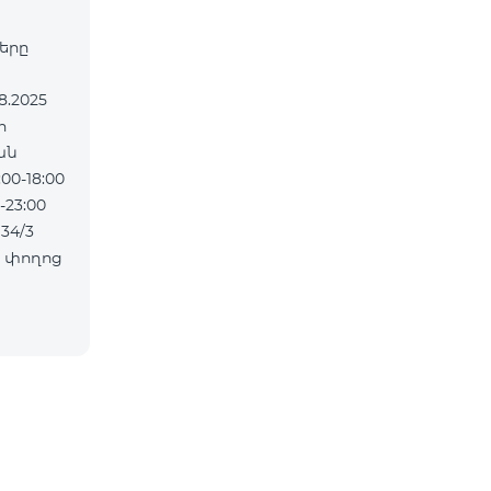
ները
ան
0-18:00