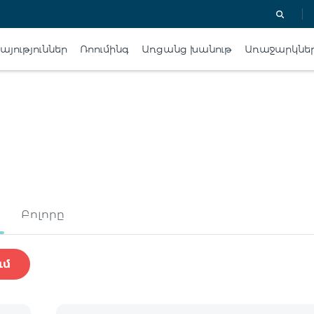
յություններ
Ռոումինգ
Առցանց խանութ
Առաջարկնե
Բոլորը
ւմ