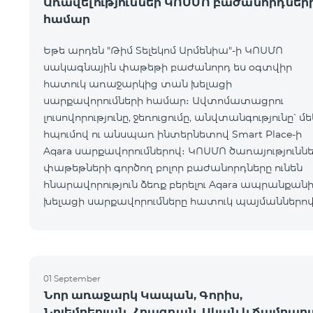
Առավելություններ ԿՈՍՄՈ բաժանորդներ
համար
Եթե արդեն "Թիմ Տելեկոմ Արմենիա"-ի ԿՈՍՄՈ
սակագնային փաթեթի բաժանորդ ես օգտվիր
հատուկ առաջարկից տան խելացի
սարքավորումների համար։ Ավտոմատացրու
լուսովորությունը, ջեռուցումը, անվտանգությունը՝ մե
հպումով ու անսպառ ինտերնետով Smart Place-ի
Aqara սարքավորումներով։ ԿՈՍՄՈ ծառայությունն
փաթեթների գործող բոլոր բաժանորդները ունեն
հնարավորություն ձեռք բերելու Aqara ապրանքանի
խելացի սարքավորումները հատուկ պայմաններով
Սարքավորումները հասանելի են HomPlex-ի team
Place խանութ սրահում, Հյուսիսային Պողոտա 4
01 September
Նոր առաջարկ Կապան, Գորիս,
Նոյեմբերյան, Հրազդան, Սևան և Ճամբար