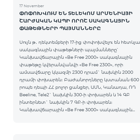
17 November
ՓՈՓՈԽՎՈՒՄ ԵՆ ՏԵԼԵԿՈՄ ԱՐՄԵՆԻԱՅԻ
ՇԱՐԺԱԿԱՆ ԿԱՊԻ ՈՐՈՇ ՍԱԿԱԳՆԱՅԻՆ
ՓԱԹԵԹՆԵՐԻ ՊԱՅՄԱՆՆԵՐԸ
Սույն թ․ դեկտեմբերի 17-ից փոփոխվելու են հետևյա
սակագնային փաթեթների պայմանները՝
Կանխավճարային «Be Free 2000» սակագնային
փաթեթը կվերանվանվի «Be Free 2300», որի
ամսավճարը կկազմի 2300 դրամ` նախկին 2000
դրամի փոխարեն։ Բաժանորդները կստանան 600
րոպե դեպի ՀՀ բոլոր ցանցեր, ԱՄՆ, Կանադա, ՌԴ
Beeline, Tele2` նախկին 300-ի փոխարեն և 14 ԳԲ
ինտերնետ` նախկին 7 ԳԲ-ի փոխարեն։
Կանխավճարային «Be Free 3000» սակագնային
փաթեթը կվերանվանվի «Be Free 3200», որի
ամսավճարը կկազմի 3200 դրամ` նախկին 3000
դրամի փոխարեն։ Բա