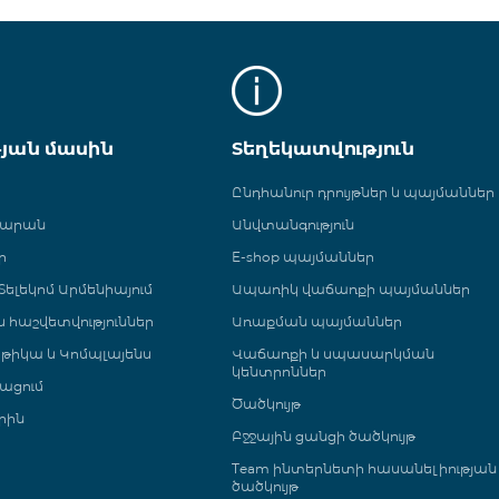
թյան մասին
Տեղեկատվություն
Ընդհանուր դրույթներ և պայմաններ
գարան
Անվտանգություն
ր
E-shop պայմաններ
ելեկոմ Արմենիայում
Ապառիկ վաճառքի պայմաններ
 և հաշվետվություններ
Առաքման պայմաններ
թիկա և Կոմպլայենս
Վաճառքի և սպասարկման
կենտրոններ
ացում
Ծածկույթ
րին
Բջջային ցանցի ծածկույթ
Team ինտերնետի հասանելիության
ծածկույթ