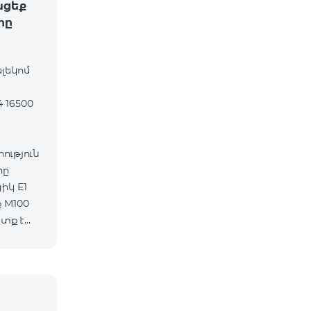
ացեք
րը
ելեկոմ
 16500
ւթյուն
րը
 M100