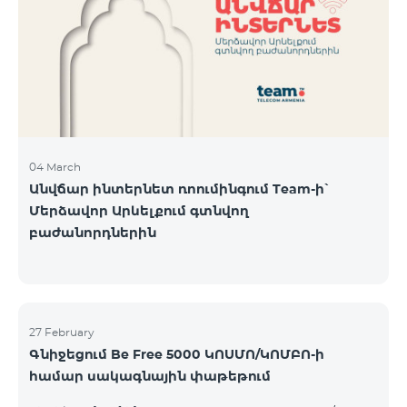
Կիրակի-08․03 Երևան Կենտրոն Իսակովի
պողոտա 3/7 09:00-18:00 09:00-18:00 10:00-19:00
Երևան Կենտրոն Խորենացու փողոց 26/26 09:00-
18:00 09:00-18:00 10:00-19:00 Երևան Էրեբունի
Տիգրան Մեծի պողոտա
04 March
Անվճար ինտերնետ ռոումինգում Team-ի՝
Մերձավոր Արևելքում գտնվող
բաժանորդներին
27 February
Գնիջեցում Be Free 5000 ԿՈՍՄՈ/ԿՈՄԲՈ-ի
համար սակագնային փաթեթում