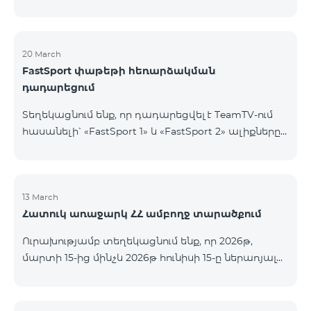
20 March
FastSport փաթեթի հեռարձակման
դադարեցում
Տեղեկացնում ենք, որ դադարեցվել է TeamTV-ում
հասանելի՝ «FastSport 1» և «FastSport 2» ալիքները
ներառող «FastSports» փաթեթի վաճառքը։ Սույն
թվականի ապրիլի 20-ից կդադարեցվի նաև
նշված հեռուստաալիքների հեռարձակումը։
Հարցերի կամ լրացուցիչ տեղեկությունների
13 March
Հատուկ առաջարկ ՀՀ ամբողջ տարածքում
համար խնդրում ենք դիմել «Ֆասթ Մեդիա»
ընկերություն։
Ուրախությամբ տեղեկացնում ենք, որ 2026թ,
մարտի 15-ից մինչև 2026թ հունիսի 15-ը ներառյալ
Հայաստանի Հանրապետության ողջ տարածքում
ԿՈՍՄՈ 4 12500, ԿՈՍՄՈ 4 16500, ԿՈՍՄՈ 4
9900 Մարզային Ծառայությունների փաթեթները