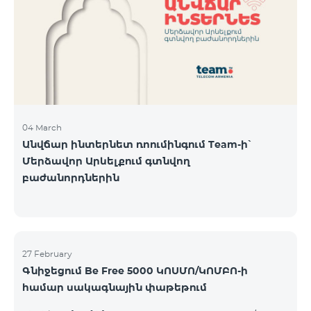
Կիրակի-08․03 Երևան Կենտրոն Իսակովի
պողոտա 3/7 09:00-18:00 09:00-18:00 10:00-19:00
Երևան Կենտրոն Խորենացու փողոց 26/26 09:00-
18:00 09:00-18:00 10:00-19:00 Երևան Էրեբունի
Տիգրան Մեծի պողոտա
04 March
Անվճար ինտերնետ ռոումինգում Team-ի՝
Մերձավոր Արևելքում գտնվող
բաժանորդներին
27 February
Գնիջեցում Be Free 5000 ԿՈՍՄՈ/ԿՈՄԲՈ-ի
համար սակագնային փաթեթում