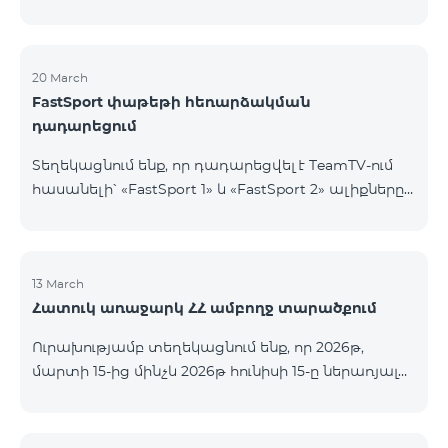
20 March
FastSport փաթեթի հեռարձակման
դադարեցում
Տեղեկացնում ենք, որ դադարեցվել է TeamTV-ում
հասանելի՝ «FastSport 1» և «FastSport 2» ալիքները
ներառող «FastSports» փաթեթի վաճառքը։ Սույն
թվականի ապրիլի 20-ից կդադարեցվի նաև
նշված հեռուստաալիքների հեռարձակումը։
Հարցերի կամ լրացուցիչ տեղեկությունների
13 March
Հատուկ առաջարկ ՀՀ ամբողջ տարածքում
համար խնդրում ենք դիմել «Ֆասթ Մեդիա»
ընկերություն։
Ուրախությամբ տեղեկացնում ենք, որ 2026թ,
մարտի 15-ից մինչև 2026թ հունիսի 15-ը ներառյալ
Հայաստանի Հանրապետության ողջ տարածքում
ԿՈՍՄՈ 4 12500, ԿՈՍՄՈ 4 16500, ԿՈՍՄՈ 4
9900 Մարզային Ծառայությունների փաթեթները