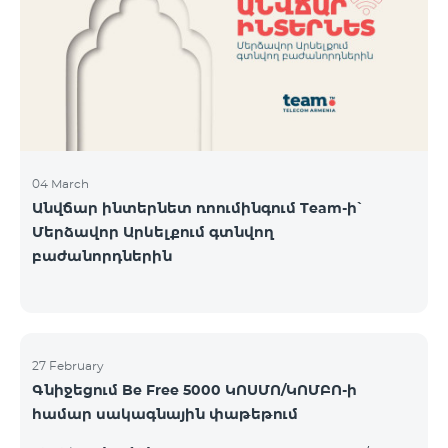
Կիրակի-08․03 Երևան Կենտրոն Իսակովի
պողոտա 3/7 09:00-18:00 09:00-18:00 10:00-19:00
Երևան Կենտրոն Խորենացու փողոց 26/26 09:00-
18:00 09:00-18:00 10:00-19:00 Երևան Էրեբունի
Տիգրան Մեծի պողոտա
04 March
Անվճար ինտերնետ ռոումինգում Team-ի՝
Մերձավոր Արևելքում գտնվող
բաժանորդներին
27 February
Գնիջեցում Be Free 5000 ԿՈՍՄՈ/ԿՈՄԲՈ-ի
համար սակագնային փաթեթում