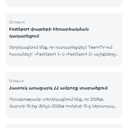
20 March
FastSport փաթեթի հեռարձակման
դադարեցում
Տեղեկացնում ենք, որ դադարեցվել է TeamTV-ում
հասանելի՝ «FastSport 1» և «FastSport 2» ալիքները
ներառող «FastSports» փաթեթի վաճառքը։ Սույն
թվականի ապրիլի 20-ից կդադարեցվի նաև
նշված հեռուստաալիքների հեռարձակումը։
Հարցերի կամ լրացուցիչ տեղեկությունների
13 March
Հատուկ առաջարկ ՀՀ ամբողջ տարածքում
համար խնդրում ենք դիմել «Ֆասթ Մեդիա»
ընկերություն։
Ուրախությամբ տեղեկացնում ենք, որ 2026թ,
մարտի 15-ից մինչև 2026թ հունիսի 15-ը ներառյալ
Հայաստանի Հանրապետության ողջ տարածքում
ԿՈՍՄՈ 4 12500, ԿՈՍՄՈ 4 16500, ԿՈՍՄՈ 4
9900 Մարզային Ծառայությունների փաթեթները