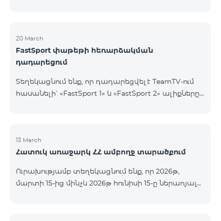
20 March
FastSport փաթեթի հեռարձակման
դադարեցում
Տեղեկացնում ենք, որ դադարեցվել է TeamTV-ում
հասանելի՝ «FastSport 1» և «FastSport 2» ալիքները
ներառող «FastSports» փաթեթի վաճառքը։ Սույն
թվականի ապրիլի 20-ից կդադարեցվի նաև
նշված հեռուստաալիքների հեռարձակումը։
Հարցերի կամ լրացուցիչ տեղեկությունների
13 March
Հատուկ առաջարկ ՀՀ ամբողջ տարածքում
համար խնդրում ենք դիմել «Ֆասթ Մեդիա»
ընկերություն։
Ուրախությամբ տեղեկացնում ենք, որ 2026թ,
մարտի 15-ից մինչև 2026թ հունիսի 15-ը ներառյալ
Հայաստանի Հանրապետության ողջ տարածքում
ԿՈՍՄՈ 4 12500, ԿՈՍՄՈ 4 16500, ԿՈՍՄՈ 4
9900 Մարզային Ծառայությունների փաթեթները