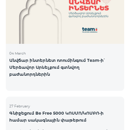
Կիրակի-08․03 Երևան Կենտրոն Իսակովի
պողոտա 3/7 09:00-18:00 09:00-18:00 10:00-19:00
Երևան Կենտրոն Խորենացու փողոց 26/26 09:00-
18:00 09:00-18:00 10:00-19:00 Երևան Էրեբունի
Տիգրան Մեծի պողոտա
04 March
Անվճար ինտերնետ ռոումինգում Team-ի՝
Մերձավոր Արևելքում գտնվող
բաժանորդներին
27 February
Գնիջեցում Be Free 5000 ԿՈՍՄՈ/ԿՈՄԲՈ-ի
համար սակագնային փաթեթում