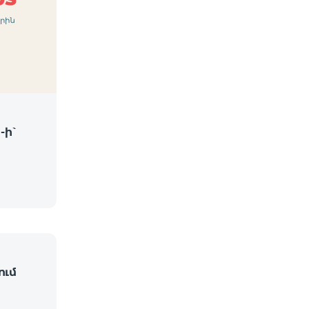
-ի՝
ում