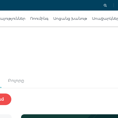
յություններ
Ռոումինգ
Առցանց խանութ
Առաջարկնե
Բոլորը
ւմ