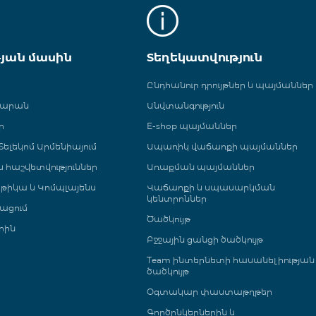
թյան մասին
Տեղեկատվություն
Ընդհանուր դրույթներ և պայմաններ
գարան
Անվտանգություն
ր
E-shop պայմաններ
ելեկոմ Արմենիայում
Ապառիկ վաճառքի պայմաններ
 և հաշվետվություններ
Առաքման պայմաններ
թիկա և Կոմպլայենս
Վաճառքի և սպասարկման
կենտրոններ
ացում
Ծածկույթ
րին
Բջջային ցանցի ծածկույթ
Team ինտերնետի հասանելիության
ծածկույթ
Օգտակար փաստաթղթեր
Գործընկերներին և