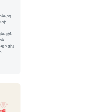
գտնվող
ետի
յնային
են
ացուցիչ
ի