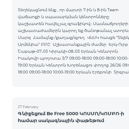
Տեղեկացնում ենք , որ մարտի 7-ին և 8-ին Team
վաճառքի և սպասարկման կենտրոնները
կաշխատեն հավելյալ գրաֆիկով։ Մասնաճյուղերի
աշխատաժամերին կարող եք ծանոթանալ ստորև
Մարզ Համայնք /քաղաք/գյուղ ՎևՍԿ հասցե "Տելե
Արմենիա" ԲԲԸ Աշխատանքային ժամեր Երկ-Ուրբ
Շաբաթ-07․03 Կիրակի-08․03 Երևան Կենտրոն
Իսակովի պողոտա 3/7 09:00-18:00 09:00-18:00 10:00-
19:00 Երևան Կենտրոն Խորենացու փողոց 26/26 09:00-
18:00 09:00-18:00 10:00-19:00 Երևան Էրեբունի Տիգրան
Մեծի պողոտա
27 February
Գնիջեցում Be Free 5000 ԿՈՍՄՈ/ԿՈՄԲՈ-ի
համար սակագնային փաթեթում