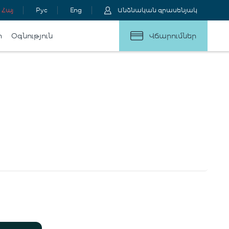
Հայ
Рус
Eng
Անձնական գրասենյակ
ր
Օգնություն
Վճարումներ