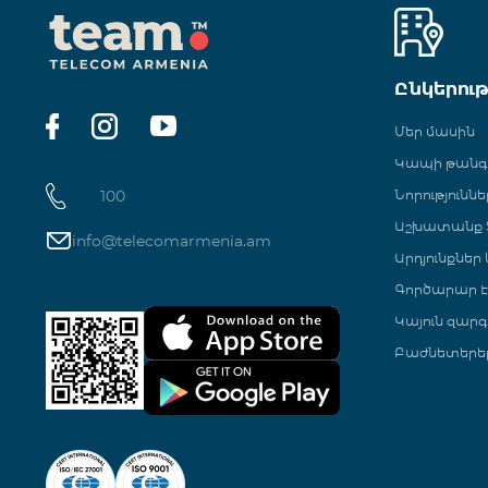
Ընկերու
Մեր մասին
Կապի թան
100
Նորություննե
Աշխատանք Տ
info@telecomarmenia.am
Արդյունքներ
Գործարար Է
Կայուն զարգ
Բաժնետերե