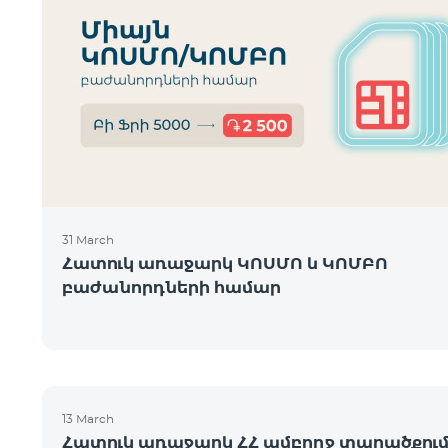
31 March
Հատուկ առաջարկ ԿՈՍՄՈ և ԿՈՄԲՈ
բաժանորդների համար
13 March
Հատուկ առաջարկ ՀՀ ամբողջ տարածքու