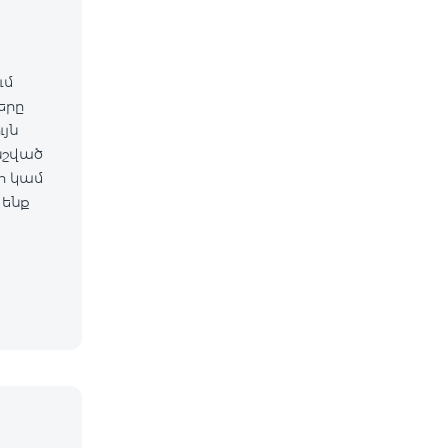
ւմ
ները
նշված
 ենք