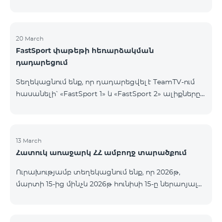
20 March
FastSport փաթեթի հեռարձակման
դադարեցում
Տեղեկացնում ենք, որ դադարեցվել է TeamTV-ում
հասանելի՝ «FastSport 1» և «FastSport 2» ալիքները
ներառող «FastSports» փաթեթի վաճառքը։ Սույն
թվականի ապրիլի 20-ից կդադարեցվի նաև
նշված հեռուստաալիքների հեռարձակումը։
Հարցերի կամ լրացուցիչ տեղեկությունների
13 March
Հատուկ առաջարկ ՀՀ ամբողջ տարածքում
համար խնդրում ենք դիմել «Ֆասթ Մեդիա»
ընկերություն։
Ուրախությամբ տեղեկացնում ենք, որ 2026թ,
մարտի 15-ից մինչև 2026թ հունիսի 15-ը ներառյալ
Հայաստանի Հանրապետության ողջ տարածքում
ԿՈՍՄՈ 4 12500, ԿՈՍՄՈ 4 16500, ԿՈՍՄՈ 4
9900 Մարզային Ծառայությունների փաթեթները