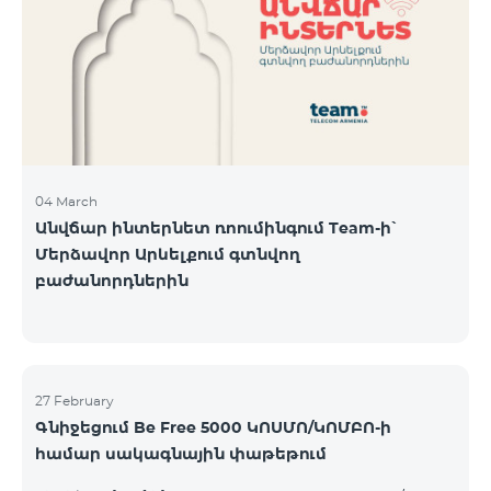
Կիրակի-08․03 Երևան Կենտրոն Իսակովի
պողոտա 3/7 09:00-18:00 09:00-18:00 10:00-19:00
Երևան Կենտրոն Խորենացու փողոց 26/26 09:00-
18:00 09:00-18:00 10:00-19:00 Երևան Էրեբունի
Տիգրան Մեծի պողոտա
04 March
Անվճար ինտերնետ ռոումինգում Team-ի՝
Մերձավոր Արևելքում գտնվող
բաժանորդներին
27 February
Գնիջեցում Be Free 5000 ԿՈՍՄՈ/ԿՈՄԲՈ-ի
համար սակագնային փաթեթում