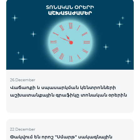
ցանցի շահագործումը: Ցանցի անջատումը տեղի
կունենա փուլային տարբերակով: Առաջին փուլով
ցանցը կանջատվի Տավուշի և Լոռու մարզերում՝
2026թ.-ի հունվարի 15-ից: Ծառայությունների
անխափան հասանելությունն ապահովելու
նպատակով շարունակում է գործել հատուկ
առաջարկ, որը հնարավորություն է ընձեռում ձեռք
բերել նոր տեխնոլոգիաներով աշխատող բջջային
հեռախոսնե
26 December
Վաճառքի և սպասարկման կենտրոնների
աշխատանքային գրաֆիկը տոնական օրերին
22 December
Փակվում են որոշ "Սմարթ" սակագնային