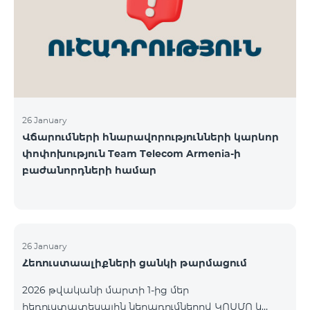
վճարահաշվարկային ընկերությունների կողմից
Team Telecom Armenia-ին առաջարկված
պայմանները ենթադրում էին ծառայությունների
համար էապես ավելի բարձր սակագներ, քան այ
26 January
Վճարումների հնարավորությունների կարևոր
փոփոխություն Team Telecom Armenia-ի
բաժանորդների համար
26 January
Հեռուստաալիքների ցանկի թարմացում
2026 թվականի մարտի 1-ից մեր
հեռուստատեսային ներառումներով ԿՈՍՄՈ և