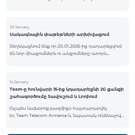
ԿՈՄԲՈ ծառայությունների փաթեթների ալիքների
ցանկում տեղի կունենան փոփոխություններ,
համաձայն որոնց՝ տարածաշրջանային
մուլտիպլեքս հեռուստաալիքները հասանելի
20 January
Սակագնային փաթեթների արխիվացում
կլինեն միայն այն մարզերում, որտեղ դրանց
ցուցադրումը պարտադիր է՝ ըստ կարգավորող
Տեղեկացնում ենք որ 20․01․2026-ից դադարեցվում
մարմինների պահանջների։ Այս փոփոխությունը
են նոր միացումներն ու անցումները ստորև
իրականացվում է հեռուստատեսային հարթակի
ներկայացված ծառայությունների փաթեթներին։
տեխնիկական պարամետրերի թարմացման
ԿՈՄԲՈ 2 Max ԿՈՄԲՈ 2 Plus ԿՈՄԲՈ 2 TV ԿՈՄԲՈ 4
շրջանակներում և համապատասխանում է
Basic 8990 ԿՈՄԲՈ 4 Plus 10990 ԿՈՄԲՈ 4 Max 13990
տեղական հեռարձակման նորմերին։ Ալիքների
14 January
ցանկը ըստ մարզեր
Team-ը հունվարի 15-ից կդադարեցնի 2G ցանցի
շահագործումը Տավուշում և Լոռիում
Ւնչպես նախօրոք բազմիցս հայտարարվել
էր, Team Telecom Armenia-ն, նպատակ ունենալով
էապես բարձրացնել կապի որակը և թվային
միջավայրի անվտանգությունը, կդադարեցնի 2G