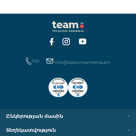
ինտերնետի և SMS ծառայությունների
հասանելիությունը վերականգնվում է ավտոմատ
կերպով։ Խնդրում ենք ուշադրություն դարձնել, որ
Captcha հղումն աշխատում է միայն
համապատասխան օպերատորի բջջային
ցանցին միացված լինելու դեպքում։ Wi-Fi-ը և VPN-
ը պետք է անջատված լինեն, հակառակ դեպքում
նույնականացումը չի կատարվի։ Այս
100
info@telecomarmenia.am
Ընկերության մասին
Տեղեկատվություն