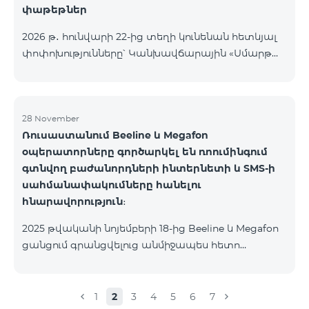
փաթեթներ
2026 թ․ հունվարի 22-ից տեղի կունենան հետևյալ
փոփոխությունները՝ Կանխավճարային «Սմարթ
5500» սակագնային փաթեթը կդադարի գործել, և
բաժանորդների հեռախոսահամարները
կտեղափոխվեն «BeFree 5000 unlimit»
սակագնային փաթեթին, որի շրջանակներում
28 November
Ռուսաստանում Beeline և Megafon
կստանան անսահմանափակ ինտերնետ, 2000
օպերատորները գործարկել են ռոումինգում
րոպե դեպի ՀՀ բոլոր ցանցեր, ԱՄՆ, Կանադա, ՌԴ
գտնվող բաժանորդների ինտերնետի և SMS-ի
Beeline և Tele2 ցանցեր, 500 SMS, 200 ՄԲ
սահմանափակումները հանելու
ռոումինգում, 60 TV ալիք։ «BeFree 5000 unlimit»
հնարավորություն։
սակագնային փաթեթի ամսավճարը կազմում է
5000 դրամ։ Կանխավճարային «Սմարթ 7500»
2025 թվականի նոյեմբերի 18-ից Beeline և Megafon
սակագնային փաթեթը կդադարի գ
ցանցում գրանցվելուց անմիջապես հետո
բաժանորդները ստանում են SMS
հաղորդագրություն՝ հղումով Captcha ստուգման
էջին։ Ստուգումը հաջողությամբ անցնելուց հետո
1
2
3
4
5
6
7