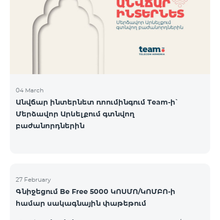
Կիրակի-08․03 Երևան Կենտրոն Իսակովի
պողոտա 3/7 09:00-18:00 09:00-18:00 10:00-19:00
Երևան Կենտրոն Խորենացու փողոց 26/26 09:00-
18:00 09:00-18:00 10:00-19:00 Երևան Էրեբունի
Տիգրան Մեծի պողոտա
04 March
Անվճար ինտերնետ ռոումինգում Team-ի՝
Մերձավոր Արևելքում գտնվող
բաժանորդներին
27 February
Գնիջեցում Be Free 5000 ԿՈՍՄՈ/ԿՈՄԲՈ-ի
համար սակագնային փաթեթում