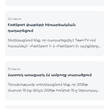
20 March
FastSport փաթեթի հեռարձակման
դադարեցում
Տեղեկացնում ենք, որ դադարեցվել է TeamTV-ում
հասանելի՝ «FastSport 1» և «FastSport 2» ալիքները
ներառող «FastSports» փաթեթի վաճառքը։ Սույն
թվականի ապրիլի 20-ից կդադարեցվի նաև
նշված հեռուստաալիքների հեռարձակումը։
Հարցերի կամ լրացուցիչ տեղեկությունների
13 March
Հատուկ առաջարկ ՀՀ ամբողջ տարածքում
համար խնդրում ենք դիմել «Ֆասթ Մեդիա»
ընկերություն։
Ուրախությամբ տեղեկացնում ենք, որ 2026թ,
մարտի 15-ից մինչև 2026թ հունիսի 15-ը ներառյալ
Հայաստանի Հանրապետության ողջ տարածքում
ԿՈՍՄՈ 4 12500, ԿՈՍՄՈ 4 16500, ԿՈՍՄՈ 4
9900 Մարզային Ծառայությունների փաթեթները