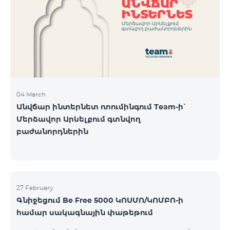
Կիրակի-08․03 Երևան Կենտրոն Իսակովի
պողոտա 3/7 09:00-18:00 09:00-18:00 10:00-19:00
Երևան Կենտրոն Խորենացու փողոց 26/26 09:00-
18:00 09:00-18:00 10:00-19:00 Երևան Էրեբունի
Տիգրան Մեծի պողոտա
04 March
Անվճար ինտերնետ ռոումինգում Team-ի՝
Մերձավոր Արևելքում գտնվող
բաժանորդներին
27 February
Գնիջեցում Be Free 5000 ԿՈՍՄՈ/ԿՈՄԲՈ-ի
համար սակագնային փաթեթում