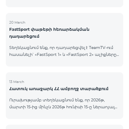
20 March
FastSport փաթեթի հեռարձակման
դադարեցում
Տեղեկացնում ենք, որ դադարեցվել է TeamTV-ում
հասանելի՝ «FastSport 1» և «FastSport 2» ալիքները
ներառող «FastSports» փաթեթի վաճառքը։ Սույն
թվականի ապրիլի 20-ից կդադարեցվի նաև
նշված հեռուստաալիքների հեռարձակումը։
Հարցերի կամ լրացուցիչ տեղեկությունների
13 March
Հատուկ առաջարկ ՀՀ ամբողջ տարածքում
համար խնդրում ենք դիմել «Ֆասթ Մեդիա»
ընկերություն։
Ուրախությամբ տեղեկացնում ենք, որ 2026թ,
մարտի 15-ից մինչև 2026թ հունիսի 15-ը ներառյալ
Հայաստանի Հանրապետության ողջ տարածքում
ԿՈՍՄՈ 4 12500, ԿՈՍՄՈ 4 16500, ԿՈՍՄՈ 4
9900 Մարզային Ծառայությունների փաթեթները