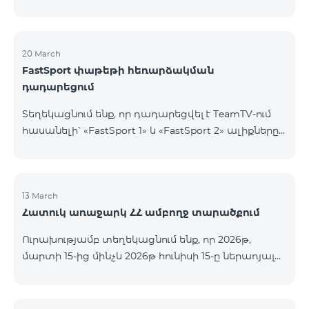
20 March
FastSport փաթեթի հեռարձակման
դադարեցում
Տեղեկացնում ենք, որ դադարեցվել է TeamTV-ում
հասանելի՝ «FastSport 1» և «FastSport 2» ալիքները
ներառող «FastSports» փաթեթի վաճառքը։ Սույն
թվականի ապրիլի 20-ից կդադարեցվի նաև
նշված հեռուստաալիքների հեռարձակումը։
Հարցերի կամ լրացուցիչ տեղեկությունների
13 March
Հատուկ առաջարկ ՀՀ ամբողջ տարածքում
համար խնդրում ենք դիմել «Ֆասթ Մեդիա»
ընկերություն։
Ուրախությամբ տեղեկացնում ենք, որ 2026թ,
մարտի 15-ից մինչև 2026թ հունիսի 15-ը ներառյալ
Հայաստանի Հանրապետության ողջ տարածքում
ԿՈՍՄՈ 4 12500, ԿՈՍՄՈ 4 16500, ԿՈՍՄՈ 4
9900 Մարզային Ծառայությունների փաթեթները