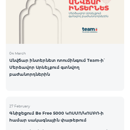
Կիրակի-08․03 Երևան Կենտրոն Իսակովի
պողոտա 3/7 09:00-18:00 09:00-18:00 10:00-19:00
Երևան Կենտրոն Խորենացու փողոց 26/26 09:00-
18:00 09:00-18:00 10:00-19:00 Երևան Էրեբունի
Տիգրան Մեծի պողոտա
04 March
Անվճար ինտերնետ ռոումինգում Team-ի՝
Մերձավոր Արևելքում գտնվող
բաժանորդներին
27 February
Գնիջեցում Be Free 5000 ԿՈՍՄՈ/ԿՈՄԲՈ-ի
համար սակագնային փաթեթում