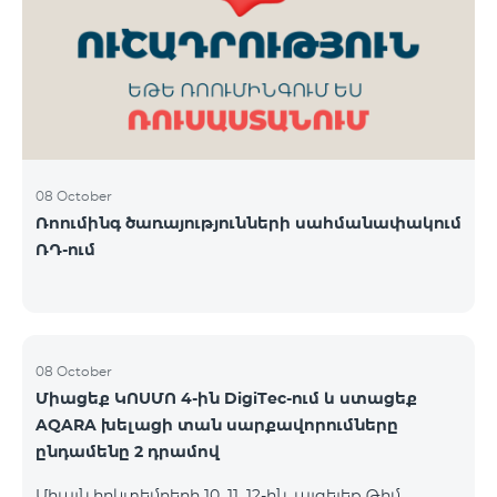
ԿՈՍՄՈ 3 TV փաթեթը․ Ինտերնետ. Մինչև 50 Մբիթ/
վ արագություն։ TV. Մինչև 80 TV ալիք՝ TeamTv
Smart հավելվածով Ֆիքսված հեռախոսակապ.
180 րոպե դեպի Team ֆիքսված ցանց։ Սույն
սակագնային փաթեթում ներառվա
08 October
Ռոումինգ ծառայությունների սահմանափակում
ՌԴ-ում
08 October
Միացեք ԿՈՍՄՈ 4-ին DigiTec-ում և ստացեք
AQARA խելացի տան սարքավորումները
ընդամենը 2 դրամով
Միայն հոկտեմբերի 10, 11, 12-ին, այցելեք Թիմ