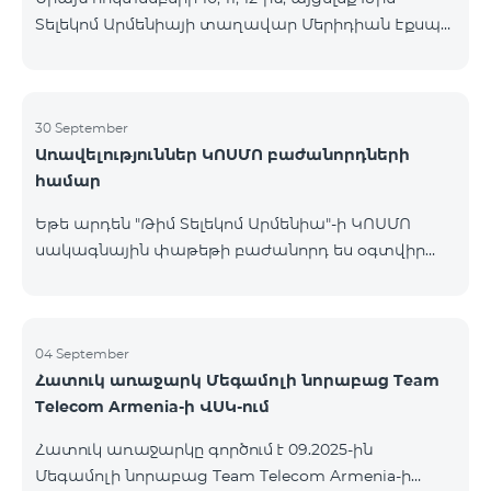
Տելեկոմ Արմենիայի տաղավար Մերիդիան Էքսպո
Կենտրոնում՝ միացեք ԿՈՍՄՈ 4 12500, ԿՈՍՄՈ 4
16500 կամ ԿՈՍՄՈ 4 Մարզային 9900 սակագնային
փաթեթներից որևէ մեկին 12 ամիս
բաժանորդագրությամբ և ստացեք
30 September
Առավելություններ ԿՈՍՄՈ բաժանորդների
հնարավորություն ձեռք բերել AQARA Խելացի Տան
համար
համակարգերը ընդամենը 2 դրամով․ AQARA
Խելացի Տեսախցիկ E1 (Smart Camera E1) AQARA
Եթե արդեն "Թիմ Տելեկոմ Արմենիա"-ի ԿՈՍՄՈ
Ղեկավարման Սարք M100 (Hub M100) Միանալու
սակագնային փաթեթի բաժանորդ ես օգտվիր
համար պարզապես պետք է անձնագրով
հատուկ առաջարկից տան խելացի
մոտենալ տաղավար։ Առաջարկը գործում է միայն
սարքավորումների համար։ Ավտոմատացրու
նոր միացող բաժանորդ
լուսովորությունը, ջեռուցումը, անվտանգությունը՝
մեկ հպումով ու անսպառ ինտերնետով Smart
04 September
Հատուկ առաջարկ Մեգամոլի նորաբաց Team
Place-ի Aqara սարքավորումներով։ ԿՈՍՄՈ
Telecom Armenia-ի ՎՍԿ-ում
ծառայությունների փաթեթների գործող բոլոր
բաժանորդները ունեն հնարավորություն ձեռք
Հատուկ առաջարկը գործում է 09.2025-ին
բերելու Aqara ապրանքանիշի խելացի
Մեգամոլի նորաբաց Team Telecom Armenia-ի
սարքավորումները հատուկ պայմաններով։