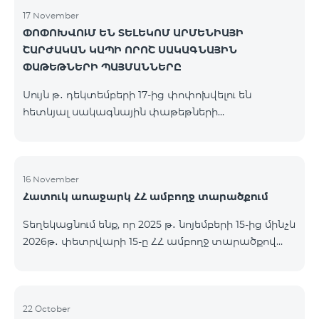
17 November
ՓՈՓՈԽՎՈՒՄ ԵՆ ՏԵԼԵԿՈՄ ԱՐՄԵՆԻԱՅԻ
ՇԱՐԺԱԿԱՆ ԿԱՊԻ ՈՐՈՇ ՍԱԿԱԳՆԱՅԻՆ
ՓԱԹԵԹՆԵՐԻ ՊԱՅՄԱՆՆԵՐԸ
Սույն թ․ դեկտեմբերի 17-ից փոփոխվելու են
հետևյալ սակագնային փաթեթների
պայմանները՝ Կանխավճարային «Be Free 2000»
սակագնային փաթեթը կվերանվանվի «Be Free
2300», որի ամսավճարը կկազմի 2300 դրամ`
նախկին 2000 դրամի փոխարեն։ Բաժանորդները
16 November
Հատուկ առաջարկ ՀՀ ամբողջ տարածքում
կստանան 600 րոպե դեպի ՀՀ բոլոր ցանցեր, ԱՄՆ,
Կանադա, ՌԴ Beeline, Tele2` նախկին 300-ի
Տեղեկացնում ենք, որ 2025 թ․ նոյեմբերի 15-ից մինչև
փոխարեն և 14 ԳԲ ինտերնետ` նախկին 7 ԳԲ-ի
2026թ․ փետրվարի 15-ը ՀՀ ամբողջ տարածքով
փոխարեն։ Կանխավճարային «Be Free 3000»
(բացառությամբ՝ Կապան, Գորիս, Նոյեմբերյան,
սակագնային փաթեթը կվերանվանվի «Be Free
Հրազդան, Սևան և Ճամբարակ քաղաքների)
3200», որի ամսավճարը կկազմի 3200 դրամ`
ԿՈՍՄՈ 4 12500, ԿՈՍՄՈ 4 16500, ԿՈՍՄՈ 4
նախկին 3000 դրամի փոխարեն։ Բա
9900 մարզային և ԿՈՄԲՈ 4 9900 փաթեթները`
22 October