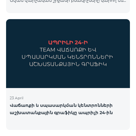
Ավան վարչական շրջանի բնակիչները կարող են
համար կարող եք անցնել հետևյալ հղմամբ՝
օգտվել հատուկ պայմաններից, որոնք
telecomarmenia.am/cosmo* Ակցիան երկարաձգվել
նախատեսված են նոր բաժանորդների համար։
է մինչև 1
Ակցիայի շրջանակում ԿՈՍՄՈ 4 12500 և ԿՈՍՄՈ 4
16500 փաթեթները տրամադրվում են հետևյալ
պայմաններով․ Առաջին 6 ամիսների ընթացքում՝
50% զեղչ, Հաջորդ 6 ամիսների ընթացքում՝ 25%
զեղչ։ ԿՈՍՄՈ սակագնային փաթեթների
ներառումներին մանրամասն ծանոթանալու
համար կարող եք անցնել հետևյալ հղմամբ՝
telecomarmenia.am/hy/cosmo * Ակցիան
երկարաձգվել է մինչ
23 April
Վաճառքի և սպասարկման կենտրոնների
աշխատանքային գրաֆիկը ապրիլի 24-ին