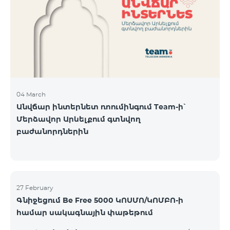
Կիրակի-08․03 Երևան Կենտրոն Իսակովի
պողոտա 3/7 09:00-18:00 09:00-18:00 10:00-19:00
Երևան Կենտրոն Խորենացու փողոց 26/26 09:00-
18:00 09:00-18:00 10:00-19:00 Երևան Էրեբունի
Տիգրան Մեծի պողոտա
04 March
Անվճար ինտերնետ ռոումինգում Team-ի՝
Մերձավոր Արևելքում գտնվող
բաժանորդներին
27 February
Գնիջեցում Be Free 5000 ԿՈՍՄՈ/ԿՈՄԲՈ-ի
համար սակագնային փաթեթում