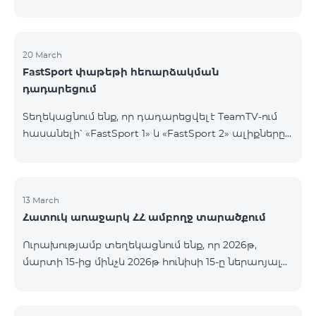
20 March
FastSport փաթեթի հեռարձակման
դադարեցում
Տեղեկացնում ենք, որ դադարեցվել է TeamTV-ում
հասանելի՝ «FastSport 1» և «FastSport 2» ալիքները
ներառող «FastSports» փաթեթի վաճառքը։ Սույն
թվականի ապրիլի 20-ից կդադարեցվի նաև
նշված հեռուստաալիքների հեռարձակումը։
Հարցերի կամ լրացուցիչ տեղեկությունների
13 March
Հատուկ առաջարկ ՀՀ ամբողջ տարածքում
համար խնդրում ենք դիմել «Ֆասթ Մեդիա»
ընկերություն։
Ուրախությամբ տեղեկացնում ենք, որ 2026թ,
մարտի 15-ից մինչև 2026թ հունիսի 15-ը ներառյալ
Հայաստանի Հանրապետության ողջ տարածքում
ԿՈՍՄՈ 4 12500, ԿՈՍՄՈ 4 16500, ԿՈՍՄՈ 4
9900 Մարզային Ծառայությունների փաթեթները