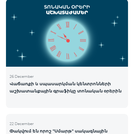
ցանցի շահագործումը: Ցանցի անջատումը տեղի
կունենա փուլային տարբերակով: Առաջին փուլով
ցանցը կանջատվի Տավուշի և Լոռու մարզերում՝
2026թ.-ի հունվարի 15-ից: Ծառայությունների
անխափան հասանելությունն ապահովելու
նպատակով շարունակում է գործել հատուկ
առաջարկ, որը հնարավորություն է ընձեռում ձեռք
բերել նոր տեխնոլոգիաներով աշխատող բջջային
հեռախոսնե
26 December
Վաճառքի և սպասարկման կենտրոնների
աշխատանքային գրաֆիկը տոնական օրերին
22 December
Փակվում են որոշ "Սմարթ" սակագնային