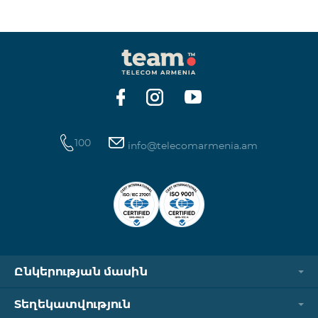
ինտերնետի և SMS ծառայությունների
հասանելիությունը վերականգնվում է ավտոմատ
կերպով։ Խնդրում ենք ուշադրություն դարձնել, որ
Captcha հղումն աշխատում է միայն
համապատասխան օպերատորի բջջային
ցանցին միացված լինելու դեպքում։ Wi-Fi-ը և VPN-
ը պետք է անջատված լինեն, հակառակ դեպքում
նույնականացումը չի կատարվի։ Այս
100
info@telecomarmenia.am
Ընկերության մասին
Տեղեկատվություն