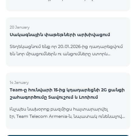
ԿՈՄԲՈ ծառայությունների փաթեթների ալիքների
ցանկում տեղի կունենան փոփոխություններ,
համաձայն որոնց՝ տարածաշրջանային
մուլտիպլեքս հեռուստաալիքները հասանելի
20 January
Սակագնային փաթեթների արխիվացում
կլինեն միայն այն մարզերում, որտեղ դրանց
ցուցադրումը պարտադիր է՝ ըստ կարգավորող
Տեղեկացնում ենք որ 20․01․2026-ից դադարեցվում
մարմինների պահանջների։ Այս փոփոխությունը
են նոր միացումներն ու անցումները ստորև
իրականացվում է հեռուստատեսային հարթակի
ներկայացված ծառայությունների փաթեթներին։
տեխնիկական պարամետրերի թարմացման
ԿՈՄԲՈ 2 Max ԿՈՄԲՈ 2 Plus ԿՈՄԲՈ 2 TV ԿՈՄԲՈ 4
շրջանակներում և համապատասխանում է
Basic 8990 ԿՈՄԲՈ 4 Plus 10990 ԿՈՄԲՈ 4 Max 13990
տեղական հեռարձակման նորմերին։ Ալիքների
14 January
ցանկը ըստ մարզեր
Team-ը հունվարի 15-ից կդադարեցնի 2G ցանցի
շահագործումը Տավուշում և Լոռիում
Ւնչպես նախօրոք բազմիցս հայտարարվել
էր, Team Telecom Armenia-ն, նպատակ ունենալով
էապես բարձրացնել կապի որակը և թվային
միջավայրի անվտանգությունը, կդադարեցնի 2G