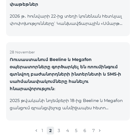
փաթեթներ
2026 թ․ հունվարի 22-ից տեղի կունենան հետևյալ
փոփոխությունները՝ Կանխավճարային «Սմարթ
5500» սակագնային փաթեթը կդադարի գործել, և
բաժանորդների հեռախոսահամարները
կտեղափոխվեն «BeFree 5000 unlimit»
սակագնային փաթեթին, որի շրջանակներում
28 November
Ռուսաստանում Beeline և Megafon
կստանան անսահմանափակ ինտերնետ, 2000
օպերատորները գործարկել են ռոումինգում
րոպե դեպի ՀՀ բոլոր ցանցեր, ԱՄՆ, Կանադա, ՌԴ
գտնվող բաժանորդների ինտերնետի և SMS-ի
Beeline և Tele2 ցանցեր, 500 SMS, 200 ՄԲ
սահմանափակումները հանելու
ռոումինգում, 60 TV ալիք։ «BeFree 5000 unlimit»
հնարավորություն։
սակագնային փաթեթի ամսավճարը կազմում է
5000 դրամ։ Կանխավճարային «Սմարթ 7500»
2025 թվականի նոյեմբերի 18-ից Beeline և Megafon
սակագնային փաթեթը կդադարի գ
ցանցում գրանցվելուց անմիջապես հետո
բաժանորդները ստանում են SMS
հաղորդագրություն՝ հղումով Captcha ստուգման
էջին։ Ստուգումը հաջողությամբ անցնելուց հետո
1
2
3
4
5
6
7