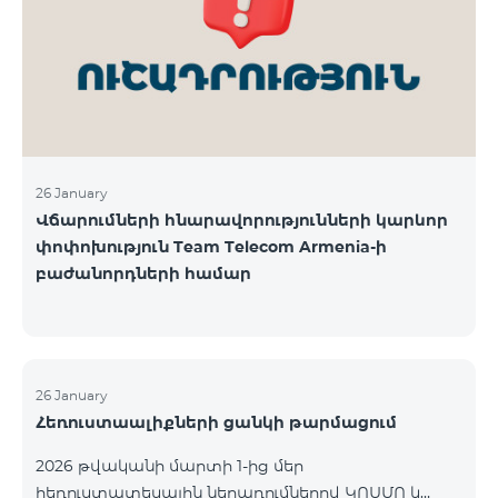
վճարահաշվարկային ընկերությունների կողմից
Team Telecom Armenia-ին առաջարկված
պայմանները ենթադրում էին ծառայությունների
համար էապես ավելի բարձր սակագներ, քան այ
26 January
Վճարումների հնարավորությունների կարևոր
փոփոխություն Team Telecom Armenia-ի
բաժանորդների համար
26 January
Հեռուստաալիքների ցանկի թարմացում
2026 թվականի մարտի 1-ից մեր
հեռուստատեսային ներառումներով ԿՈՍՄՈ և