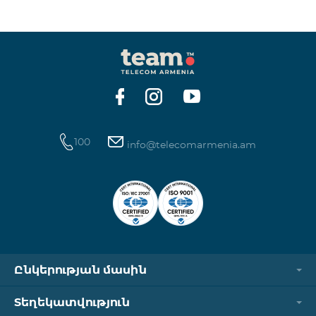
ինտերնետի և SMS ծառայությունների
հասանելիությունը վերականգնվում է ավտոմատ
կերպով։ Խնդրում ենք ուշադրություն դարձնել, որ
Captcha հղումն աշխատում է միայն
համապատասխան օպերատորի բջջային
ցանցին միացված լինելու դեպքում։ Wi-Fi-ը և VPN-
ը պետք է անջատված լինեն, հակառակ դեպքում
նույնականացումը չի կատարվի։ Այս
100
info@telecomarmenia.am
Ընկերության մասին
Տեղեկատվություն