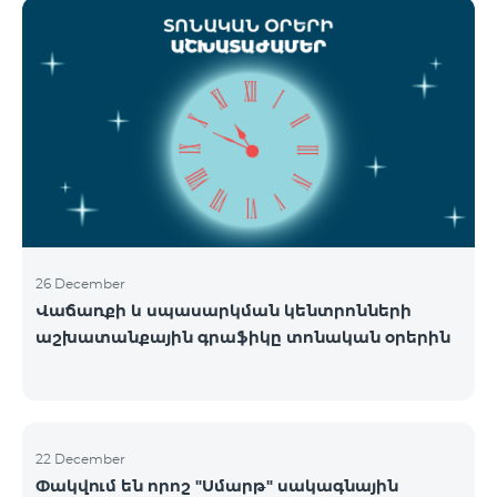
ցանցի շահագործումը: Ցանցի անջատումը տեղի
կունենա փուլային տարբերակով: Առաջին փուլով
ցանցը կանջատվի Տավուշի և Լոռու մարզերում՝
2026թ.-ի հունվարի 15-ից: Ծառայությունների
անխափան հասանելությունն ապահովելու
նպատակով շարունակում է գործել հատուկ
առաջարկ, որը հնարավորություն է ընձեռում ձեռք
բերել նոր տեխնոլոգիաներով աշխատող բջջային
հեռախոսնե
26 December
Վաճառքի և սպասարկման կենտրոնների
աշխատանքային գրաֆիկը տոնական օրերին
22 December
Փակվում են որոշ "Սմարթ" սակագնային