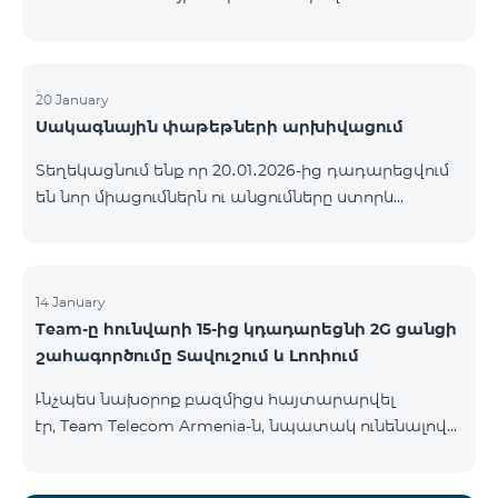
ԿՈՄԲՈ ծառայությունների փաթեթների ալիքների
ցանկում տեղի կունենան փոփոխություններ,
համաձայն որոնց՝ տարածաշրջանային
մուլտիպլեքս հեռուստաալիքները հասանելի
20 January
Սակագնային փաթեթների արխիվացում
կլինեն միայն այն մարզերում, որտեղ դրանց
ցուցադրումը պարտադիր է՝ ըստ կարգավորող
Տեղեկացնում ենք որ 20․01․2026-ից դադարեցվում
մարմինների պահանջների։ Այս փոփոխությունը
են նոր միացումներն ու անցումները ստորև
իրականացվում է հեռուստատեսային հարթակի
ներկայացված ծառայությունների փաթեթներին։
տեխնիկական պարամետրերի թարմացման
ԿՈՄԲՈ 2 Max ԿՈՄԲՈ 2 Plus ԿՈՄԲՈ 2 TV ԿՈՄԲՈ 4
շրջանակներում և համապատասխանում է
Basic 8990 ԿՈՄԲՈ 4 Plus 10990 ԿՈՄԲՈ 4 Max 13990
տեղական հեռարձակման նորմերին։ Ալիքների
14 January
ցանկը ըստ մարզեր
Team-ը հունվարի 15-ից կդադարեցնի 2G ցանցի
շահագործումը Տավուշում և Լոռիում
Ւնչպես նախօրոք բազմիցս հայտարարվել
էր, Team Telecom Armenia-ն, նպատակ ունենալով
էապես բարձրացնել կապի որակը և թվային
միջավայրի անվտանգությունը, կդադարեցնի 2G