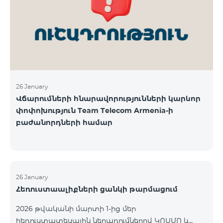
վճարահաշվարկային ընկերությունների կողմից
Team Telecom Armenia-ին առաջարկված
պայմանները ենթադրում էին ծառայությունների
համար էապես ավելի բարձր սակագներ, քան այ
26 January
Վճարումների հնարավորությունների կարևոր
փոփոխություն Team Telecom Armenia-ի
բաժանորդների համար
26 January
Հեռուստաալիքների ցանկի թարմացում
2026 թվականի մարտի 1-ից մեր
հեռուստատեսային ներառումներով ԿՈՍՄՈ և