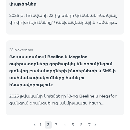
փաթեթներ
2026 թ․ հունվարի 22-ից տեղի կունենան հետևյալ
փոփոխությունները՝ Կանխավճարային «Սմարթ
5500» սակագնային փաթեթը կդադարի գործել, և
բաժանորդների հեռախոսահամարները
կտեղափոխվեն «BeFree 5000 unlimit»
սակագնային փաթեթին, որի շրջանակներում
28 November
Ռուսաստանում Beeline և Megafon
կստանան անսահմանափակ ինտերնետ, 2000
օպերատորները գործարկել են ռոումինգում
րոպե դեպի ՀՀ բոլոր ցանցեր, ԱՄՆ, Կանադա, ՌԴ
գտնվող բաժանորդների ինտերնետի և SMS-ի
Beeline և Tele2 ցանցեր, 500 SMS, 200 ՄԲ
սահմանափակումները հանելու
ռոումինգում, 60 TV ալիք։ «BeFree 5000 unlimit»
հնարավորություն։
սակագնային փաթեթի ամսավճարը կազմում է
5000 դրամ։ Կանխավճարային «Սմարթ 7500»
2025 թվականի նոյեմբերի 18-ից Beeline և Megafon
սակագնային փաթեթը կդադարի գ
ցանցում գրանցվելուց անմիջապես հետո
բաժանորդները ստանում են SMS
հաղորդագրություն՝ հղումով Captcha ստուգման
էջին։ Ստուգումը հաջողությամբ անցնելուց հետո
1
2
3
4
5
6
7