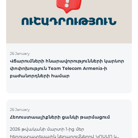
վճարահաշվարկային ընկերությունների կողմից
Team Telecom Armenia-ին առաջարկված
պայմանները ենթադրում էին ծառայությունների
համար էապես ավելի բարձր սակագներ, քան այ
26 January
Վճարումների հնարավորությունների կարևոր
փոփոխություն Team Telecom Armenia-ի
բաժանորդների համար
26 January
Հեռուստաալիքների ցանկի թարմացում
2026 թվականի մարտի 1-ից մեր
հեռուստատեսային ներառումներով ԿՈՍՄՈ և