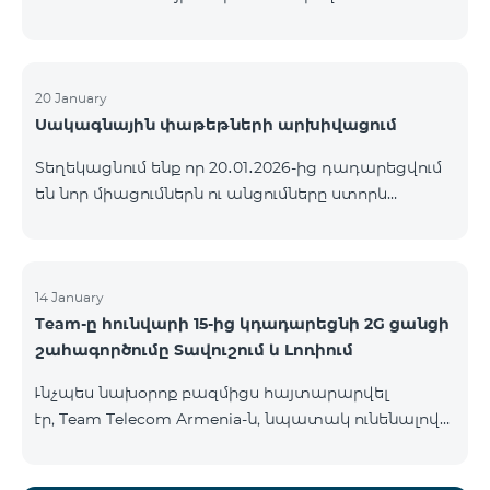
ԿՈՄԲՈ ծառայությունների փաթեթների ալիքների
ցանկում տեղի կունենան փոփոխություններ,
համաձայն որոնց՝ տարածաշրջանային
մուլտիպլեքս հեռուստաալիքները հասանելի
20 January
Սակագնային փաթեթների արխիվացում
կլինեն միայն այն մարզերում, որտեղ դրանց
ցուցադրումը պարտադիր է՝ ըստ կարգավորող
Տեղեկացնում ենք որ 20․01․2026-ից դադարեցվում
մարմինների պահանջների։ Այս փոփոխությունը
են նոր միացումներն ու անցումները ստորև
իրականացվում է հեռուստատեսային հարթակի
ներկայացված ծառայությունների փաթեթներին։
տեխնիկական պարամետրերի թարմացման
ԿՈՄԲՈ 2 Max ԿՈՄԲՈ 2 Plus ԿՈՄԲՈ 2 TV ԿՈՄԲՈ 4
շրջանակներում և համապատասխանում է
Basic 8990 ԿՈՄԲՈ 4 Plus 10990 ԿՈՄԲՈ 4 Max 13990
տեղական հեռարձակման նորմերին։ Ալիքների
14 January
ցանկը ըստ մարզեր
Team-ը հունվարի 15-ից կդադարեցնի 2G ցանցի
շահագործումը Տավուշում և Լոռիում
Ւնչպես նախօրոք բազմիցս հայտարարվել
էր, Team Telecom Armenia-ն, նպատակ ունենալով
էապես բարձրացնել կապի որակը և թվային
միջավայրի անվտանգությունը, կդադարեցնի 2G