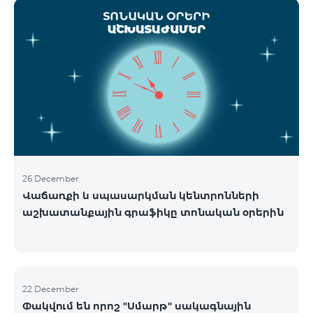
ցանցի շահագործումը: Ցանցի անջատումը տեղի
կունենա փուլային տարբերակով: Առաջին փուլով
ցանցը կանջատվի Տավուշի և Լոռու մարզերում՝
2026թ.-ի հունվարի 15-ից: Ծառայությունների
անխափան հասանելությունն ապահովելու
նպատակով շարունակում է գործել հատուկ
առաջարկ, որը հնարավորություն է ընձեռում ձեռք
բերել նոր տեխնոլոգիաներով աշխատող բջջային
հեռախոսնե
26 December
Վաճառքի և սպասարկման կենտրոնների
աշխատանքային գրաֆիկը տոնական օրերին
22 December
Փակվում են որոշ "Սմարթ" սակագնային