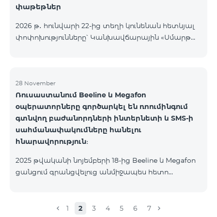
փաթեթներ
2026 թ․ հունվարի 22-ից տեղի կունենան հետևյալ
փոփոխությունները՝ Կանխավճարային «Սմարթ
5500» սակագնային փաթեթը կդադարի գործել, և
բաժանորդների հեռախոսահամարները
կտեղափոխվեն «BeFree 5000 unlimit»
սակագնային փաթեթին, որի շրջանակներում
28 November
Ռուսաստանում Beeline և Megafon
կստանան անսահմանափակ ինտերնետ, 2000
օպերատորները գործարկել են ռոումինգում
րոպե դեպի ՀՀ բոլոր ցանցեր, ԱՄՆ, Կանադա, ՌԴ
գտնվող բաժանորդների ինտերնետի և SMS-ի
Beeline և Tele2 ցանցեր, 500 SMS, 200 ՄԲ
սահմանափակումները հանելու
ռոումինգում, 60 TV ալիք։ «BeFree 5000 unlimit»
հնարավորություն։
սակագնային փաթեթի ամսավճարը կազմում է
5000 դրամ։ Կանխավճարային «Սմարթ 7500»
2025 թվականի նոյեմբերի 18-ից Beeline և Megafon
սակագնային փաթեթը կդադարի գ
ցանցում գրանցվելուց անմիջապես հետո
բաժանորդները ստանում են SMS
հաղորդագրություն՝ հղումով Captcha ստուգման
էջին։ Ստուգումը հաջողությամբ անցնելուց հետո
1
2
3
4
5
6
7