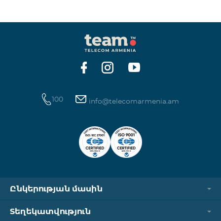
ինտերնետի և SMS ծառայությունների
հասանելիությունը վերականգնվում է ավտոմատ
կերպով։ Խնդրում ենք ուշադրություն դարձնել, որ
Captcha հղումն աշխատում է միայն
համապատասխան օպերատորի բջջային
ցանցին միացված լինելու դեպքում։ Wi-Fi-ը և VPN-
ը պետք է անջատված լինեն, հակառակ դեպքում
նույնականացումը չի կատարվի։ Այս
100
info@telecomarmenia.am
Ընկերության մասին
Տեղեկատվություն