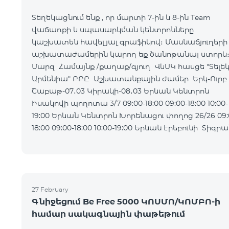
Տեղեկացնում ենք , որ մարտի 7-ին և 8-ին Team
վաճառքի և սպասարկման կենտրոնները
կաշխատեն հավելյալ գրաֆիկով։ Մասնաճյուղերի
աշխատաժամերին կարող եք ծանոթանալ ստորև
Մարզ Համայնք /քաղաք/գյուղ ՎևՍԿ հասցե "Տելե
Արմենիա" ԲԲԸ Աշխատանքային ժամեր Երկ-Ուրբ
Շաբաթ-07․03 Կիրակի-08․03 Երևան Կենտրոն
Իսակովի պողոտա 3/7 09:00-18:00 09:00-18:00 10:00-
19:00 Երևան Կենտրոն Խորենացու փողոց 26/26 09:00-
18:00 09:00-18:00 10:00-19:00 Երևան Էրեբունի Տիգրան
Մեծի պողոտա
27 February
Գնիջեցում Be Free 5000 ԿՈՍՄՈ/ԿՈՄԲՈ-ի
համար սակագնային փաթեթում