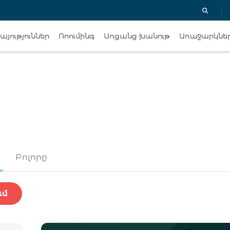
յություններ
Ռոումինգ
Առցանց խանութ
Առաջարկնե
Բոլորը
ւմ