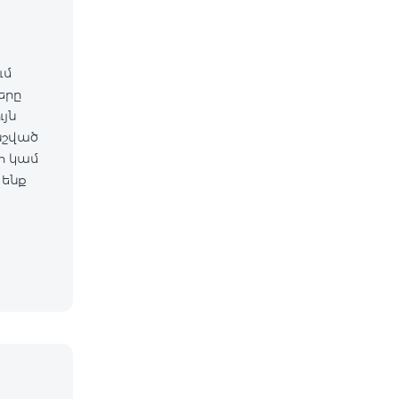
ւմ
ները
նշված
 ենք