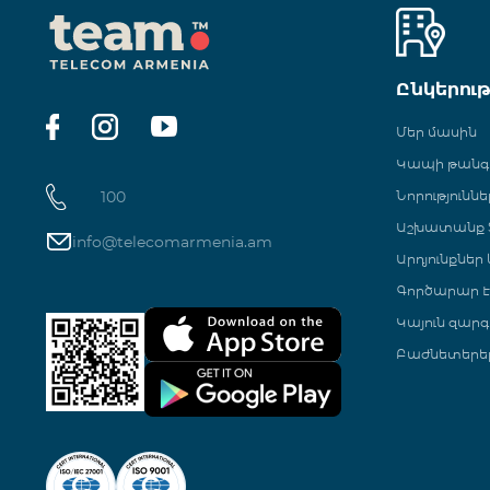
Ընկերու
Մեր մասին
Կապի թան
100
Նորություննե
Աշխատանք Տ
info@telecomarmenia.am
Արդյունքներ
Գործարար Է
Կայուն զարգ
Բաժնետերե