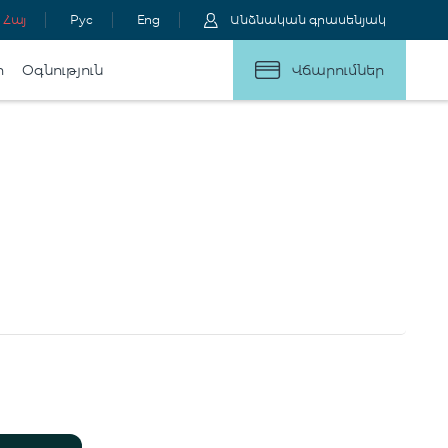
Հայ
Рус
Eng
Անձնական գրասենյակ
ր
Օգնություն
Վճարումներ