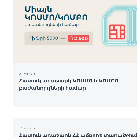
31 March
Հատուկ առաջարկ ԿՈՍՄՈ և ԿՈՄԲՈ
բաժանորդների համար
13 March
Հատուկ առաջարկ ՀՀ ամբողջ տարածքու