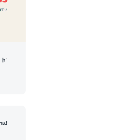
-ի՝
ում