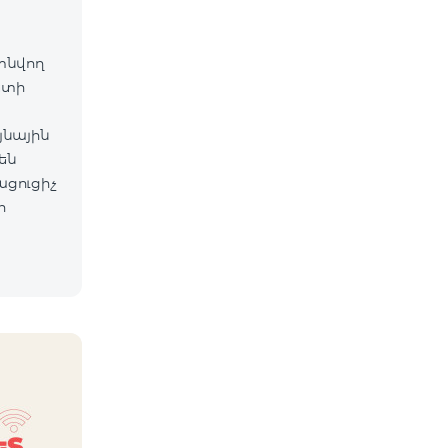
գտնվող
ետի
յնային
են
ացուցիչ
ի