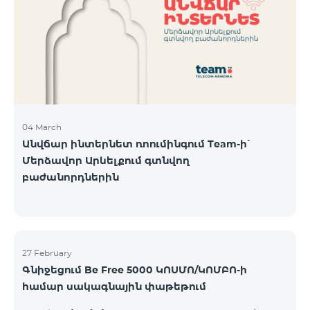
Կիրակի-08․03 Երևան Կենտրոն Իսակովի
պողոտա 3/7 09:00-18:00 09:00-18:00 10:00-19:00
Երևան Կենտրոն Խորենացու փողոց 26/26 09:00-
18:00 09:00-18:00 10:00-19:00 Երևան Էրեբունի
Տիգրան Մեծի պողոտա
04 March
Անվճար ինտերնետ ռոումինգում Team-ի՝
Մերձավոր Արևելքում գտնվող
բաժանորդներին
27 February
Գնիջեցում Be Free 5000 ԿՈՍՄՈ/ԿՈՄԲՈ-ի
համար սակագնային փաթեթում