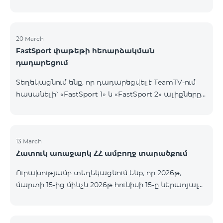
20 March
FastSport փաթեթի հեռարձակման
դադարեցում
Տեղեկացնում ենք, որ դադարեցվել է TeamTV-ում
հասանելի՝ «FastSport 1» և «FastSport 2» ալիքները
ներառող «FastSports» փաթեթի վաճառքը։ Սույն
թվականի ապրիլի 20-ից կդադարեցվի նաև
նշված հեռուստաալիքների հեռարձակումը։
Հարցերի կամ լրացուցիչ տեղեկությունների
13 March
Հատուկ առաջարկ ՀՀ ամբողջ տարածքում
համար խնդրում ենք դիմել «Ֆասթ Մեդիա»
ընկերություն։
Ուրախությամբ տեղեկացնում ենք, որ 2026թ,
մարտի 15-ից մինչև 2026թ հունիսի 15-ը ներառյալ
Հայաստանի Հանրապետության ողջ տարածքում
ԿՈՍՄՈ 4 12500, ԿՈՍՄՈ 4 16500, ԿՈՍՄՈ 4
9900 Մարզային Ծառայությունների փաթեթները