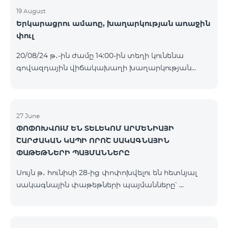
19 August
Երկարացրու ամառը, խաղարկության առաջին
փուլ
20/08/24 թ․-ին ժամը 14:00-ին տեղի կունենա
գովազդային վիճակախաղի խաղարկության
առաջին փուլը, որին կմասնակցեն 09/08/24
-18/08/24 թթ․ Honor 200 Lite հեռախոսի գնորդները,
պրոմոյի շրջանակներում տրամադրվող SIM
քարտի` TeamTok կանխավճարային
27 June
ՓՈՓՈԽՎՈՒՄ ԵՆ ՏԵԼԵԿՈՄ ԱՐՄԵՆԻԱՅԻ
սակագնային փաթեթի հեռախոսահամարով։
ՇԱՐԺԱԿԱՆ ԿԱՊԻ ՈՐՈՇ ՍԱԿԱԳՆԱՅԻՆ
Հաղթող հեռախոսահամարներն ընտրվելու են
ՓԱԹԵԹՆԵՐԻ ՊԱՅՄԱՆՆԵՐԸ
պատահական թվերի գեներատորի միջոցով։
Հետևեք մեզ Team-ի Facebook-յան և YouTube-յան
Սույն թ․ հունիսի 28-ից փոփոխվելու են հետևյալ
ալիքների պաշտոնական էջերում: Մանրամասն
սակագնային փաթեթների պայմանները՝
պայմաններ՝
Կանխավճարային «Be Free 3000» սակագնային
https://www.telecomarmenia.am/hy/B2S
փաթեթի բաժանորդները կստանան 1000 րոպե
դեպի ՀՀ բոլոր ցանցեր, ԱՄՆ, Կանադա, ՌԴ Beeline