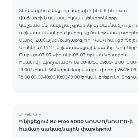
Տեղեկացնում ենք , որ մարտի 7-ին և 8-ին Team
վաճառքի և սպասարկման կենտրոնները
կաշխատեն հավելյալ գրաֆիկով։ Մասնաճյուղերի
աշխատաժամերին կարող եք ծանոթանալ ստորև
Մարզ Համայնք /քաղաք/գյուղ ՎևՍԿ հասցե "Տելե
Արմենիա" ԲԲԸ Աշխատանքային ժամեր Երկ-Ուրբ
Շաբաթ-07․03 Կիրակի-08․03 Երևան Կենտրոն
Իսակովի պողոտա 3/7 09:00-18:00 09:00-18:00 10:00-
19:00 Երևան Կենտրոն Խորենացու փողոց 26/26 09:00-
18:00 09:00-18:00 10:00-19:00 Երևան Էրեբունի Տիգրան
Մեծի պողոտա
27 February
Գնիջեցում Be Free 5000 ԿՈՍՄՈ/ԿՈՄԲՈ-ի
համար սակագնային փաթեթում