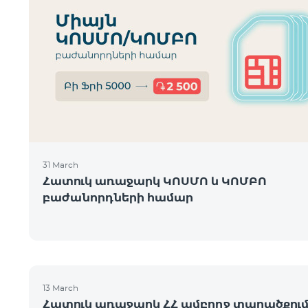
31 March
Հատուկ առաջարկ ԿՈՍՄՈ և ԿՈՄԲՈ
բաժանորդների համար
13 March
Հատուկ առաջարկ ՀՀ ամբողջ տարածքու