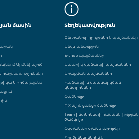
թյան մասին
Տեղեկատվություն
Ընդհանուր դրույթներ և պայմաններ
գարան
Անվտանգություն
ր
E-shop պայմաններ
ելեկոմ Արմենիայում
Ապառիկ վաճառքի պայմաններ
 և հաշվետվություններ
Առաքման պայմաններ
թիկա և Կոմպլայենս
Վաճառքի և սպասարկման
կենտրոններ
ացում
Ծածկույթ
րին
Բջջային ցանցի ծածկույթ
Team ինտերնետի հասանելիության
ծածկույթ
Օգտակար փաստաթղթեր
Գործընկերներին և