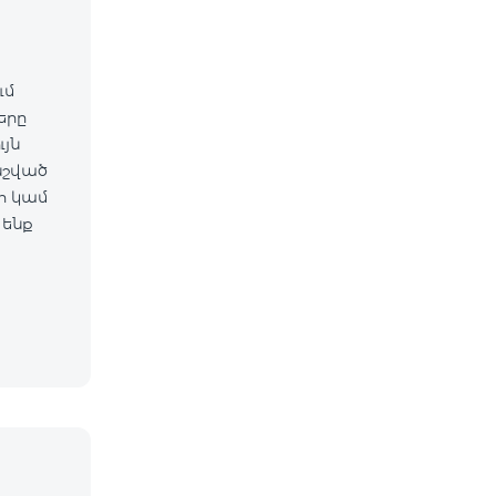
ւմ
ները
նշված
 ենք