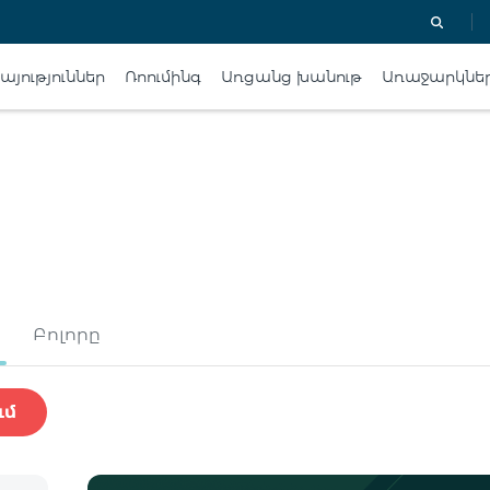
յություններ
Ռոումինգ
Առցանց խանութ
Առաջարկնե
Բոլորը
ւմ