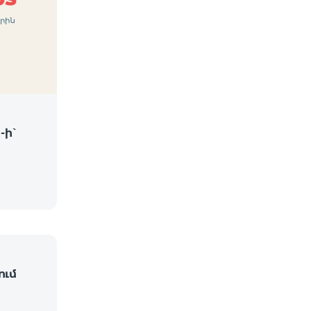
-ի՝
ում