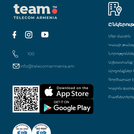
Ընկերու
Մեր մասին
Կապի թան
100
Նորություննե
Աշխատանք Տ
info@telecomarmenia.am
Արդյունքներ
Գործարար Է
Կայուն զարգ
Բաժնետերե