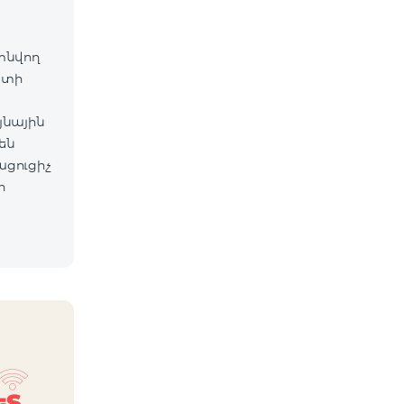
գտնվող
ետի
յնային
են
ացուցիչ
ի