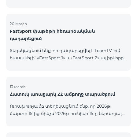
20 March
FastSport փաթեթի հեռարձակման
դադարեցում
Տեղեկացնում ենք, որ դադարեցվել է TeamTV-ում
հասանելի՝ «FastSport 1» և «FastSport 2» ալիքները
ներառող «FastSports» փաթեթի վաճառքը։ Սույն
թվականի ապրիլի 20-ից կդադարեցվի նաև
նշված հեռուստաալիքների հեռարձակումը։
Հարցերի կամ լրացուցիչ տեղեկությունների
13 March
Հատուկ առաջարկ ՀՀ ամբողջ տարածքում
համար խնդրում ենք դիմել «Ֆասթ Մեդիա»
ընկերություն։
Ուրախությամբ տեղեկացնում ենք, որ 2026թ,
մարտի 15-ից մինչև 2026թ հունիսի 15-ը ներառյալ
Հայաստանի Հանրապետության ողջ տարածքում
ԿՈՍՄՈ 4 12500, ԿՈՍՄՈ 4 16500, ԿՈՍՄՈ 4
9900 Մարզային Ծառայությունների փաթեթները