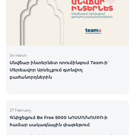
Կիրակի-08․03 Երևան Կենտրոն Իսակովի
պողոտա 3/7 09:00-18:00 09:00-18:00 10:00-19:00
Երևան Կենտրոն Խորենացու փողոց 26/26 09:00-
18:00 09:00-18:00 10:00-19:00 Երևան Էրեբունի
Տիգրան Մեծի պողոտա
04 March
Անվճար ինտերնետ ռոումինգում Team-ի՝
Մերձավոր Արևելքում գտնվող
բաժանորդներին
27 February
Գնիջեցում Be Free 5000 ԿՈՍՄՈ/ԿՈՄԲՈ-ի
համար սակագնային փաթեթում