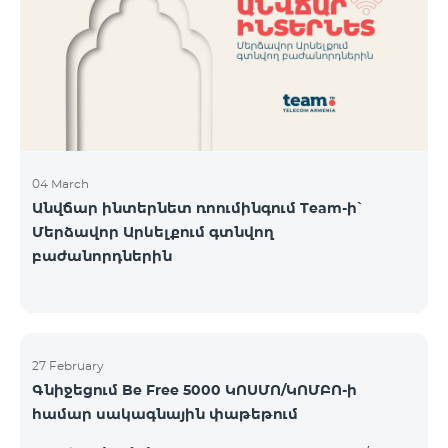
Կիրակի-08․03 Երևան Կենտրոն Իսակովի
պողոտա 3/7 09:00-18:00 09:00-18:00 10:00-19:00
Երևան Կենտրոն Խորենացու փողոց 26/26 09:00-
18:00 09:00-18:00 10:00-19:00 Երևան Էրեբունի
Տիգրան Մեծի պողոտա
04 March
Անվճար ինտերնետ ռոումինգում Team-ի՝
Մերձավոր Արևելքում գտնվող
բաժանորդներին
27 February
Գնիջեցում Be Free 5000 ԿՈՍՄՈ/ԿՈՄԲՈ-ի
համար սակագնային փաթեթում