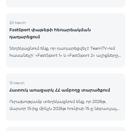
20 March
FastSport փաթեթի հեռարձակման
դադարեցում
Տեղեկացնում ենք, որ դադարեցվել է TeamTV-ում
հասանելի՝ «FastSport 1» և «FastSport 2» ալիքները
ներառող «FastSports» փաթեթի վաճառքը։ Սույն
թվականի ապրիլի 20-ից կդադարեցվի նաև
նշված հեռուստաալիքների հեռարձակումը։
Հարցերի կամ լրացուցիչ տեղեկությունների
13 March
Հատուկ առաջարկ ՀՀ ամբողջ տարածքում
համար խնդրում ենք դիմել «Ֆասթ Մեդիա»
ընկերություն։
Ուրախությամբ տեղեկացնում ենք, որ 2026թ,
մարտի 15-ից մինչև 2026թ հունիսի 15-ը ներառյալ
Հայաստանի Հանրապետության ողջ տարածքում
ԿՈՍՄՈ 4 12500, ԿՈՍՄՈ 4 16500, ԿՈՍՄՈ 4
9900 Մարզային Ծառայությունների փաթեթները