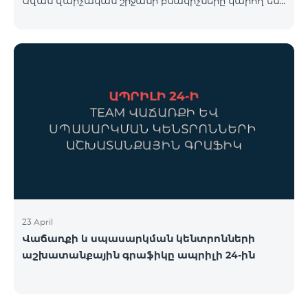
Ավան վարչական շրջանի բնակիչները կարող են
համար կարող եք անցնել հետևյալ հղմամբ՝
օգտվել հատուկ պայմաններից, որոնք
telecomarmenia.am/cosmo* Ակցիան երկարաձգվել
նախատեսված են նոր բաժանորդների համար։
է մինչև 1
Ակցիայի շրջանակում ԿՈՍՄՈ 4 12500 և ԿՈՍՄՈ 4
16500 փաթեթները տրամադրվում են հետևյալ
պայմաններով․ Առաջին 6 ամիսների ընթացքում՝
50% զեղչ, Հաջորդ 6 ամիսների ընթացքում՝ 25%
զեղչ։ ԿՈՍՄՈ սակագնային փաթեթների
ներառումներին մանրամասն ծանոթանալու
համար կարող եք անցնել հետևյալ հղմամբ՝
telecomarmenia.am/hy/cosmo * Ակցիան
երկարաձգվել է մինչ
23 April
Վաճառքի և սպասարկման կենտրոնների
աշխատանքային գրաֆիկը ապրիլի 24-ին