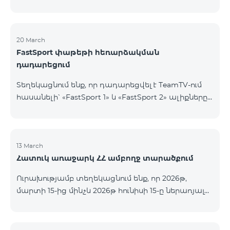
20 March
FastSport փաթեթի հեռարձակման
դադարեցում
Տեղեկացնում ենք, որ դադարեցվել է TeamTV-ում
հասանելի՝ «FastSport 1» և «FastSport 2» ալիքները
ներառող «FastSports» փաթեթի վաճառքը։ Սույն
թվականի ապրիլի 20-ից կդադարեցվի նաև
նշված հեռուստաալիքների հեռարձակումը։
Հարցերի կամ լրացուցիչ տեղեկությունների
13 March
Հատուկ առաջարկ ՀՀ ամբողջ տարածքում
համար խնդրում ենք դիմել «Ֆասթ Մեդիա»
ընկերություն։
Ուրախությամբ տեղեկացնում ենք, որ 2026թ,
մարտի 15-ից մինչև 2026թ հունիսի 15-ը ներառյալ
Հայաստանի Հանրապետության ողջ տարածքում
ԿՈՍՄՈ 4 12500, ԿՈՍՄՈ 4 16500, ԿՈՍՄՈ 4
9900 Մարզային Ծառայությունների փաթեթները