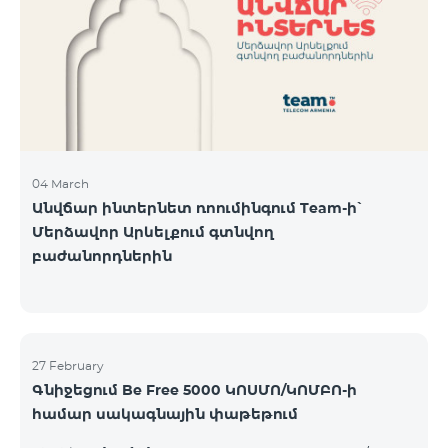
Կիրակի-08․03 Երևան Կենտրոն Իսակովի
պողոտա 3/7 09:00-18:00 09:00-18:00 10:00-19:00
Երևան Կենտրոն Խորենացու փողոց 26/26 09:00-
18:00 09:00-18:00 10:00-19:00 Երևան Էրեբունի
Տիգրան Մեծի պողոտա
04 March
Անվճար ինտերնետ ռոումինգում Team-ի՝
Մերձավոր Արևելքում գտնվող
բաժանորդներին
27 February
Գնիջեցում Be Free 5000 ԿՈՍՄՈ/ԿՈՄԲՈ-ի
համար սակագնային փաթեթում