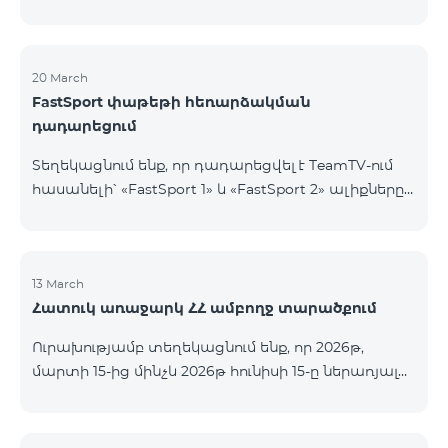
20 March
FastSport փաթեթի հեռարձակման
դադարեցում
Տեղեկացնում ենք, որ դադարեցվել է TeamTV-ում
հասանելի՝ «FastSport 1» և «FastSport 2» ալիքները
ներառող «FastSports» փաթեթի վաճառքը։ Սույն
թվականի ապրիլի 20-ից կդադարեցվի նաև
նշված հեռուստաալիքների հեռարձակումը։
Հարցերի կամ լրացուցիչ տեղեկությունների
13 March
Հատուկ առաջարկ ՀՀ ամբողջ տարածքում
համար խնդրում ենք դիմել «Ֆասթ Մեդիա»
ընկերություն։
Ուրախությամբ տեղեկացնում ենք, որ 2026թ,
մարտի 15-ից մինչև 2026թ հունիսի 15-ը ներառյալ
Հայաստանի Հանրապետության ողջ տարածքում
ԿՈՍՄՈ 4 12500, ԿՈՍՄՈ 4 16500, ԿՈՍՄՈ 4
9900 Մարզային Ծառայությունների փաթեթները