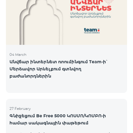
Կիրակի-08․03 Երևան Կենտրոն Իսակովի
պողոտա 3/7 09:00-18:00 09:00-18:00 10:00-19:00
Երևան Կենտրոն Խորենացու փողոց 26/26 09:00-
18:00 09:00-18:00 10:00-19:00 Երևան Էրեբունի
Տիգրան Մեծի պողոտա
04 March
Անվճար ինտերնետ ռոումինգում Team-ի՝
Մերձավոր Արևելքում գտնվող
բաժանորդներին
27 February
Գնիջեցում Be Free 5000 ԿՈՍՄՈ/ԿՈՄԲՈ-ի
համար սակագնային փաթեթում