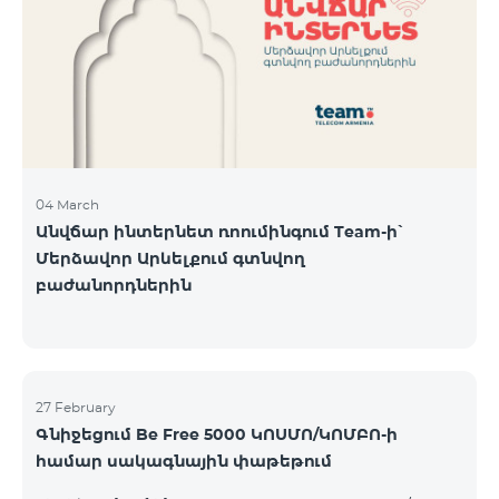
Կիրակի-08․03 Երևան Կենտրոն Իսակովի
պողոտա 3/7 09:00-18:00 09:00-18:00 10:00-19:00
Երևան Կենտրոն Խորենացու փողոց 26/26 09:00-
18:00 09:00-18:00 10:00-19:00 Երևան Էրեբունի
Տիգրան Մեծի պողոտա
04 March
Անվճար ինտերնետ ռոումինգում Team-ի՝
Մերձավոր Արևելքում գտնվող
բաժանորդներին
27 February
Գնիջեցում Be Free 5000 ԿՈՍՄՈ/ԿՈՄԲՈ-ի
համար սակագնային փաթեթում