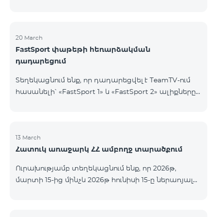
20 March
FastSport փաթեթի հեռարձակման
դադարեցում
Տեղեկացնում ենք, որ դադարեցվել է TeamTV-ում
հասանելի՝ «FastSport 1» և «FastSport 2» ալիքները
ներառող «FastSports» փաթեթի վաճառքը։ Սույն
թվականի ապրիլի 20-ից կդադարեցվի նաև
նշված հեռուստաալիքների հեռարձակումը։
Հարցերի կամ լրացուցիչ տեղեկությունների
13 March
Հատուկ առաջարկ ՀՀ ամբողջ տարածքում
համար խնդրում ենք դիմել «Ֆասթ Մեդիա»
ընկերություն։
Ուրախությամբ տեղեկացնում ենք, որ 2026թ,
մարտի 15-ից մինչև 2026թ հունիսի 15-ը ներառյալ
Հայաստանի Հանրապետության ողջ տարածքում
ԿՈՍՄՈ 4 12500, ԿՈՍՄՈ 4 16500, ԿՈՍՄՈ 4
9900 Մարզային Ծառայությունների փաթեթները