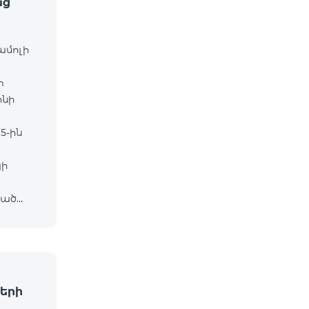
աց
ամոլի
m
ոնի
5-ին
յի
ված
ը․
երի