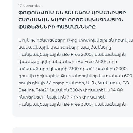
17 November
ՓՈՓՈԽՎՈՒՄ ԵՆ ՏԵԼԵԿՈՄ ԱՐՄԵՆԻԱՅԻ
ՇԱՐԺԱԿԱՆ ԿԱՊԻ ՈՐՈՇ ՍԱԿԱԳՆԱՅԻՆ
ՓԱԹԵԹՆԵՐԻ ՊԱՅՄԱՆՆԵՐԸ
Սույն թ․ դեկտեմբերի 17-ից փոփոխվելու են հետևյա
սակագնային փաթեթների պայմանները՝
Կանխավճարային «Be Free 2000» սակագնային
փաթեթը կվերանվանվի «Be Free 2300», որի
ամսավճարը կկազմի 2300 դրամ` նախկին 2000
դրամի փոխարեն։ Բաժանորդները կստանան 600
րոպե դեպի ՀՀ բոլոր ցանցեր, ԱՄՆ, Կանադա, ՌԴ
Beeline, Tele2` նախկին 300-ի փոխարեն և 14 ԳԲ
ինտերնետ` նախկին 7 ԳԲ-ի փոխարեն։
Կանխավճարային «Be Free 3000» սակագնային
փաթեթը կվերանվանվի «Be Free 3200», որի
ամսավճարը կկազմի 3200 դրամ` նախկին 3000
դրամի փոխարեն։ Բա