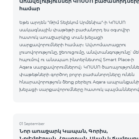
Առավելություններ ԿՈՍՄՈ բաժանորդներ
համար
Եթե արդեն "Թիմ Տելեկոմ Արմենիա"-ի ԿՈՍՄՈ
սակագնային փաթեթի բաժանորդ ես օգտվիր
հատուկ առաջարկից տան խելացի
սարքավորումների համար։ Ավտոմատացրու
լուսովորությունը, ջեռուցումը, անվտանգությունը՝ մե
հպումով ու անսպառ ինտերնետով Smart Place-ի
Aqara սարքավորումներով։ ԿՈՍՄՈ ծառայությունն
փաթեթների գործող բոլոր բաժանորդները ունեն
հնարավորություն ձեռք բերելու Aqara ապրանքանի
խելացի սարքավորումները հատուկ պայմաններով
Սարքավորումները հասանելի են HomPlex-ի team
Place խանութ սրահում, Հյուսիսային Պողոտա 4
01 September
Նոր առաջարկ Կապան, Գորիս,
Նոյեմբերյան, Հրազդան, Սևան և Ճամբար