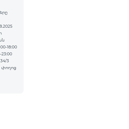
ները
ան
0-18:00