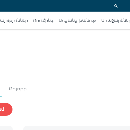
յություններ
Ռոումինգ
Առցանց խանութ
Առաջարկնե
Բոլորը
ւմ