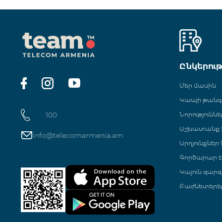
Ընկերու
Մեր մասին
Կապի թան
100
Նորություննե
Աշխատանք Տ
info@telecomarmenia.am
Արդյունքներ
Գործարար Է
Կայուն զարգ
Բաժնետերե