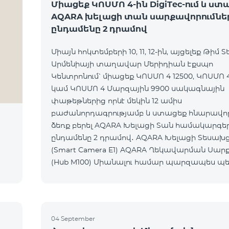
Միացեք ԿՈՍՄՈ 4-ին DigiTec-ում և ստ
AQARA խելացի տան սարքավորումնե
ընդամենը 2 դրամով
Միայն հոկտեմբերի 10, 11, 12-ին, այցելեք Թիմ Տ
Արմենիայի տաղավար Մերիդիան Էքսպո
Կենտրոնում՝ միացեք ԿՈՍՄՈ 4 12500, ԿՈՍՄՈ 4
կամ ԿՈՍՄՈ 4 Մարզային 9900 սակագնային
փաթեթներից որևէ մեկին 12 ամիս
բաժանորդագրությամբ և ստացեք հնարավորո
ձեռք բերել AQARA Խելացի Տան համակարգե
ընդամենը 2 դրամով․ AQARA Խելացի Տեսախցիկ E1
(Smart Camera E1) AQARA Ղեկավարման Սարք
(Hub M100) Միանալու համար պարզապես պետք է
անձնագրով մոտենալ տաղավար։ Առաջարկը
գործում է միայն նոր միացող բաժանորդ
04 September