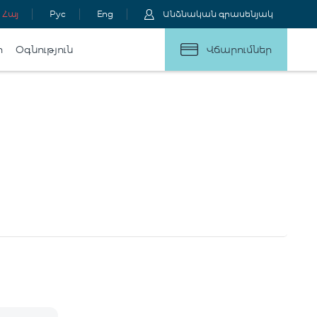
Հայ
Рус
Eng
Անձնական գրասենյակ
ր
Օգնություն
Վճարումներ