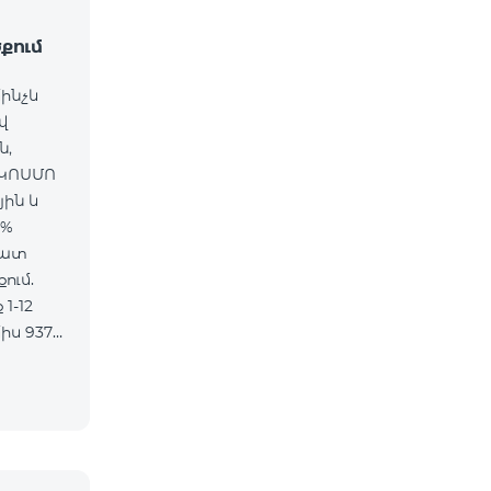
քում
մինչև
վ
ն,
 ԿՈՍՄՈ
յին և
5%
մատ
ում.