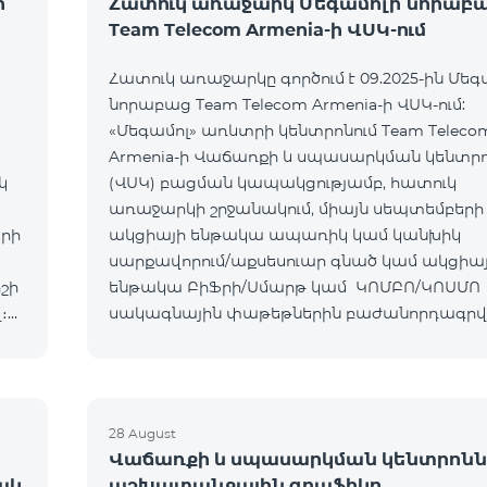
ի
Հատուկ առաջարկ Մեգամոլի նորաբ
Team Telecom Armenia-ի ՎՍԿ-ում
Հատուկ առաջարկը գործում է 09.2025-ին Մեգ
նորաբաց Team Telecom Armenia-ի ՎՍԿ-ում:
«Մեգամոլ» առևտրի կենտրոնում Team Teleco
Armenia-ի Վաճառքի և սպասարկման կենտր
կ
(ՎՍԿ) բացման կապակցությամբ, հատուկ
առաջարկի շրջանակում, միայն սեպտեմբերի 
երի
ակցիայի ենթակա ապառիկ կամ կանխիկ
սարքավորում/աքսեսուար գնած կամ ակցիա
շի
ենթակա ԲիՖրի/Սմարթ կամ ԿՈՄԲՈ/ԿՈՍՄՈ
։
սակագնային փաթեթներին բաժանորդագր
հաճախորդները կստանան հետևյալ նվերներ
Ապրանք/ՍՓ Նվեր ԲիՖրի/Սմարթ
28 August
Վաճառքի և սպասարկման կենտրոնն
ակ
աշխատանքային գրաֆիկը