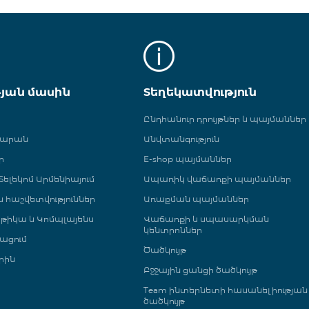
թյան մասին
Տեղեկատվություն
Ընդհանուր դրույթներ և պայմաններ
գարան
Անվտանգություն
ր
E-shop պայմաններ
ելեկոմ Արմենիայում
Ապառիկ վաճառքի պայմաններ
 և հաշվետվություններ
Առաքման պայմաններ
թիկա և Կոմպլայենս
Վաճառքի և սպասարկման
կենտրոններ
ացում
Ծածկույթ
րին
Բջջային ցանցի ծածկույթ
Team ինտերնետի հասանելիության
ծածկույթ