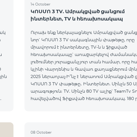
14 October
ԿՈՍՄՈ 3 TV. Ամրակցված ցանցում
ինտերնետ, TV և հեռախոսակապ
ակ
Ուրախ ենք ներկայացնելու Ամրակցված ցանց
ի
նոր՝ ԿՈՍՄՈ 3 TV սակագնային փաթեթը, որը
միավորում է ինտերնետը, TV-ն և ֆիքսված
հեռախոսակապը՝ առաջարկելով ժամանակ
լուծումներ յուրաքանչյուր տան համար, որը 
0
կլինի Վարդենիս և Գավառ քաղաքներում մինչև
2025 ներառյալ։Ի՞նչ է ներառում Ամրակցված
ԿՈՍՄՈ 3 TV փաթեթը․ Ինտերնետ. Մինչև 50 Մբիթ/վ
արագություն։ TV. Մինչև 80 TV ալիք՝ TeamTv S
հավելվածով Ֆիքսված հեռախոսակապ. 180 
դեպի Team ֆիքսված ցանց։ Սույն սակագնային
փաթեթում ներառվա
08 October