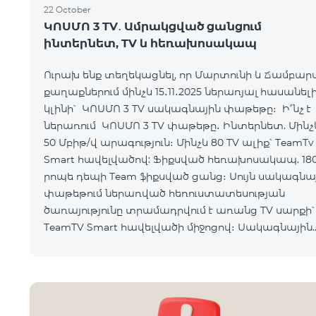
22 October
ԿՈՍՄՈ 3 TV․ Ամրակցված ցանցում
ինտերնետ, TV և հեռախոսակապ
Ուրախ ենք տեղեկացնել, որ Մարտունի և Ճամբար
քաղաքներում մինչև 15․11․2025 ներառյալ հասանել
կլինի՝ ԿՈՍՄՈ 3 TV սակագնային փաթեթը։ Ի՞նչ է
ներառում ԿՈՍՄՈ 3 TV փաթեթը․ Ինտերնետ. Մինչև
50 Մբիթ/վ արագություն։ Մինչև 80 TV ալիք՝ TeamTv
Smart հավելվածով: Ֆիքսված հեռախոսակապ. 18
րոպե դեպի Team ֆիքսված ցանց։ Սույն սակագնային
փաթեթում ներառված հեռուստատեսության
ծառայությունը տրամադրվում է առանց TV սարքի՝
TeamTV Smart հավելվածի միջոցով։ Սակագնային
փաթեթի արժեքները ներկայացվա