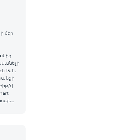
ի մեր
ակից
հասանելի
 15․11․
 ցանցի
mart
րոպե