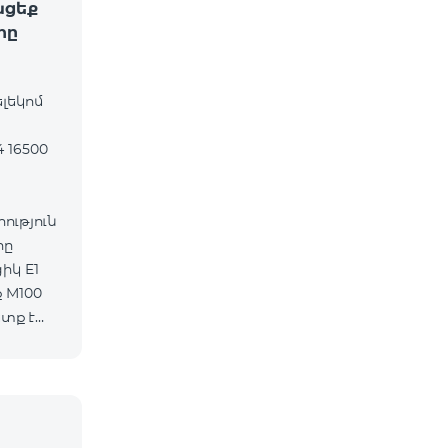
ացեք
րը
ելեկոմ
 16500
ւթյուն
րը
 M100