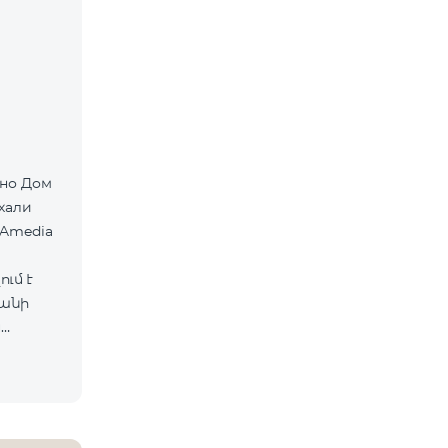
хали
 Amedia
ւմ է
ևանի
ս