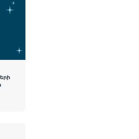
երի
ն