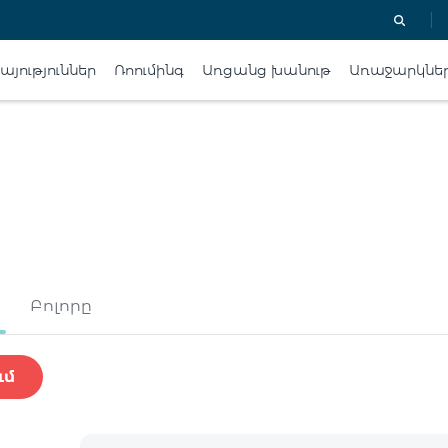
յություններ
Ռոումինգ
Առցանց խանութ
Առաջարկնե
Բոլորը
ւմ