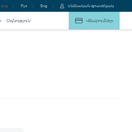
Հայ
Рус
Eng
Անձնական գրասենյակ
ր
Օգնություն
Վճարումներ