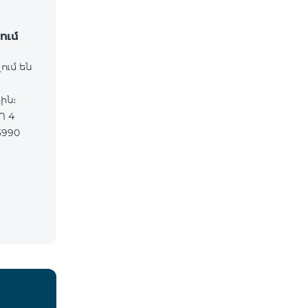
ում
ում են
ին։
Ո 4
3990