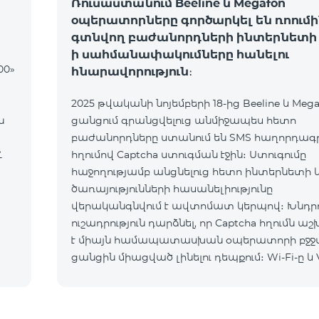
Ռուսաստանում Beeline և Megafon
օպերատորները գործարկել են ռոումի
գտնվող բաժանորդների ինտերնետի 
ի սահմանափակումները հանելու
00»
հնարավորություն։
2025 թվականի նոյեմբերի 18-ից Beeline և Mega
ն
ցանցում գրանցվելուց անմիջապես հետո
բաժանորդները ստանում են SMS հաղորդագրո
Հ
հղումով Captcha ստուգման էջին։ Ստուգումը
հաջողությամբ անցնելուց հետո ինտերնետի 
ծառայությունների հասանելիությունը
վերականգնվում է ավտոմատ կերպով։ Խնդրո
ուշադրություն դարձնել, որ Captcha հղումն ա
է միայն համապատասխան օպերատորի բջջ
ցանցին միացված լինելու դեպքում։ Wi-Fi-ը և 
պետք է անջատված լինեն, հակառակ դեպքո
նույնականացումը չի կատարվի։ Այս