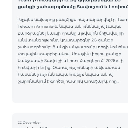
ցանցի շահագործումը Տավուշում և Լոռիու
Ւնչպես նախօրոք բազմիցս հայտարարվել էր, Tea
Telecom Armenia-ն, նպատակ ունենալով էապես
բարձրացնել կապի որակը և թվային միջավայրի
անվտանգությունը, կդադարեցնի 2G ցանցի
շահագործումը: Ցանցի անջատումը տեղի կունենա
փուլային տարբերակով: Առաջին փուլով ցանցը
կանջատվի Տավուշի և Լոռու մարզերում՝ 2026թ.-ի
հունվարի 15-ից: Ծառայությունների անխափան
հասանելությունն ապահովելու նպատակով
շարունակում է գործել հատուկ առաջարկ, որը
հնարավորություն է ընձեռում ձեռք բերել նոր
տեխնոլոգիաներով աշխատող բջջային հեռախոսն
22 December