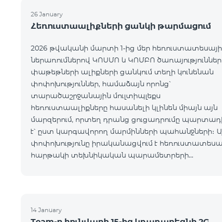
26 January
Հեռուստաալիքների ցանկի թարմացում
2026 թվականի մարտի 1-ից մեր հեռուստատեսայի
ներառումներով ԿՈՍՄՈ և ԿՈՄԲՈ ծառայություններ
փաթեթների ալիքների ցանկում տեղի կունենան
փոփոխություններ, համաձայն որոնց՝
տարածաշրջանային մուլտիպլեքս
հեռուստաալիքները հասանելի կլինեն միայն այն
մարզերում, որտեղ դրանց ցուցադրումը պարտադ
է՝ ըստ կարգավորող մարմինների պահանջների։ Ա
փոփոխությունը իրականացվում է հեռուստատեսա
հարթակի տեխնիկական պարամետրերի
թարմացման շրջանակներում և
համապատասխանում է տեղական հեռարձակմա
նորմերին։ Ալիքների ցանկը ըստ մարզեր
14 January
Team-ը հունվարի 15-ից կդադարեցնի 2G