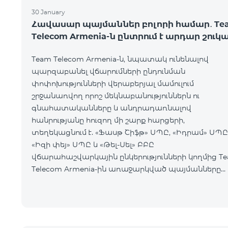
30 January
Հավասար պայմաններ բոլորի համար․ Te
Telecom Armenia-ն ընտրում է արդար շուկ
Team Telecom Armenia-ն, նպատակ ունենալով
պարզաբանել վճարումների ընդունման
փոփոխությունների վերաբերյալ մամուլում
շրջանառվող որոշ մեկնաբանություններն ու
գնահատականները և անդրադառնալով
հանրությանը հուզող մի շարք հարցերի,
տեղեկացնում է. «Ֆասթ Շիֆթ» ՍՊԸ, «Իդրամ» ՍՊԸ
«Իզի փեյ» ՍՊԸ և «Թել-Սել» ԲԲԸ
վճարահաշվարկային ընկերությունների կողմից T
Telecom Armenia-ին առաջարկված պայմանները
ենթադրում էին ծառայությունների համար էապես
ավելի բարձր սակագներ, քան այ