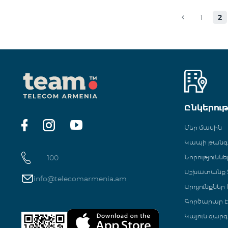
1
2
Ընկերու
Մեր մասին
Կապի թան
100
Նորություննե
Աշխատանք Տ
info@telecomarmenia.am
Արդյունքներ
Գործարար Է
Կայուն զարգ