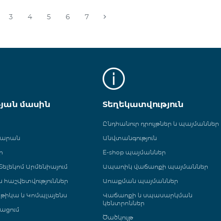
3
4
5
6
7
թյան մասին
Տեղեկատվություն
Ընդհանուր դրույթներ և պայմաններ
գարան
Անվտանգություն
ր
E-shop պայմաններ
ելեկոմ Արմենիայում
Ապառիկ վաճառքի պայմաններ
 և հաշվետվություններ
Առաքման պայմաններ
թիկա և Կոմպլայենս
Վաճառքի և սպասարկման
կենտրոններ
ացում
Ծածկույթ