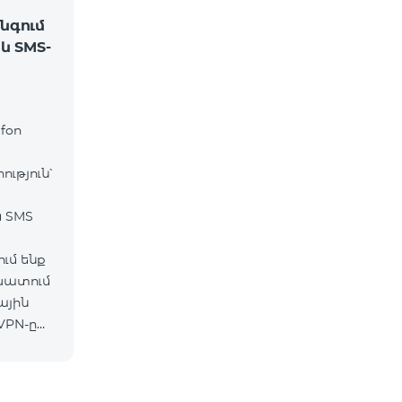
նգում
և SMS-
fon
ւթյուն՝
և SMS
ւմ ենք
շխատում
ային
VPN-ը
ւմ