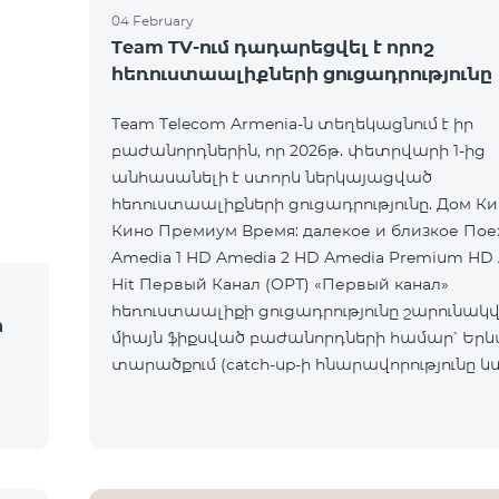
04 February
Team TV-ում դադարեցվել է որոշ
հեռուստաալիքների ցուցադրությունը
Team Telecom Armenia-ն տեղեկացնում է իր
բաժանորդներին, որ 2026թ. փետրվարի 1-ից
անհասանելի է ստորև ներկայացված
հեռուստաալիքների ցուցադրությունը. Дом Кино Дом
Кино Премиум Время: далекое и близкое Пое
Amedia 1 HD Amedia 2 HD Amedia Premium HD
Hit Первый Канал (ОРТ) «Первый канал»
հեռուստաալիքի ցուցադրությունը շարունակվո
ի
միայն ֆիքսված բաժանորդների համար՝ Եր
տարածքում (catch-up-ի հնարավորությունը և
հասանելի չէ): Ընկերությունը հայցում է
բաժանորդների ներո