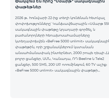
Փակվում են որոշ "Սմարթ" սակագնային
փաթեթներ
2026 թ․ հունվարի 22-ից տեղի կունենան հետևյալ
փոփոխությունները՝ Կանխավճարային «Սմարթ 55
սակագնային փաթեթը կդադարի գործել, և
բաժանորդների հեռախոսահամարները
կտեղափոխվեն «BeFree 5000 unlimit» սակագնայի
փաթեթին, որի շրջանակներում կստանան
անսահմանափակ ինտերնետ, 2000 րոպե դեպի Հ
բոլոր ցանցեր, ԱՄՆ, Կանադա, ՌԴ Beeline և Tele2
ցանցեր, 500 SMS, 200 ՄԲ ռոումինգում, 60 TV ալիք։
«BeFree 5000 unlimit» սակագնային փաթեթի
ամսավճարը կազմում է 5000 դրամ։
Կանխավճարային «Սմարթ 7500» սակագնային
փաթեթը կդադարի գ