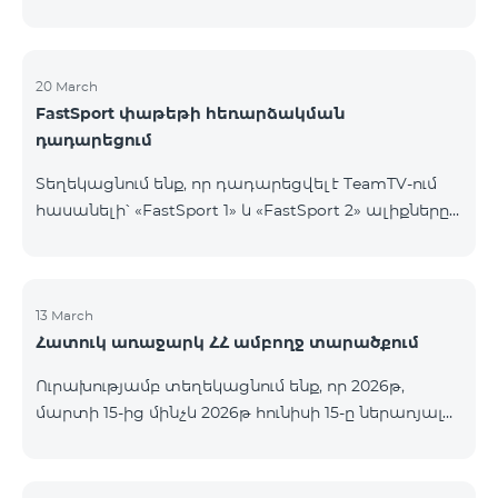
20 March
FastSport փաթեթի հեռարձակման
դադարեցում
Տեղեկացնում ենք, որ դադարեցվել է TeamTV-ում
հասանելի՝ «FastSport 1» և «FastSport 2» ալիքները
ներառող «FastSports» փաթեթի վաճառքը։ Սույն
թվականի ապրիլի 20-ից կդադարեցվի նաև
նշված հեռուստաալիքների հեռարձակումը։
Հարցերի կամ լրացուցիչ տեղեկությունների
13 March
Հատուկ առաջարկ ՀՀ ամբողջ տարածքում
համար խնդրում ենք դիմել «Ֆասթ Մեդիա»
ընկերություն։
Ուրախությամբ տեղեկացնում ենք, որ 2026թ,
մարտի 15-ից մինչև 2026թ հունիսի 15-ը ներառյալ
Հայաստանի Հանրապետության ողջ տարածքում
ԿՈՍՄՈ 4 12500, ԿՈՍՄՈ 4 16500, ԿՈՍՄՈ 4
9900 Մարզային Ծառայությունների փաթեթները