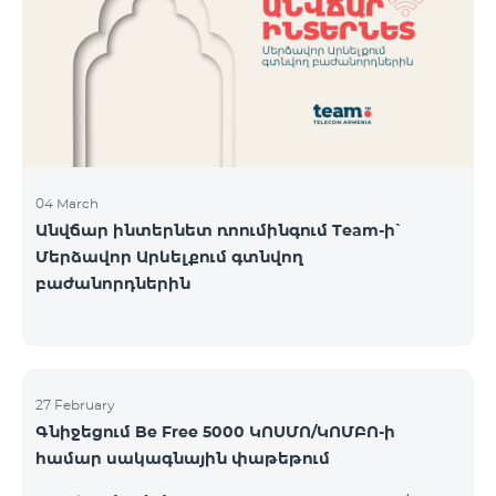
Կիրակի-08․03 Երևան Կենտրոն Իսակովի
պողոտա 3/7 09:00-18:00 09:00-18:00 10:00-19:00
Երևան Կենտրոն Խորենացու փողոց 26/26 09:00-
18:00 09:00-18:00 10:00-19:00 Երևան Էրեբունի
Տիգրան Մեծի պողոտա
04 March
Անվճար ինտերնետ ռոումինգում Team-ի՝
Մերձավոր Արևելքում գտնվող
բաժանորդներին
27 February
Գնիջեցում Be Free 5000 ԿՈՍՄՈ/ԿՈՄԲՈ-ի
համար սակագնային փաթեթում