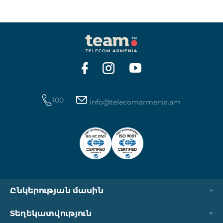
ինտերնետի և SMS ծառայությունների
հասանելիությունը վերականգնվում է ավտոմատ
կերպով։ Խնդրում ենք ուշադրություն դարձնել, որ
Captcha հղումն աշխատում է միայն
համապատասխան օպերատորի բջջային
ցանցին միացված լինելու դեպքում։ Wi-Fi-ը և VPN-
ը պետք է անջատված լինեն, հակառակ դեպքում
նույնականացումը չի կատարվի։ Այս
100
info@telecomarmenia.am
Ընկերության մասին
Տեղեկատվություն