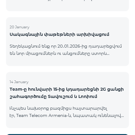
ԿՈՄԲՈ ծառայությունների փաթեթների ալիքների
ցանկում տեղի կունենան փոփոխություններ,
համաձայն որոնց՝ տարածաշրջանային
մուլտիպլեքս հեռուստաալիքները հասանելի
20 January
Սակագնային փաթեթների արխիվացում
կլինեն միայն այն մարզերում, որտեղ դրանց
ցուցադրումը պարտադիր է՝ ըստ կարգավորող
Տեղեկացնում ենք որ 20․01․2026-ից դադարեցվում
մարմինների պահանջների։ Այս փոփոխությունը
են նոր միացումներն ու անցումները ստորև
իրականացվում է հեռուստատեսային հարթակի
ներկայացված ծառայությունների փաթեթներին։
տեխնիկական պարամետրերի թարմացման
ԿՈՄԲՈ 2 Max ԿՈՄԲՈ 2 Plus ԿՈՄԲՈ 2 TV ԿՈՄԲՈ 4
շրջանակներում և համապատասխանում է
Basic 8990 ԿՈՄԲՈ 4 Plus 10990 ԿՈՄԲՈ 4 Max 13990
տեղական հեռարձակման նորմերին։ Ալիքների
14 January
ցանկը ըստ մարզեր
Team-ը հունվարի 15-ից կդադարեցնի 2G ցանցի
շահագործումը Տավուշում և Լոռիում
Ւնչպես նախօրոք բազմիցս հայտարարվել
էր, Team Telecom Armenia-ն, նպատակ ունենալով
էապես բարձրացնել կապի որակը և թվային
միջավայրի անվտանգությունը, կդադարեցնի 2G