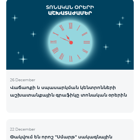
ցանցի շահագործումը: Ցանցի անջատումը տեղի
կունենա փուլային տարբերակով: Առաջին փուլով
ցանցը կանջատվի Տավուշի և Լոռու մարզերում՝
2026թ.-ի հունվարի 15-ից: Ծառայությունների
անխափան հասանելությունն ապահովելու
նպատակով շարունակում է գործել հատուկ
առաջարկ, որը հնարավորություն է ընձեռում ձեռք
բերել նոր տեխնոլոգիաներով աշխատող բջջային
հեռախոսնե
26 December
Վաճառքի և սպասարկման կենտրոնների
աշխատանքային գրաֆիկը տոնական օրերին
22 December
Փակվում են որոշ "Սմարթ" սակագնային