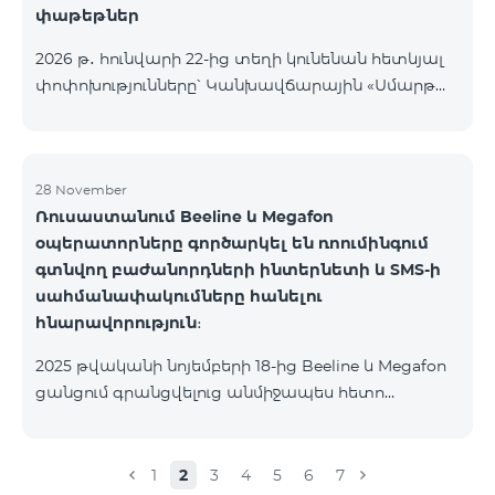
փաթեթներ
2026 թ․ հունվարի 22-ից տեղի կունենան հետևյալ
փոփոխությունները՝ Կանխավճարային «Սմարթ
5500» սակագնային փաթեթը կդադարի գործել, և
բաժանորդների հեռախոսահամարները
կտեղափոխվեն «BeFree 5000 unlimit»
սակագնային փաթեթին, որի շրջանակներում
28 November
Ռուսաստանում Beeline և Megafon
կստանան անսահմանափակ ինտերնետ, 2000
օպերատորները գործարկել են ռոումինգում
րոպե դեպի ՀՀ բոլոր ցանցեր, ԱՄՆ, Կանադա, ՌԴ
գտնվող բաժանորդների ինտերնետի և SMS-ի
Beeline և Tele2 ցանցեր, 500 SMS, 200 ՄԲ
սահմանափակումները հանելու
ռոումինգում, 60 TV ալիք։ «BeFree 5000 unlimit»
հնարավորություն։
սակագնային փաթեթի ամսավճարը կազմում է
5000 դրամ։ Կանխավճարային «Սմարթ 7500»
2025 թվականի նոյեմբերի 18-ից Beeline և Megafon
սակագնային փաթեթը կդադարի գ
ցանցում գրանցվելուց անմիջապես հետո
բաժանորդները ստանում են SMS
հաղորդագրություն՝ հղումով Captcha ստուգման
էջին։ Ստուգումը հաջողությամբ անցնելուց հետո
1
2
3
4
5
6
7