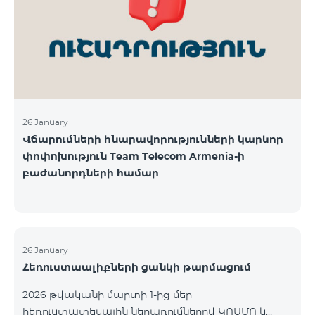
վճարահաշվարկային ընկերությունների կողմից
Team Telecom Armenia-ին առաջարկված
պայմանները ենթադրում էին ծառայությունների
համար էապես ավելի բարձր սակագներ, քան այ
26 January
Վճարումների հնարավորությունների կարևոր
փոփոխություն Team Telecom Armenia-ի
բաժանորդների համար
26 January
Հեռուստաալիքների ցանկի թարմացում
2026 թվականի մարտի 1-ից մեր
հեռուստատեսային ներառումներով ԿՈՍՄՈ և