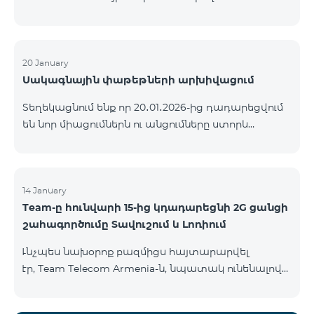
ԿՈՄԲՈ ծառայությունների փաթեթների ալիքների
ցանկում տեղի կունենան փոփոխություններ,
համաձայն որոնց՝ տարածաշրջանային
մուլտիպլեքս հեռուստաալիքները հասանելի
20 January
Սակագնային փաթեթների արխիվացում
կլինեն միայն այն մարզերում, որտեղ դրանց
ցուցադրումը պարտադիր է՝ ըստ կարգավորող
Տեղեկացնում ենք որ 20․01․2026-ից դադարեցվում
մարմինների պահանջների։ Այս փոփոխությունը
են նոր միացումներն ու անցումները ստորև
իրականացվում է հեռուստատեսային հարթակի
ներկայացված ծառայությունների փաթեթներին։
տեխնիկական պարամետրերի թարմացման
ԿՈՄԲՈ 2 Max ԿՈՄԲՈ 2 Plus ԿՈՄԲՈ 2 TV ԿՈՄԲՈ 4
շրջանակներում և համապատասխանում է
Basic 8990 ԿՈՄԲՈ 4 Plus 10990 ԿՈՄԲՈ 4 Max 13990
տեղական հեռարձակման նորմերին։ Ալիքների
14 January
ցանկը ըստ մարզեր
Team-ը հունվարի 15-ից կդադարեցնի 2G ցանցի
շահագործումը Տավուշում և Լոռիում
Ւնչպես նախօրոք բազմիցս հայտարարվել
էր, Team Telecom Armenia-ն, նպատակ ունենալով
էապես բարձրացնել կապի որակը և թվային
միջավայրի անվտանգությունը, կդադարեցնի 2G