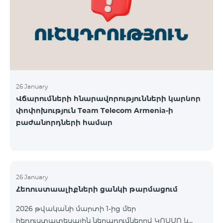
վճարահաշվարկային ընկերությունների կողմից
Team Telecom Armenia-ին առաջարկված
պայմանները ենթադրում էին ծառայությունների
համար էապես ավելի բարձր սակագներ, քան այ
26 January
Վճարումների հնարավորությունների կարևոր
փոփոխություն Team Telecom Armenia-ի
բաժանորդների համար
26 January
Հեռուստաալիքների ցանկի թարմացում
2026 թվականի մարտի 1-ից մեր
հեռուստատեսային ներառումներով ԿՈՍՄՈ և