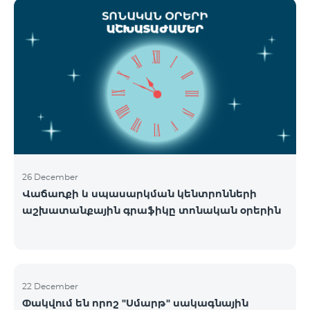
ցանցի շահագործումը: Ցանցի անջատումը տեղի
կունենա փուլային տարբերակով: Առաջին փուլով
ցանցը կանջատվի Տավուշի և Լոռու մարզերում՝
2026թ.-ի հունվարի 15-ից: Ծառայությունների
անխափան հասանելությունն ապահովելու
նպատակով շարունակում է գործել հատուկ
առաջարկ, որը հնարավորություն է ընձեռում ձեռք
բերել նոր տեխնոլոգիաներով աշխատող բջջային
հեռախոսնե
26 December
Վաճառքի և սպասարկման կենտրոնների
աշխատանքային գրաֆիկը տոնական օրերին
22 December
Փակվում են որոշ "Սմարթ" սակագնային