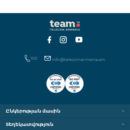
ինտերնետի և SMS ծառայությունների
հասանելիությունը վերականգնվում է ավտոմատ
կերպով։ Խնդրում ենք ուշադրություն դարձնել, որ
Captcha հղումն աշխատում է միայն
համապատասխան օպերատորի բջջային
ցանցին միացված լինելու դեպքում։ Wi-Fi-ը և VPN-
ը պետք է անջատված լինեն, հակառակ դեպքում
նույնականացումը չի կատարվի։ Այս
100
info@telecomarmenia.am
Ընկերության մասին
Տեղեկատվություն