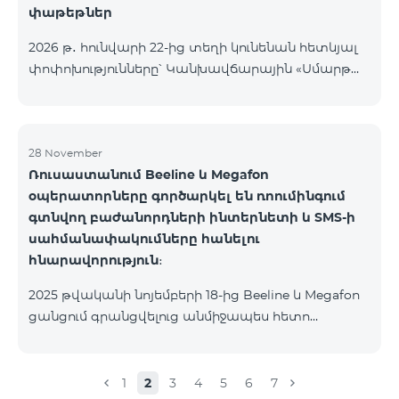
փաթեթներ
2026 թ․ հունվարի 22-ից տեղի կունենան հետևյալ
փոփոխությունները՝ Կանխավճարային «Սմարթ
5500» սակագնային փաթեթը կդադարի գործել, և
բաժանորդների հեռախոսահամարները
կտեղափոխվեն «BeFree 5000 unlimit»
սակագնային փաթեթին, որի շրջանակներում
28 November
Ռուսաստանում Beeline և Megafon
կստանան անսահմանափակ ինտերնետ, 2000
օպերատորները գործարկել են ռոումինգում
րոպե դեպի ՀՀ բոլոր ցանցեր, ԱՄՆ, Կանադա, ՌԴ
գտնվող բաժանորդների ինտերնետի և SMS-ի
Beeline և Tele2 ցանցեր, 500 SMS, 200 ՄԲ
սահմանափակումները հանելու
ռոումինգում, 60 TV ալիք։ «BeFree 5000 unlimit»
հնարավորություն։
սակագնային փաթեթի ամսավճարը կազմում է
5000 դրամ։ Կանխավճարային «Սմարթ 7500»
2025 թվականի նոյեմբերի 18-ից Beeline և Megafon
սակագնային փաթեթը կդադարի գ
ցանցում գրանցվելուց անմիջապես հետո
բաժանորդները ստանում են SMS
հաղորդագրություն՝ հղումով Captcha ստուգման
էջին։ Ստուգումը հաջողությամբ անցնելուց հետո
1
2
3
4
5
6
7