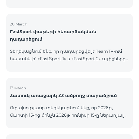
20 March
FastSport փաթեթի հեռարձակման
դադարեցում
Տեղեկացնում ենք, որ դադարեցվել է TeamTV-ում
հասանելի՝ «FastSport 1» և «FastSport 2» ալիքները
ներառող «FastSports» փաթեթի վաճառքը։ Սույն
թվականի ապրիլի 20-ից կդադարեցվի նաև
նշված հեռուստաալիքների հեռարձակումը։
Հարցերի կամ լրացուցիչ տեղեկությունների
13 March
Հատուկ առաջարկ ՀՀ ամբողջ տարածքում
համար խնդրում ենք դիմել «Ֆասթ Մեդիա»
ընկերություն։
Ուրախությամբ տեղեկացնում ենք, որ 2026թ,
մարտի 15-ից մինչև 2026թ հունիսի 15-ը ներառյալ
Հայաստանի Հանրապետության ողջ տարածքում
ԿՈՍՄՈ 4 12500, ԿՈՍՄՈ 4 16500, ԿՈՍՄՈ 4
9900 Մարզային Ծառայությունների փաթեթները