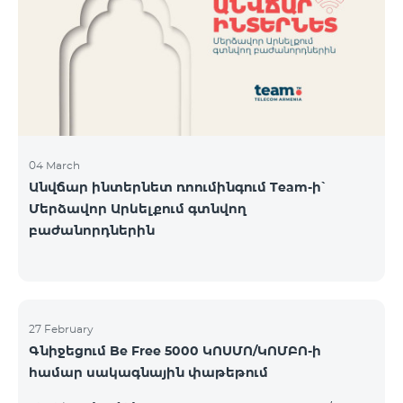
Կիրակի-08․03 Երևան Կենտրոն Իսակովի
պողոտա 3/7 09:00-18:00 09:00-18:00 10:00-19:00
Երևան Կենտրոն Խորենացու փողոց 26/26 09:00-
18:00 09:00-18:00 10:00-19:00 Երևան Էրեբունի
Տիգրան Մեծի պողոտա
04 March
Անվճար ինտերնետ ռոումինգում Team-ի՝
Մերձավոր Արևելքում գտնվող
բաժանորդներին
27 February
Գնիջեցում Be Free 5000 ԿՈՍՄՈ/ԿՈՄԲՈ-ի
համար սակագնային փաթեթում