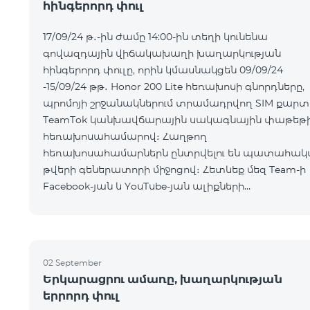
հինգերորդ փուլ
17/09/24 թ․-ին ժամը 14:00-ին տեղի կունենա
գովազդային վիճակախաղի խաղարկության
հինգերորդ փուլը, որին կմասնակցեն 09/09/24
-15/09/24 թթ․ Honor 200 Lite հեռախոսի գնորդները,
պրոմոյի շրջանակներում տրամադրվող SIM քարտ
TeamTok կանխավճարային սակագնային փաթեթ
հեռախոսահամարով։ Հաղթող
հեռախոսահամարներն ընտրվելու են պատահակ
թվերի գեներատորի միջոցով։ Հետևեք մեզ Team-ի
Facebook-յան և YouTube-յան ալիքների
պաշտոնական էջերում: Մանրամասն պայմաններ՝
https://www.telecomarmenia.am/hy/B2S?s
02 September
Երկարացրու ամառը, խաղարկության
երրորդ փուլ