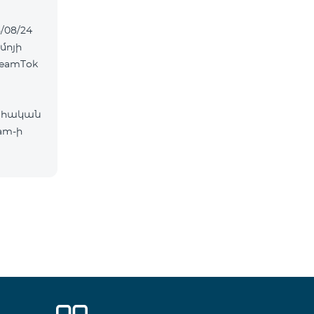
/08/24
մոյի
eamTok
ահական
am-ի
ներ՝