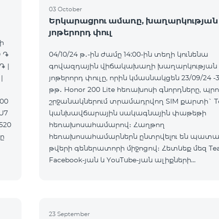
03 October
Երկարացրու ամառը, խաղարկության
յոթերորդ փուլ
ի
0 ֏
04/10/24 թ․-ին ժամը 14:00-ին տեղի կունենա
֏ |
գովազդային վիճակախաղի խաղարկության
|
յոթերորդ փուլը, որին կմասնակցեն 23/09/24 -3
|
թթ․ Honor 200 Lite հեռախոսի գնորդները, պրո
900
շրջանակներում տրամադրվող SIM քարտի` T
AU7
կանխավճարային սակագնային փաթեթի
520
հեռախոսահամարով։ Հաղթող
հեռախոսահամարներն ընտրվելու են պատ
թվերի գեներատորի միջոցով։ Հետևեք մեզ Te
Facebook-յան և YouTube-յան ալիքների
պաշտոնական էջերում: Մանրամասն պայման
https://www.telecomarmenia.am/hy/B2S?s
23 September