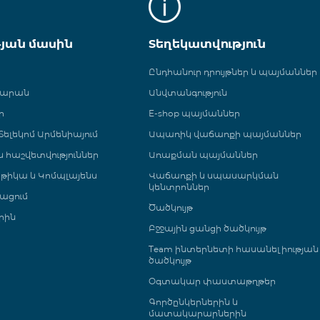
թյան մասին
Տեղեկատվություն
Ընդհանուր դրույթներ և պայմաններ
գարան
Անվտանգություն
ր
E-shop պայմաններ
ելեկոմ Արմենիայում
Ապառիկ վաճառքի պայմաններ
 և հաշվետվություններ
Առաքման պայմաններ
թիկա և Կոմպլայենս
Վաճառքի և սպասարկման
կենտրոններ
ացում
Ծածկույթ
րին
Բջջային ցանցի ծածկույթ
Team ինտերնետի հասանելիության
ծածկույթ
Օգտակար փաստաթղթեր
Գործընկերներին և
մատակարարներին