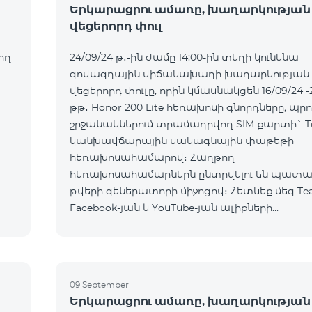
Երկարացրու ամառը, խաղարկության
վեցերորդ փուլ
ող
24/09/24 թ․-ին ժամը 14:00-ին տեղի կունենա
գովազդային վիճակախաղի խաղարկության
վեցերորդ փուլը, որին կմասնակցեն 16/09/24 -
թթ․ Honor 200 Lite հեռախոսի գնորդները, պրո
շրջանակներում տրամադրվող SIM քարտի` T
կանխավճարային սակագնային փաթեթի
հեռախոսահամարով։ Հաղթող
հեռախոսահամարներն ընտրվելու են պատ
թվերի գեներատորի միջոցով։ Հետևեք մեզ Te
Facebook-յան և YouTube-յան ալիքների
պաշտոնական էջերում: Մանրամասն պայման
https://www.telecomarmenia.am/hy/B2S?s
09 September
Երկարացրու ամառը, խաղարկության