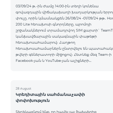
03/09/24 թ․-ին ժամը 14:00-ին տեղի կունենա
գովազդային վիճակախաղի խաղարկության երրո
փուլը, որին կմասնակցեն 26/08/24 -01/09/24 թթ․ Ho
200 Lite հեռախոսի գնորդները, պրոմոյի
շրջանակներում տրամադրվող SIM քարտի` TeamT
կանխավճարային սակագնային փաթեթի
հեռախոսահամարով։ Հաղթող
հեռախոսահամարներն ընտրվելու են պատահակ
թվերի գեներատորի միջոցով։ Հետևեք մեզ Team-ի
Facebook-յան և YouTube-յան ալիքների
պաշտոնական էջերում: Մանրամասն պայմաններ՝
https://www.telecomarmenia.am/hy/B2S?s
28 August
Կրեդիտային սահմանաչափի
փոփոխություն
Տեղեկացնում ենք, որ հավելյալ ծախսերից