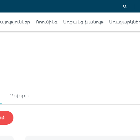
յություններ
Ռոումինգ
Առցանց խանութ
Առաջարկնե
Բոլորը
ւմ