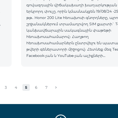
գովազդային վիճակախաղի խաղարկության
,
երկրորդ փուլը, որին կմասնակցեն 19/08/24 -25
թթ․ Honor 200 Lite հեռախոսի գնորդները, պրո
,
շրջանակներում տրամադրվող SIM քարտի` T
կանխավճարային սակագնային փաթեթի
հեռախոսահամարով։ Հաղթող
հեռախոսահամարներն ընտրվելու են պատ
թվերի գեներատորի միջոցով։ Հետևեք մեզ Te
Facebook-յան և YouTube-յան ալիքների
պաշտոնական էջերում: Մանրամասն պայման
https://www.telecomarmenia.am/hy/B2S
3
4
5
6
7