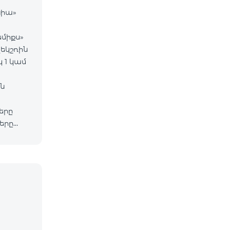
նիա»
միքս»
եկշռին
 1 կամ
ն
երը
երը
լինի
վարար