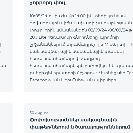
չորրորդ փուլ
10/09/24 թ․-ին ժամը 14:00-ին տեղի կունենա
գովազդային վիճակախաղի խաղարկության 
փուլը, որին կմասնակցեն 02/09/24 -08/09/24 թ
200 Lite հեռախոսի գնորդները, պրոմոյի
ի`
շրջանակներում տրամադրվող SIM քարտի` T
ի
կանխավճարային սակագնային փաթեթի
հեռախոսահամարով։ Հաղթող
ան
հեռախոսահամարներն ընտրվելու են պատ
թվերի գեներատորի միջոցով։ Հետևեք մեզ Te
Facebook-յան և YouTube-յան ալիքների
պաշտոնական էջերում: Մանրամասն պայման
https://www.telecomarmenia.am/hy/B2S?s
30 August
Փոփոխություններ սակագնային
փաթեթներում և ծառայություններում