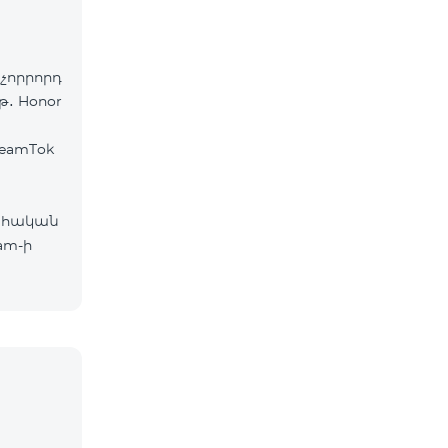
չորրորդ
թ․ Honor
eamTok
ահական
am-ի
ներ՝