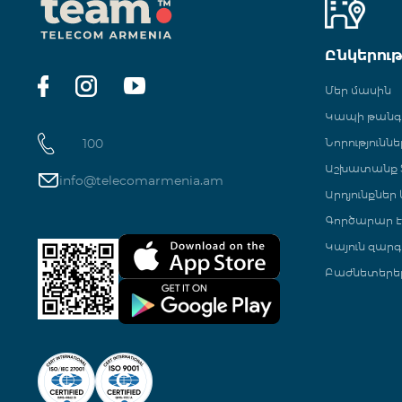
Ընկերու
Մեր մասին
Կապի թան
100
Նորություննե
Աշխատանք Տ
info@telecomarmenia.am
Արդյունքներ
Գործարար Է
Կայուն զարգ
Բաժնետերե