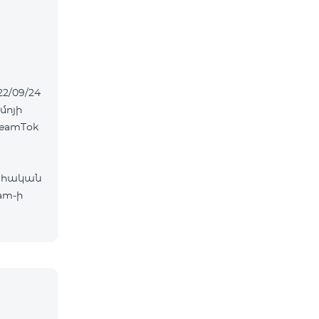
22/09/24
մոյի
eamTok
ահական
am-ի
ներ՝