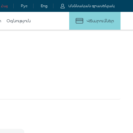
Հայ
Рус
Eng
Անձնական գրասենյակ
ր
Օգնություն
Վճարումներ