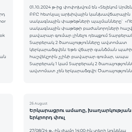
01․10․2024 թ-ից փոփոխվում են «Տելեկոմ Արմե
րդ
ԲԲԸ հետևյալ արխիվային կանխավճարային
nor
սակագնային փաթեթների պայմանները՝ «Ռե
սակագնային փաթեթի բաժանորդների հաշվ
ok
բավարար գումար լինելու դեպքում Տարբերակ
Տարբերակ 2 ծառայությունները ավտոմատ
կերկարաձգվեն: Եթե վճարի գանձման պահի
ան
հաշվեկշռին չլինի բավարար գումար, ապա
Տարբերակ 1 կամ Տարբերակ 2 ծառայությունն
ավտոմատ չեն երկարաձգվի: Ծառայությունն
նորից կվերաակտիվանան, երբ հաշվեկշռին 
միանվագ ամբողջական վճարի համար բա
գումար:
26 August
Երկարացրու ամառը, խաղարկության
երկրորդ փուլ
27/08/24 թ․-ին ժամը 14:00-ին տեղի կունենա