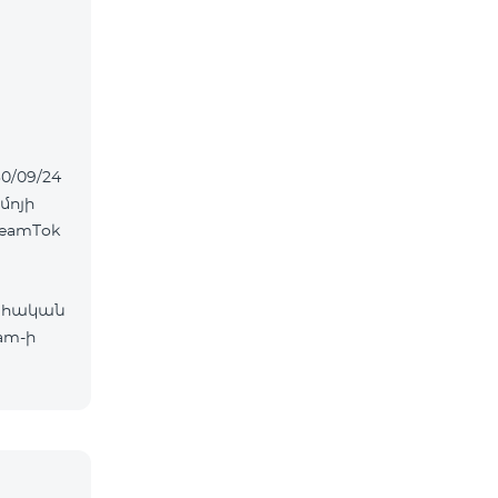
0/09/24
մոյի
eamTok
ահական
am-ի
ներ՝