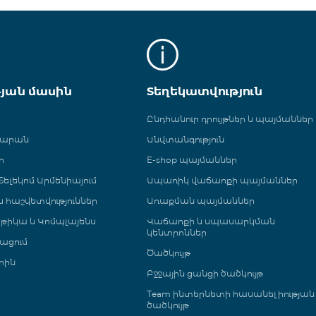
թյան մասին
Տեղեկատվություն
Ընդհանուր դրույթներ և պայմաններ
գարան
Անվտանգություն
ր
E-shop պայմաններ
ելեկոմ Արմենիայում
Ապառիկ վաճառքի պայմաններ
 և հաշվետվություններ
Առաքման պայմաններ
թիկա և Կոմպլայենս
Վաճառքի և սպասարկման
կենտրոններ
ացում
Ծածկույթ
րին
Բջջային ցանցի ծածկույթ
Team ինտերնետի հասանելիության
ծածկույթ