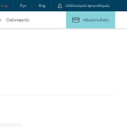
Հայ
Рус
Eng
Անձնական գրասենյակ
ր
Օգնություն
Վճարումներ