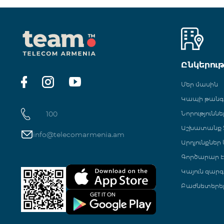
Ընկերու
Մեր մասին
Կապի թան
100
Նորություննե
Աշխատանք Տ
info@telecomarmenia.am
Արդյունքներ
Գործարար Է
Կայուն զարգ
Բաժնետերե