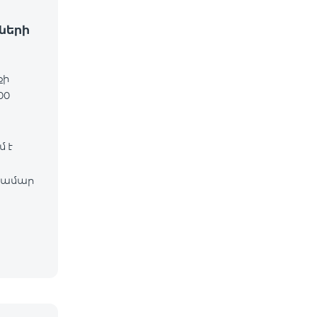
ների
քի
00
 է
համար