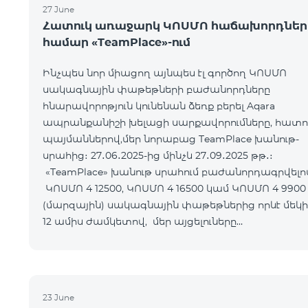
27 June
Հատուկ առաջարկ ԿՈՍՄՈ հաճախորդներ
համար «TeamPlace»-ում
Ինչպես նոր միացող այնպես էլ գործող ԿՈՍՄՈ
սակագնային փաթեթների բաժանորդները
հնարավորոթյուն կունենան ձեռք բերել Aqara
ապրանքանիշի խելացի սարքավորումները, հատո
պայմաններով,մեր նորաբաց TeamPlace խանութ-
սրահից։ 27․06․2025-ից մինչև 27․09․2025 թթ․։
«TeamPlace» խանութ սրահում բաժանորդագրվելո
ԿՈՍՄՈ 4 12500, ԿՈՍՄՈ 4 16500 կամ ԿՈՍՄՈ 4 9900
(մարզային) սակագնային փաթեթներից որևէ մեկի
12 ամիս ժամկետով, մեր այցելուները
հնարավորություն կստանան Ձեռք բերել SMART
սարքավորո
23 June