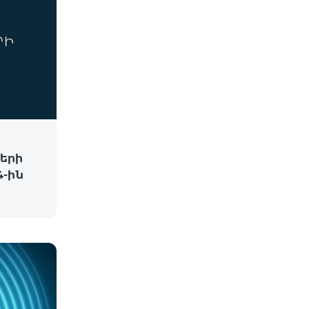
երի
-ին