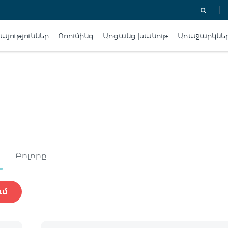
յություններ
Ռոումինգ
Առցանց խանութ
Առաջարկնե
Բոլորը
ւմ