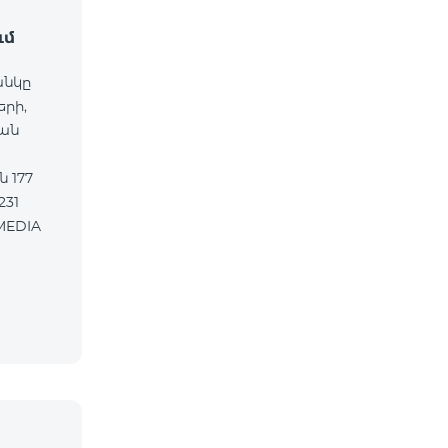
ւմ
անկը
երի,
ան