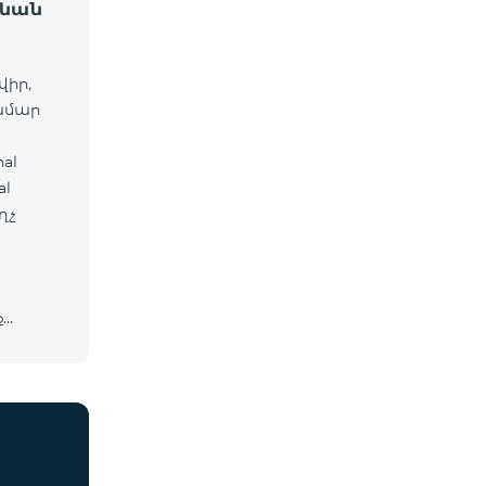
ջևան
վիր,
համար
al
ղչ
ք
cosmo*