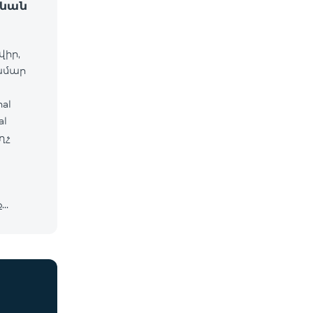
ջևան
վիր,
համար
al
ղչ
ք
cosmo*