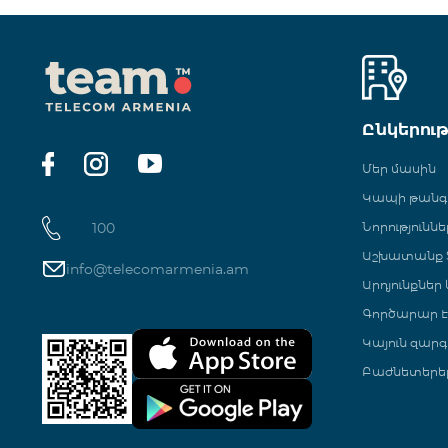
Ընկերու
Մեր մասին
Կապի թան
100
Նորություննե
Աշխատանք Տ
info@telecomarmenia.am
Արդյունքներ
Գործարար Է
Կայուն զարգ
Բաժնետերե