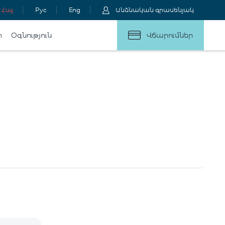
Հայ
Рус
Eng
Անձնական գրասենյակ
ր
Օգնություն
Վճարումներ