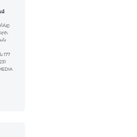
ւմ
անկը
երի,
ան