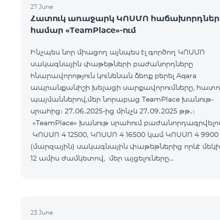
27 June
Հատուկ առաջարկ ԿՈՍՄՈ հաճախորդներ
համար «TeamPlace»-ում
Ինչպես նոր միացող այնպես էլ գործող ԿՈՍՄՈ
սակագնային փաթեթների բաժանորդները
հնարավորոթյուն կունենան ձեռք բերել Aqara
ապրանքանիշի խելացի սարքավորումները, հատո
պայմաններով,մեր նորաբաց TeamPlace խանութ-
սրահից։ 27․06․2025-ից մինչև 27․09․2025 թթ․։
«TeamPlace» խանութ սրահում բաժանորդագրվելո
ԿՈՍՄՈ 4 12500, ԿՈՍՄՈ 4 16500 կամ ԿՈՍՄՈ 4 9900
(մարզային) սակագնային փաթեթներից որևէ մեկի
12 ամիս ժամկետով, մեր այցելուները
հնարավորություն կստանան Ձեռք բերել SMART
սարքավորո
23 June