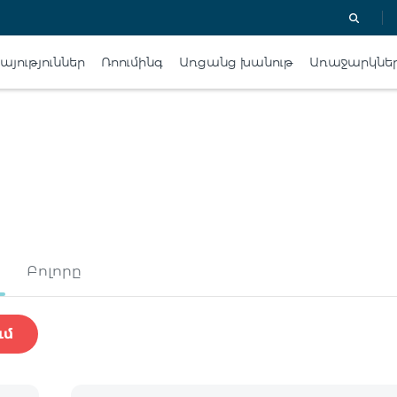
յություններ
Ռոումինգ
Առցանց խանութ
Առաջարկնե
Բոլորը
ւմ