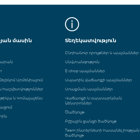
թյան մասին
Տեղեկատվություն
Ընդհանուր դրույթներ և պայմաններ
գարան
Անվտանգություն
ր
E-shop պայմաններ
ելեկոմ Արմենիայում
Ապառիկ վաճառքի պայմաններ
 և հաշվետվություններ
Առաքման պայմաններ
թիկա և Կոմպլայենս
Վաճառքի և սպասարկման
կենտրոններ
ացում
Ծածկույթ
րին
Բջջային ցանցի ծածկույթ
Team ինտերնետի հասանելիության
ծածկույթ