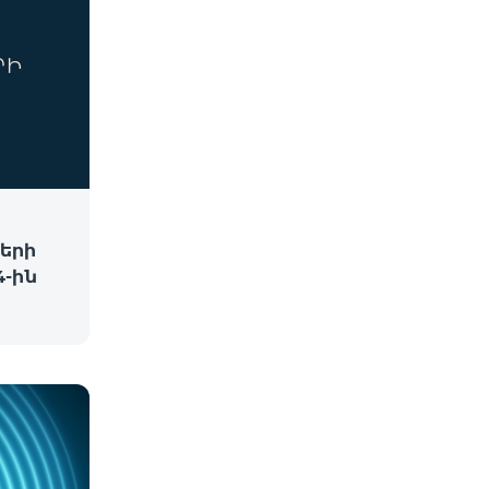
երի
-ին