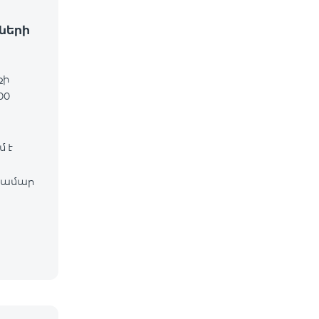
ների
քի
00
 է
համար