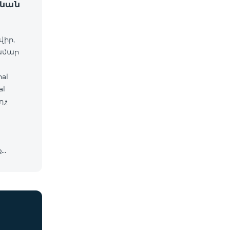
ջևան
վիր,
համար
al
ղչ
ք
cosmo*