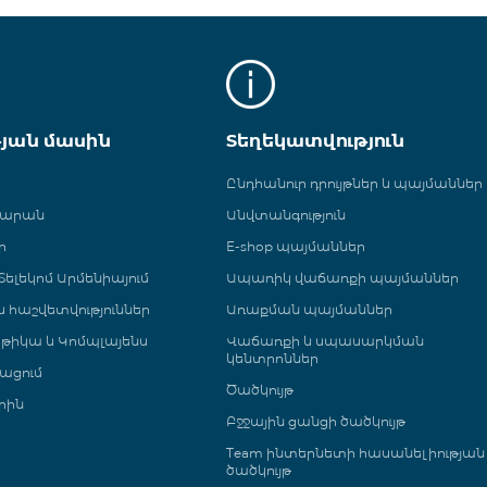
թյան մասին
Տեղեկատվություն
Ընդհանուր դրույթներ և պայմաններ
գարան
Անվտանգություն
ր
E-shop պայմաններ
ելեկոմ Արմենիայում
Ապառիկ վաճառքի պայմաններ
 և հաշվետվություններ
Առաքման պայմաններ
թիկա և Կոմպլայենս
Վաճառքի և սպասարկման
կենտրոններ
ացում
Ծածկույթ
րին
Բջջային ցանցի ծածկույթ
Team ինտերնետի հասանելիության
ծածկույթ