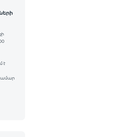
ների
քի
00
 է
համար