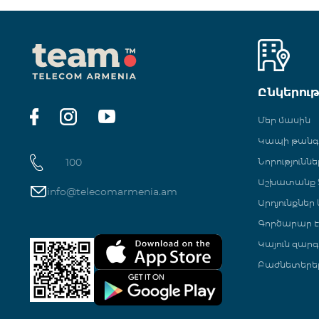
Ընկերու
Մեր մասին
Կապի թան
100
Նորություննե
Աշխատանք Տ
info@telecomarmenia.am
Արդյունքներ
Գործարար Է
Կայուն զարգ
Բաժնետերե