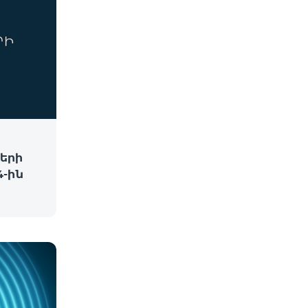
երի
-ին