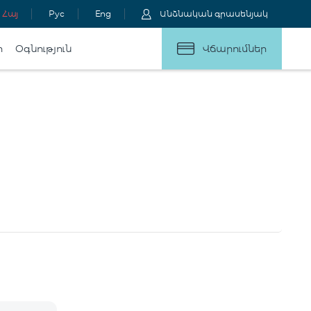
Հայ
Рус
Eng
Անձնական գրասենյակ
ր
Օգնություն
Վճարումներ