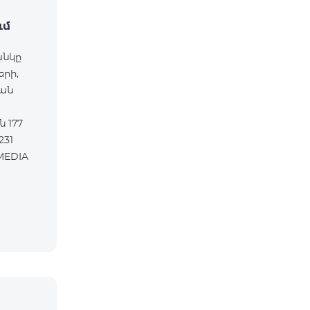
ւմ
անկը
երի,
ան