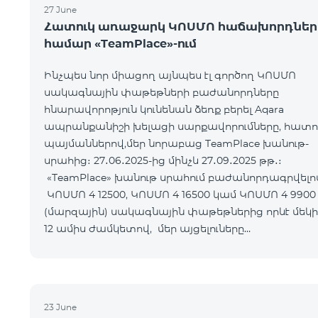
27 June
Հատուկ առաջարկ ԿՈՍՄՈ հաճախորդներ
համար «TeamPlace»-ում
Ինչպես նոր միացող այնպես էլ գործող ԿՈՍՄՈ
սակագնային փաթեթների բաժանորդները
հնարավորոթյուն կունենան ձեռք բերել Aqara
ապրանքանիշի խելացի սարքավորումները, հատո
պայմաններով,մեր նորաբաց TeamPlace խանութ-
սրահից։ 27․06․2025-ից մինչև 27․09․2025 թթ․։
«TeamPlace» խանութ սրահում բաժանորդագրվելո
ԿՈՍՄՈ 4 12500, ԿՈՍՄՈ 4 16500 կամ ԿՈՍՄՈ 4 9900
(մարզային) սակագնային փաթեթներից որևէ մեկի
12 ամիս ժամկետով, մեր այցելուները
հնարավորություն կստանան Ձեռք բերել SMART
սարքավորո
23 June