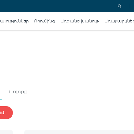
յություններ
Ռոումինգ
Առցանց խանութ
Առաջարկնե
Բոլորը
ւմ