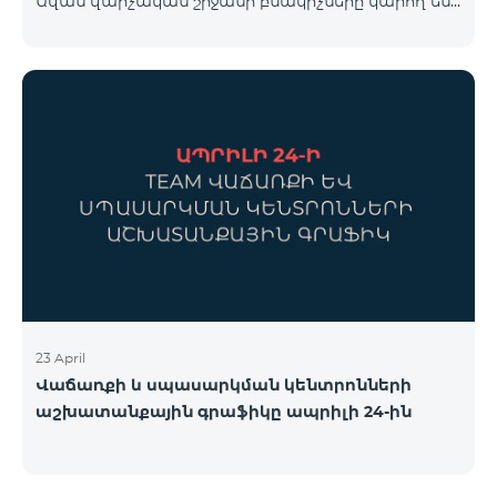
Ավան վարչական շրջանի բնակիչները կարող են
համար կարող եք անցնել հետևյալ հղմամբ՝
օգտվել հատուկ պայմաններից, որոնք
telecomarmenia.am/cosmo* Ակցիան երկարաձգվել
նախատեսված են նոր բաժանորդների համար։
է մինչև 1
Ակցիայի շրջանակում ԿՈՍՄՈ 4 12500 և ԿՈՍՄՈ 4
16500 փաթեթները տրամադրվում են հետևյալ
պայմաններով․ Առաջին 6 ամիսների ընթացքում՝
50% զեղչ, Հաջորդ 6 ամիսների ընթացքում՝ 25%
զեղչ։ ԿՈՍՄՈ սակագնային փաթեթների
ներառումներին մանրամասն ծանոթանալու
համար կարող եք անցնել հետևյալ հղմամբ՝
telecomarmenia.am/hy/cosmo * Ակցիան
երկարաձգվել է մինչ
23 April
Վաճառքի և սպասարկման կենտրոնների
աշխատանքային գրաֆիկը ապրիլի 24-ին