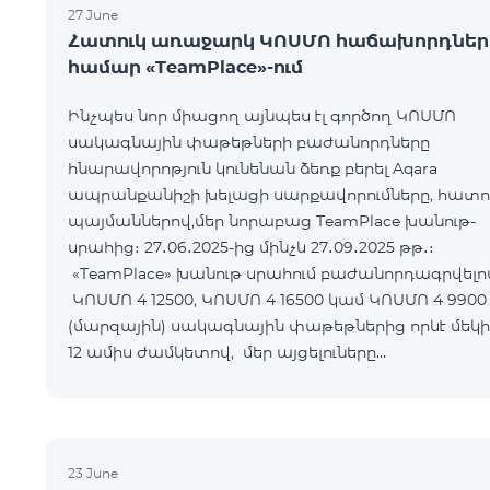
27 June
Հատուկ առաջարկ ԿՈՍՄՈ հաճախորդներ
համար «TeamPlace»-ում
Ինչպես նոր միացող այնպես էլ գործող ԿՈՍՄՈ
սակագնային փաթեթների բաժանորդները
հնարավորոթյուն կունենան ձեռք բերել Aqara
ապրանքանիշի խելացի սարքավորումները, հատո
պայմաններով,մեր նորաբաց TeamPlace խանութ-
սրահից։ 27․06․2025-ից մինչև 27․09․2025 թթ․։
«TeamPlace» խանութ սրահում բաժանորդագրվելո
ԿՈՍՄՈ 4 12500, ԿՈՍՄՈ 4 16500 կամ ԿՈՍՄՈ 4 9900
(մարզային) սակագնային փաթեթներից որևէ մեկի
12 ամիս ժամկետով, մեր այցելուները
հնարավորություն կստանան Ձեռք բերել SMART
սարքավորո
23 June