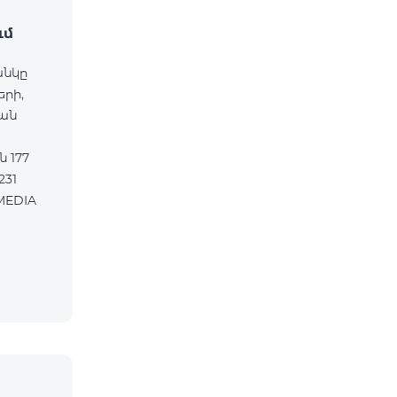
ւմ
անկը
երի,
ան