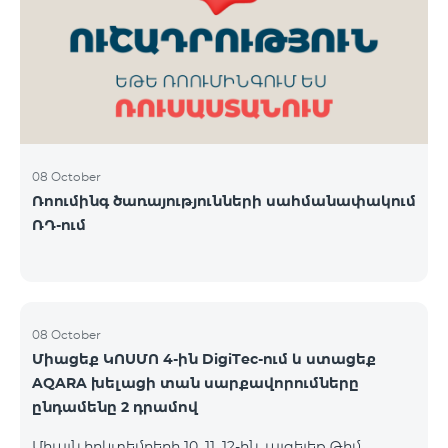
ԿՈՍՄՈ 3 TV փաթեթը․ Ինտերնետ. Մինչև 50 Մբիթ/
վ արագություն։ TV. Մինչև 80 TV ալիք՝ TeamTv
Smart հավելվածով Ֆիքսված հեռախոսակապ.
180 րոպե դեպի Team ֆիքսված ցանց։ Սույն
սակագնային փաթեթում ներառվա
08 October
Ռոումինգ ծառայությունների սահմանափակում
ՌԴ-ում
08 October
Միացեք ԿՈՍՄՈ 4-ին DigiTec-ում և ստացեք
AQARA խելացի տան սարքավորումները
ընդամենը 2 դրամով
Միայն հոկտեմբերի 10, 11, 12-ին, այցելեք Թիմ