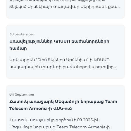
Տելեկոմ Արմենիայի տաղավար Մերիդիան Էքսպո
Կենտրոնում՝ միացեք ԿՈՍՄՈ 4 12500, ԿՈՍՄՈ 4
16500 կամ ԿՈՍՄՈ 4 Մարզային 9900 սակագնային
փաթեթներից որևէ մեկին 12 ամիս
բաժանորդագրությամբ և ստացեք
30 September
Առավելություններ ԿՈՍՄՈ բաժանորդների
հնարավորություն ձեռք բերել AQARA Խելացի Տան
համար
համակարգերը ընդամենը 2 դրամով․ AQARA
Խելացի Տեսախցիկ E1 (Smart Camera E1) AQARA
Եթե արդեն "Թիմ Տելեկոմ Արմենիա"-ի ԿՈՍՄՈ
Ղեկավարման Սարք M100 (Hub M100) Միանալու
սակագնային փաթեթի բաժանորդ ես օգտվիր
համար պարզապես պետք է անձնագրով
հատուկ առաջարկից տան խելացի
մոտենալ տաղավար։ Առաջարկը գործում է միայն
սարքավորումների համար։ Ավտոմատացրու
նոր միացող բաժանորդ
լուսովորությունը, ջեռուցումը, անվտանգությունը՝
մեկ հպումով ու անսպառ ինտերնետով Smart
04 September
Հատուկ առաջարկ Մեգամոլի նորաբաց Team
Place-ի Aqara սարքավորումներով։ ԿՈՍՄՈ
Telecom Armenia-ի ՎՍԿ-ում
ծառայությունների փաթեթների գործող բոլոր
բաժանորդները ունեն հնարավորություն ձեռք
Հատուկ առաջարկը գործում է 09.2025-ին
բերելու Aqara ապրանքանիշի խելացի
Մեգամոլի նորաբաց Team Telecom Armenia-ի
սարքավորումները հատուկ պայմաններով։