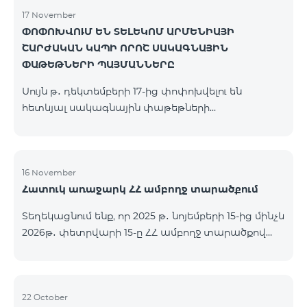
17 November
ՓՈՓՈԽՎՈՒՄ ԵՆ ՏԵԼԵԿՈՄ ԱՐՄԵՆԻԱՅԻ
ՇԱՐԺԱԿԱՆ ԿԱՊԻ ՈՐՈՇ ՍԱԿԱԳՆԱՅԻՆ
ՓԱԹԵԹՆԵՐԻ ՊԱՅՄԱՆՆԵՐԸ
Սույն թ․ դեկտեմբերի 17-ից փոփոխվելու են
հետևյալ սակագնային փաթեթների
պայմանները՝ Կանխավճարային «Be Free 2000»
սակագնային փաթեթը կվերանվանվի «Be Free
2300», որի ամսավճարը կկազմի 2300 դրամ`
նախկին 2000 դրամի փոխարեն։ Բաժանորդները
16 November
Հատուկ առաջարկ ՀՀ ամբողջ տարածքում
կստանան 600 րոպե դեպի ՀՀ բոլոր ցանցեր, ԱՄՆ,
Կանադա, ՌԴ Beeline, Tele2` նախկին 300-ի
Տեղեկացնում ենք, որ 2025 թ․ նոյեմբերի 15-ից մինչև
փոխարեն և 14 ԳԲ ինտերնետ` նախկին 7 ԳԲ-ի
2026թ․ փետրվարի 15-ը ՀՀ ամբողջ տարածքով
փոխարեն։ Կանխավճարային «Be Free 3000»
(բացառությամբ՝ Կապան, Գորիս, Նոյեմբերյան,
սակագնային փաթեթը կվերանվանվի «Be Free
Հրազդան, Սևան և Ճամբարակ քաղաքների)
3200», որի ամսավճարը կկազմի 3200 դրամ`
ԿՈՍՄՈ 4 12500, ԿՈՍՄՈ 4 16500, ԿՈՍՄՈ 4
նախկին 3000 դրամի փոխարեն։ Բա
9900 մարզային և ԿՈՄԲՈ 4 9900 փաթեթները`
22 October