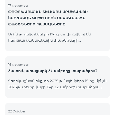
17 November
ՓՈՓՈԽՎՈՒՄ ԵՆ ՏԵԼԵԿՈՄ ԱՐՄԵՆԻԱՅԻ
ՇԱՐԺԱԿԱՆ ԿԱՊԻ ՈՐՈՇ ՍԱԿԱԳՆԱՅԻՆ
ՓԱԹԵԹՆԵՐԻ ՊԱՅՄԱՆՆԵՐԸ
Սույն թ․ դեկտեմբերի 17-ից փոփոխվելու են
հետևյալ սակագնային փաթեթների
պայմանները՝ Կանխավճարային «Be Free 2000»
սակագնային փաթեթը կվերանվանվի «Be Free
2300», որի ամսավճարը կկազմի 2300 դրամ`
նախկին 2000 դրամի փոխարեն։ Բաժանորդները
16 November
Հատուկ առաջարկ ՀՀ ամբողջ տարածքում
կստանան 600 րոպե դեպի ՀՀ բոլոր ցանցեր, ԱՄՆ,
Կանադա, ՌԴ Beeline, Tele2` նախկին 300-ի
Տեղեկացնում ենք, որ 2025 թ․ նոյեմբերի 15-ից մինչև
փոխարեն և 14 ԳԲ ինտերնետ` նախկին 7 ԳԲ-ի
2026թ․ փետրվարի 15-ը ՀՀ ամբողջ տարածքով
փոխարեն։ Կանխավճարային «Be Free 3000»
(բացառությամբ՝ Կապան, Գորիս, Նոյեմբերյան,
սակագնային փաթեթը կվերանվանվի «Be Free
Հրազդան, Սևան և Ճամբարակ քաղաքների)
3200», որի ամսավճարը կկազմի 3200 դրամ`
ԿՈՍՄՈ 4 12500, ԿՈՍՄՈ 4 16500, ԿՈՍՄՈ 4
նախկին 3000 դրամի փոխարեն։ Բա
9900 մարզային և ԿՈՄԲՈ 4 9900 փաթեթները`
22 October