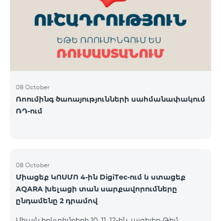
ԿՈՍՄՈ 3 TV փաթեթը․ Ինտերնետ. Մինչև 50 Մբիթ/
վ արագություն։ TV. Մինչև 80 TV ալիք՝ TeamTv
Smart հավելվածով Ֆիքսված հեռախոսակապ.
180 րոպե դեպի Team ֆիքսված ցանց։ Սույն
սակագնային փաթեթում ներառվա
08 October
Ռոումինգ ծառայությունների սահմանափակում
ՌԴ-ում
08 October
Միացեք ԿՈՍՄՈ 4-ին DigiTec-ում և ստացեք
AQARA խելացի տան սարքավորումները
ընդամենը 2 դրամով
Միայն հոկտեմբերի 10, 11, 12-ին, այցելեք Թիմ