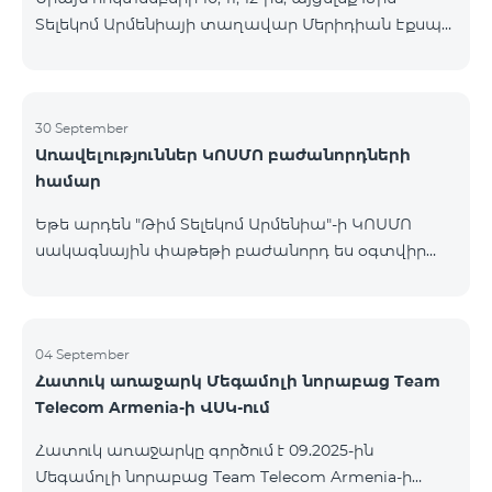
Տելեկոմ Արմենիայի տաղավար Մերիդիան Էքսպո
Կենտրոնում՝ միացեք ԿՈՍՄՈ 4 12500, ԿՈՍՄՈ 4
16500 կամ ԿՈՍՄՈ 4 Մարզային 9900 սակագնային
փաթեթներից որևէ մեկին 12 ամիս
բաժանորդագրությամբ և ստացեք
30 September
Առավելություններ ԿՈՍՄՈ բաժանորդների
հնարավորություն ձեռք բերել AQARA Խելացի Տան
համար
համակարգերը ընդամենը 2 դրամով․ AQARA
Խելացի Տեսախցիկ E1 (Smart Camera E1) AQARA
Եթե արդեն "Թիմ Տելեկոմ Արմենիա"-ի ԿՈՍՄՈ
Ղեկավարման Սարք M100 (Hub M100) Միանալու
սակագնային փաթեթի բաժանորդ ես օգտվիր
համար պարզապես պետք է անձնագրով
հատուկ առաջարկից տան խելացի
մոտենալ տաղավար։ Առաջարկը գործում է միայն
սարքավորումների համար։ Ավտոմատացրու
նոր միացող բաժանորդ
լուսովորությունը, ջեռուցումը, անվտանգությունը՝
մեկ հպումով ու անսպառ ինտերնետով Smart
04 September
Հատուկ առաջարկ Մեգամոլի նորաբաց Team
Place-ի Aqara սարքավորումներով։ ԿՈՍՄՈ
Telecom Armenia-ի ՎՍԿ-ում
ծառայությունների փաթեթների գործող բոլոր
բաժանորդները ունեն հնարավորություն ձեռք
Հատուկ առաջարկը գործում է 09.2025-ին
բերելու Aqara ապրանքանիշի խելացի
Մեգամոլի նորաբաց Team Telecom Armenia-ի
սարքավորումները հատուկ պայմաններով։