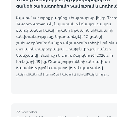
ցանցի շահագործումը Տավուշում և Լոռիու
Ւնչպես նախօրոք բազմիցս հայտարարվել էր, Tea
Telecom Armenia-ն, նպատակ ունենալով էապես
բարձրացնել կապի որակը և թվային միջավայրի
անվտանգությունը, կդադարեցնի 2G ցանցի
շահագործումը: Ցանցի անջատումը տեղի կունենա
փուլային տարբերակով: Առաջին փուլով ցանցը
կանջատվի Տավուշի և Լոռու մարզերում՝ 2026թ.-ի
հունվարի 15-ից: Ծառայությունների անխափան
հասանելությունն ապահովելու նպատակով
շարունակում է գործել հատուկ առաջարկ, որը
հնարավորություն է ընձեռում ձեռք բերել նոր
տեխնոլոգիաներով աշխատող բջջային հեռախոսն
22 December