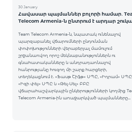
30 January
Հավասար պայմաններ բոլորի համար․ Te
Telecom Armenia-ն ընտրում է արդար շուկ
Team Telecom Armenia-ն, նպատակ ունենալով
պարզաբանել վճարումների ընդունման
փոփոխությունների վերաբերյալ մամուլում
շրջանառվող որոշ մեկնաբանություններն ու
գնահատականները և անդրադառնալով
հանրությանը հուզող մի շարք հարցերի,
տեղեկացնում է. «Ֆասթ Շիֆթ» ՍՊԸ, «Իդրամ» ՍՊԸ
«Իզի փեյ» ՍՊԸ և «Թել-Սել» ԲԲԸ
վճարահաշվարկային ընկերությունների կողմից T
Telecom Armenia-ին առաջարկված պայմանները
ենթադրում էին ծառայությունների համար էապես
ավելի բարձր սակագներ, քան այ