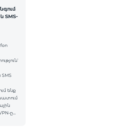
նգում
և SMS-
fon
ւթյուն՝
և SMS
ւմ ենք
շխատում
ային
VPN-ը
ւմ