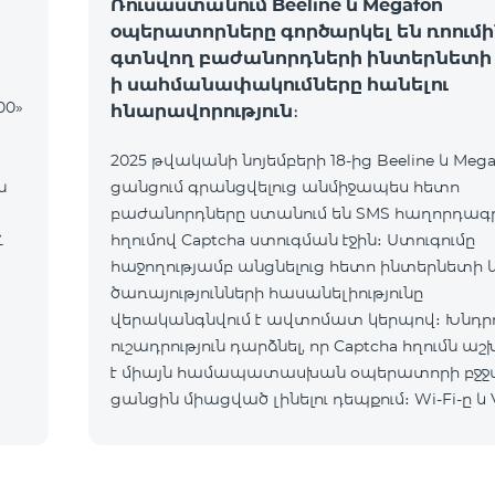
Ռուսաստանում Beeline և Megafon
օպերատորները գործարկել են ռոումի
գտնվող բաժանորդների ինտերնետի 
ի սահմանափակումները հանելու
00»
հնարավորություն։
2025 թվականի նոյեմբերի 18-ից Beeline և Mega
ն
ցանցում գրանցվելուց անմիջապես հետո
բաժանորդները ստանում են SMS հաղորդագրո
Հ
հղումով Captcha ստուգման էջին։ Ստուգումը
հաջողությամբ անցնելուց հետո ինտերնետի 
ծառայությունների հասանելիությունը
վերականգնվում է ավտոմատ կերպով։ Խնդրո
ուշադրություն դարձնել, որ Captcha հղումն ա
է միայն համապատասխան օպերատորի բջջ
ցանցին միացված լինելու դեպքում։ Wi-Fi-ը և 
պետք է անջատված լինեն, հակառակ դեպքո
նույնականացումը չի կատարվի։ Այս