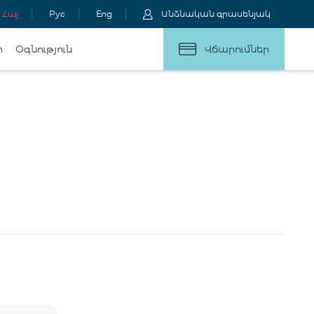
Հայ
Рус
Eng
Անձնական գրասենյակ
ր
Օգնություն
Վճարումներ