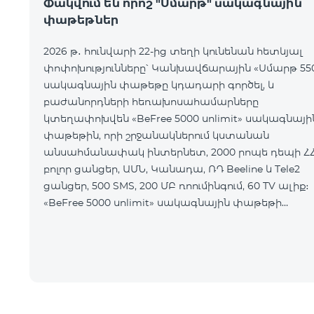
Փակվում են որոշ "Սմարթ" սակագնային
փաթեթներ
2026 թ․ հունվարի 22-ից տեղի կունենան հետևյալ
փոփոխությունները՝ Կանխավճարային «Սմարթ 55
սակագնային փաթեթը կդադարի գործել, և
բաժանորդների հեռախոսահամարները
կտեղափոխվեն «BeFree 5000 unlimit» սակագնայի
փաթեթին, որի շրջանակներում կստանան
անսահմանափակ ինտերնետ, 2000 րոպե դեպի Հ
բոլոր ցանցեր, ԱՄՆ, Կանադա, ՌԴ Beeline և Tele2
ցանցեր, 500 SMS, 200 ՄԲ ռոումինգում, 60 TV ալիք։
«BeFree 5000 unlimit» սակագնային փաթեթի
ամսավճարը կազմում է 5000 դրամ։
Կանխավճարային «Սմարթ 7500» սակագնային
փաթեթը կդադարի գ