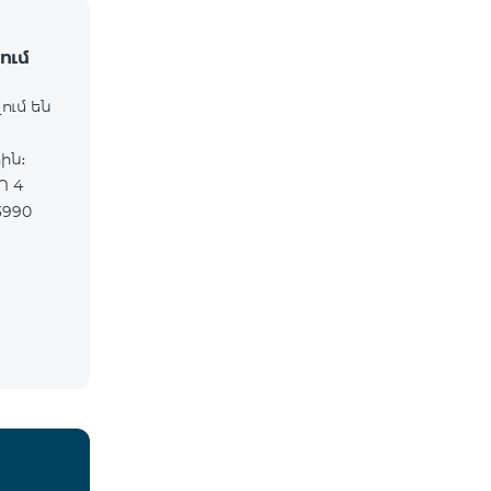
ում
ում են
ին։
Ո 4
3990