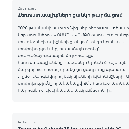
26 January
Հեռուստաալիքների ցանկի թարմացում
2026 թվականի մարտի 1-ից մեր հեռուստատեսայի
ներառումներով ԿՈՍՄՈ և ԿՈՄԲՈ ծառայություններ
փաթեթների ալիքների ցանկում տեղի կունենան
փոփոխություններ, համաձայն որոնց՝
տարածաշրջանային մուլտիպլեքս
հեռուստաալիքները հասանելի կլինեն միայն այն
մարզերում, որտեղ դրանց ցուցադրումը պարտադ
է՝ ըստ կարգավորող մարմինների պահանջների։ Ա
փոփոխությունը իրականացվում է հեռուստատեսա
հարթակի տեխնիկական պարամետրերի
թարմացման շրջանակներում և
համապատասխանում է տեղական հեռարձակմա
նորմերին։ Ալիքների ցանկը ըստ մարզեր
14 January
Team-ը հունվարի 15-ից կդադարեցնի 2G