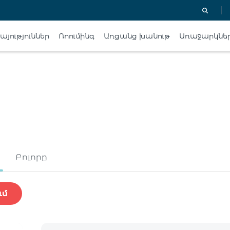
յություններ
Ռոումինգ
Առցանց խանութ
Առաջարկնե
Բոլորը
ւմ