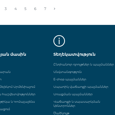
3
4
5
6
7
թյան մասին
Տեղեկատվություն
Ընդհանուր դրույթներ և պայմաններ
գարան
Անվտանգություն
ր
E-shop պայմաններ
ելեկոմ Արմենիայում
Ապառիկ վաճառքի պայմաններ
 և հաշվետվություններ
Առաքման պայմաններ
թիկա և Կոմպլայենս
Վաճառքի և սպասարկման
կենտրոններ
ացում
Ծածկույթ