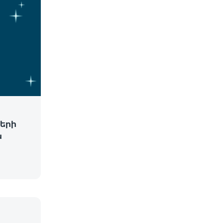
երի
ն