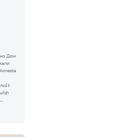
хали
 Amedia
ւմ է
ևանի
ս