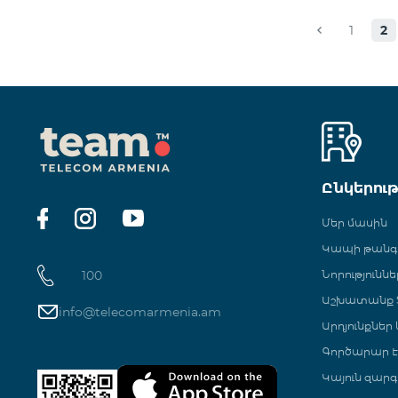
1
2
Ընկերու
Մեր մասին
Կապի թան
100
Նորություննե
Աշխատանք Տ
info@telecomarmenia.am
Արդյունքներ
Գործարար Է
Կայուն զարգ