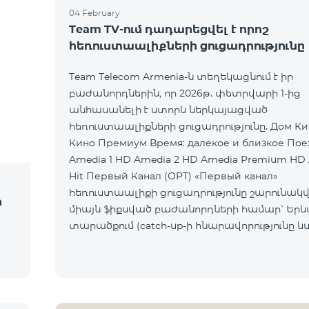
04 February
Team TV-ում դադարեցվել է որոշ
հեռուստաալիքների ցուցադրությունը
Team Telecom Armenia-ն տեղեկացնում է իր
բաժանորդներին, որ 2026թ. փետրվարի 1-ից
անհասանելի է ստորև ներկայացված
հեռուստաալիքների ցուցադրությունը. Дом Кино Дом
Кино Премиум Время: далекое и близкое Пое
Amedia 1 HD Amedia 2 HD Amedia Premium HD
Hit Первый Канал (ОРТ) «Первый канал»
հեռուստաալիքի ցուցադրությունը շարունակվո
ի
միայն ֆիքսված բաժանորդների համար՝ Եր
տարածքում (catch-up-ի հնարավորությունը և
հասանելի չէ): Ընկերությունը հայցում է
բաժանորդների ներո