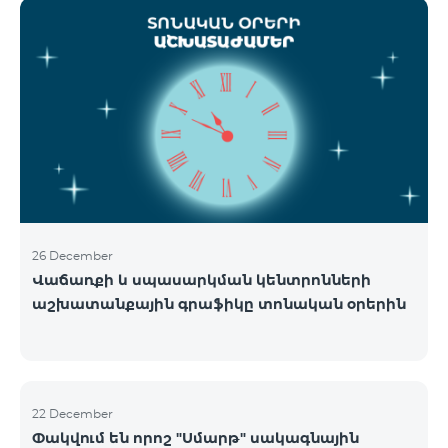
ցանցի շահագործումը: Ցանցի անջատումը տեղի
կունենա փուլային տարբերակով: Առաջին փուլով
ցանցը կանջատվի Տավուշի և Լոռու մարզերում՝
2026թ.-ի հունվարի 15-ից: Ծառայությունների
անխափան հասանելությունն ապահովելու
նպատակով շարունակում է գործել հատուկ
առաջարկ, որը հնարավորություն է ընձեռում ձեռք
բերել նոր տեխնոլոգիաներով աշխատող բջջային
հեռախոսնե
26 December
Վաճառքի և սպասարկման կենտրոնների
աշխատանքային գրաֆիկը տոնական օրերին
22 December
Փակվում են որոշ "Սմարթ" սակագնային