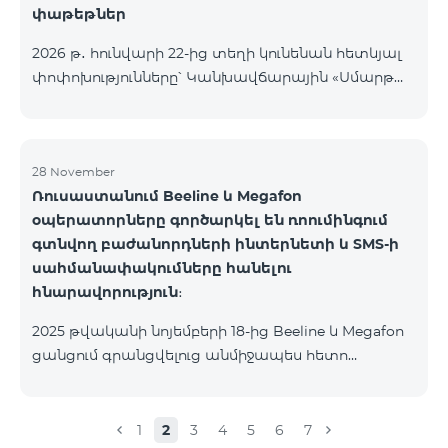
փաթեթներ
2026 թ․ հունվարի 22-ից տեղի կունենան հետևյալ
փոփոխությունները՝ Կանխավճարային «Սմարթ
5500» սակագնային փաթեթը կդադարի գործել, և
բաժանորդների հեռախոսահամարները
կտեղափոխվեն «BeFree 5000 unlimit»
սակագնային փաթեթին, որի շրջանակներում
28 November
Ռուսաստանում Beeline և Megafon
կստանան անսահմանափակ ինտերնետ, 2000
օպերատորները գործարկել են ռոումինգում
րոպե դեպի ՀՀ բոլոր ցանցեր, ԱՄՆ, Կանադա, ՌԴ
գտնվող բաժանորդների ինտերնետի և SMS-ի
Beeline և Tele2 ցանցեր, 500 SMS, 200 ՄԲ
սահմանափակումները հանելու
ռոումինգում, 60 TV ալիք։ «BeFree 5000 unlimit»
հնարավորություն։
սակագնային փաթեթի ամսավճարը կազմում է
5000 դրամ։ Կանխավճարային «Սմարթ 7500»
2025 թվականի նոյեմբերի 18-ից Beeline և Megafon
սակագնային փաթեթը կդադարի գ
ցանցում գրանցվելուց անմիջապես հետո
բաժանորդները ստանում են SMS
հաղորդագրություն՝ հղումով Captcha ստուգման
էջին։ Ստուգումը հաջողությամբ անցնելուց հետո
1
2
3
4
5
6
7