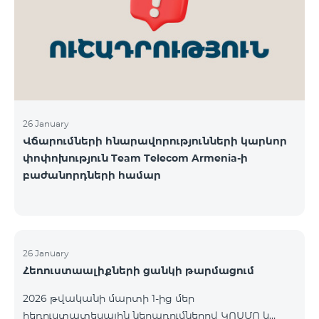
վճարահաշվարկային ընկերությունների կողմից
Team Telecom Armenia-ին առաջարկված
պայմանները ենթադրում էին ծառայությունների
համար էապես ավելի բարձր սակագներ, քան այ
26 January
Վճարումների հնարավորությունների կարևոր
փոփոխություն Team Telecom Armenia-ի
բաժանորդների համար
26 January
Հեռուստաալիքների ցանկի թարմացում
2026 թվականի մարտի 1-ից մեր
հեռուստատեսային ներառումներով ԿՈՍՄՈ և