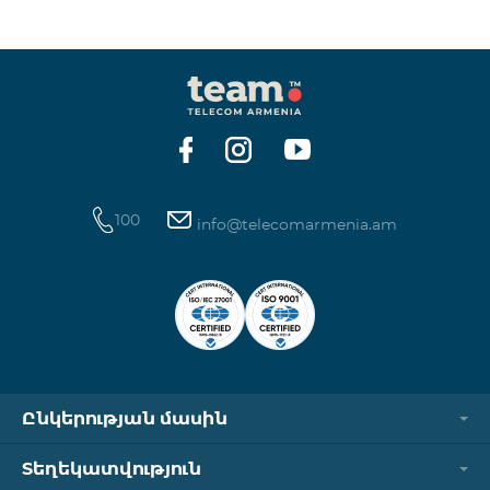
ինտերնետի և SMS ծառայությունների
հասանելիությունը վերականգնվում է ավտոմատ
կերպով։ Խնդրում ենք ուշադրություն դարձնել, որ
Captcha հղումն աշխատում է միայն
համապատասխան օպերատորի բջջային
ցանցին միացված լինելու դեպքում։ Wi-Fi-ը և VPN-
ը պետք է անջատված լինեն, հակառակ դեպքում
նույնականացումը չի կատարվի։ Այս
100
info@telecomarmenia.am
Ընկերության մասին
Տեղեկատվություն