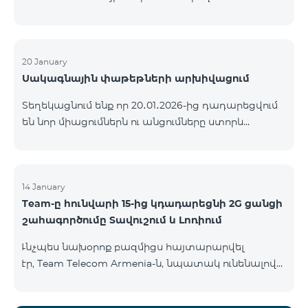
ԿՈՄԲՈ ծառայությունների փաթեթների ալիքների
ցանկում տեղի կունենան փոփոխություններ,
համաձայն որոնց՝ տարածաշրջանային
մուլտիպլեքս հեռուստաալիքները հասանելի
20 January
Սակագնային փաթեթների արխիվացում
կլինեն միայն այն մարզերում, որտեղ դրանց
ցուցադրումը պարտադիր է՝ ըստ կարգավորող
Տեղեկացնում ենք որ 20․01․2026-ից դադարեցվում
մարմինների պահանջների։ Այս փոփոխությունը
են նոր միացումներն ու անցումները ստորև
իրականացվում է հեռուստատեսային հարթակի
ներկայացված ծառայությունների փաթեթներին։
տեխնիկական պարամետրերի թարմացման
ԿՈՄԲՈ 2 Max ԿՈՄԲՈ 2 Plus ԿՈՄԲՈ 2 TV ԿՈՄԲՈ 4
շրջանակներում և համապատասխանում է
Basic 8990 ԿՈՄԲՈ 4 Plus 10990 ԿՈՄԲՈ 4 Max 13990
տեղական հեռարձակման նորմերին։ Ալիքների
14 January
ցանկը ըստ մարզեր
Team-ը հունվարի 15-ից կդադարեցնի 2G ցանցի
շահագործումը Տավուշում և Լոռիում
Ւնչպես նախօրոք բազմիցս հայտարարվել
էր, Team Telecom Armenia-ն, նպատակ ունենալով
էապես բարձրացնել կապի որակը և թվային
միջավայրի անվտանգությունը, կդադարեցնի 2G