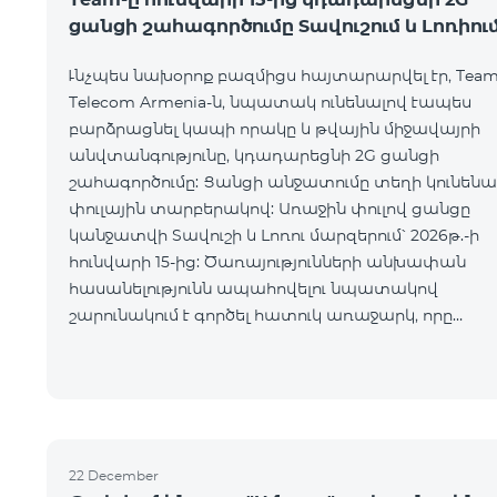
ցանցի շահագործումը Տավուշում և Լոռիու
Ւնչպես նախօրոք բազմիցս հայտարարվել էր, Tea
Telecom Armenia-ն, նպատակ ունենալով էապես
բարձրացնել կապի որակը և թվային միջավայրի
անվտանգությունը, կդադարեցնի 2G ցանցի
շահագործումը: Ցանցի անջատումը տեղի կունենա
փուլային տարբերակով: Առաջին փուլով ցանցը
կանջատվի Տավուշի և Լոռու մարզերում՝ 2026թ.-ի
հունվարի 15-ից: Ծառայությունների անխափան
հասանելությունն ապահովելու նպատակով
շարունակում է գործել հատուկ առաջարկ, որը
հնարավորություն է ընձեռում ձեռք բերել նոր
տեխնոլոգիաներով աշխատող բջջային հեռախոսն
22 December