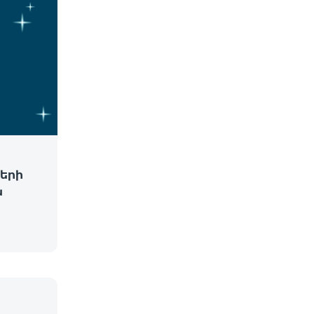
երի
ն