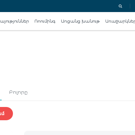
յություններ
Ռոումինգ
Առցանց խանութ
Առաջարկնե
Բոլորը
ւմ