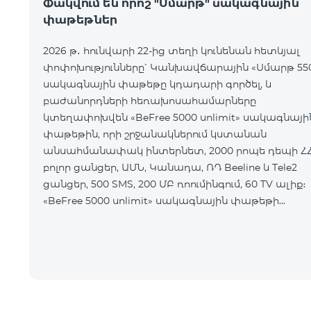
Փակվում են որոշ "Սմարթ" սակագնային
փաթեթներ
2026 թ․ հունվարի 22-ից տեղի կունենան հետևյալ
փոփոխությունները՝ Կանխավճարային «Սմարթ 55
սակագնային փաթեթը կդադարի գործել, և
բաժանորդների հեռախոսահամարները
կտեղափոխվեն «BeFree 5000 unlimit» սակագնայի
փաթեթին, որի շրջանակներում կստանան
անսահմանափակ ինտերնետ, 2000 րոպե դեպի Հ
բոլոր ցանցեր, ԱՄՆ, Կանադա, ՌԴ Beeline և Tele2
ցանցեր, 500 SMS, 200 ՄԲ ռոումինգում, 60 TV ալիք։
«BeFree 5000 unlimit» սակագնային փաթեթի
ամսավճարը կազմում է 5000 դրամ։
Կանխավճարային «Սմարթ 7500» սակագնային
փաթեթը կդադարի գ