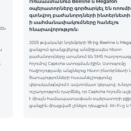
Ռուսաստանում Beeline և Megafon
օպերատորները գործարկել են ռոումի
գտնվող բաժանորդների ինտերնետի 
ի սահմանափակումները հանելու
00»
հնարավորություն։
2025 թվականի նոյեմբերի 18-ից Beeline և Mega
ն
ցանցում գրանցվելուց անմիջապես հետո
բաժանորդները ստանում են SMS հաղորդագրո
Հ
հղումով Captcha ստուգման էջին։ Ստուգումը
հաջողությամբ անցնելուց հետո ինտերնետի 
ծառայությունների հասանելիությունը
վերականգնվում է ավտոմատ կերպով։ Խնդրո
ուշադրություն դարձնել, որ Captcha հղումն ա
է միայն համապատասխան օպերատորի բջջ
ցանցին միացված լինելու դեպքում։ Wi-Fi-ը և 
պետք է անջատված լինեն, հակառակ դեպքո
նույնականացումը չի կատարվի։ Այս