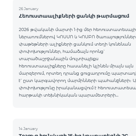
26 January
Հեռուստաալիքների ցանկի թարմացում
2026 թվականի մարտի 1-ից մեր հեռուստատեսայի
ներառումներով ԿՈՍՄՈ և ԿՈՄԲՈ ծառայություններ
փաթեթների ալիքների ցանկում տեղի կունենան
փոփոխություններ, համաձայն որոնց՝
տարածաշրջանային մուլտիպլեքս
հեռուստաալիքները հասանելի կլինեն միայն այն
մարզերում, որտեղ դրանց ցուցադրումը պարտադ
է՝ ըստ կարգավորող մարմինների պահանջների։ Ա
փոփոխությունը իրականացվում է հեռուստատեսա
հարթակի տեխնիկական պարամետրերի
թարմացման շրջանակներում և
համապատասխանում է տեղական հեռարձակմա
նորմերին։ Ալիքների ցանկը ըստ մարզեր
14 January
Team-ը հունվարի 15-ից կդադարեցնի 2G