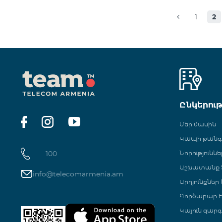
1
2
Ընկերու
Մեր մասին
Կապի թան
100
Նորություննե
Աշխատանք Տ
info@telecomarmenia.am
Արդյունքներ
Գործարար Է
Կայուն զարգ