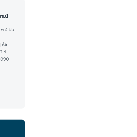
ում
ում են
ին։
Ո 4
3990