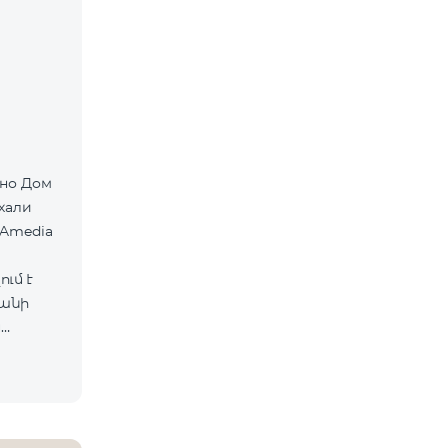
хали
 Amedia
ւմ է
ևանի
ս