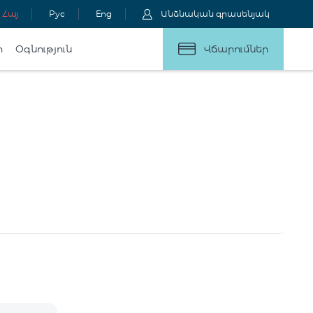
Հայ
Рус
Eng
Անձնական գրասենյակ
ր
Օգնություն
Վճարումներ