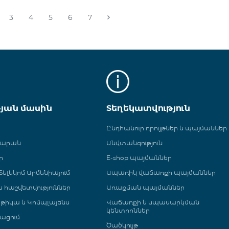
3
4
5
6
7
թյան մասին
Տեղեկատվություն
Ընդհանուր դրույթներ և պայմաններ
գարան
Անվտանգություն
ր
E-shop պայմաններ
ելեկոմ Արմենիայում
Ապառիկ վաճառքի պայմաններ
 և հաշվետվություններ
Առաքման պայմաններ
թիկա և Կոմպլայենս
Վաճառքի և սպասարկման
կենտրոններ
ացում
Ծածկույթ