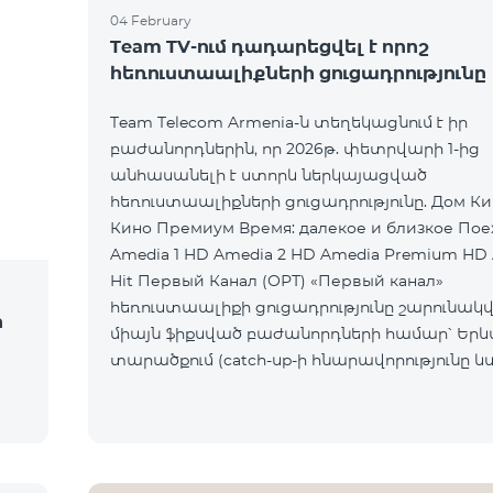
04 February
Team TV-ում դադարեցվել է որոշ
հեռուստաալիքների ցուցադրությունը
Team Telecom Armenia-ն տեղեկացնում է իր
բաժանորդներին, որ 2026թ. փետրվարի 1-ից
անհասանելի է ստորև ներկայացված
հեռուստաալիքների ցուցադրությունը. Дом Кино Дом
Кино Премиум Время: далекое и близкое Пое
Amedia 1 HD Amedia 2 HD Amedia Premium HD
Hit Первый Канал (ОРТ) «Первый канал»
հեռուստաալիքի ցուցադրությունը շարունակվո
ի
միայն ֆիքսված բաժանորդների համար՝ Եր
տարածքում (catch-up-ի հնարավորությունը և
հասանելի չէ): Ընկերությունը հայցում է
բաժանորդների ներո