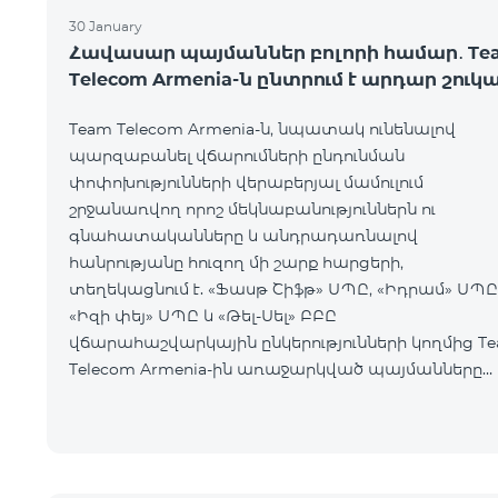
30 January
Հավասար պայմաններ բոլորի համար․ Te
Telecom Armenia-ն ընտրում է արդար շուկ
Team Telecom Armenia-ն, նպատակ ունենալով
պարզաբանել վճարումների ընդունման
փոփոխությունների վերաբերյալ մամուլում
շրջանառվող որոշ մեկնաբանություններն ու
գնահատականները և անդրադառնալով
հանրությանը հուզող մի շարք հարցերի,
տեղեկացնում է. «Ֆասթ Շիֆթ» ՍՊԸ, «Իդրամ» ՍՊԸ
«Իզի փեյ» ՍՊԸ և «Թել-Սել» ԲԲԸ
վճարահաշվարկային ընկերությունների կողմից T
Telecom Armenia-ին առաջարկված պայմանները
ենթադրում էին ծառայությունների համար էապես
ավելի բարձր սակագներ, քան այ