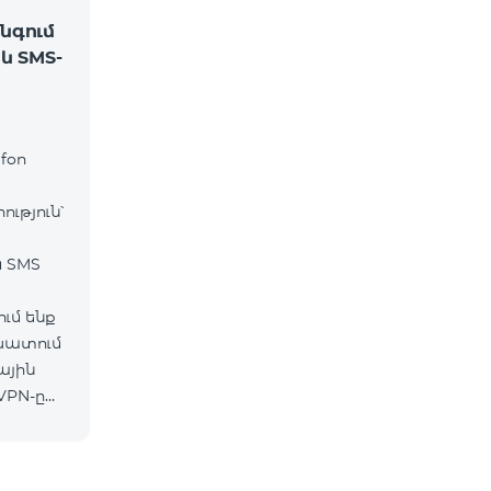
նգում
և SMS-
fon
ւթյուն՝
և SMS
ւմ ենք
շխատում
ային
VPN-ը
ւմ