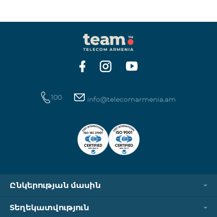
ինտերնետի և SMS ծառայությունների
հասանելիությունը վերականգնվում է ավտոմատ
կերպով։ Խնդրում ենք ուշադրություն դարձնել, որ
Captcha հղումն աշխատում է միայն
համապատասխան օպերատորի բջջային
ցանցին միացված լինելու դեպքում։ Wi-Fi-ը և VPN-
ը պետք է անջատված լինեն, հակառակ դեպքում
նույնականացումը չի կատարվի։ Այս
100
info@telecomarmenia.am
Ընկերության մասին
Տեղեկատվություն