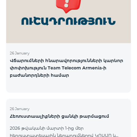
վճարահաշվարկային ընկերությունների կողմից
Team Telecom Armenia-ին առաջարկված
պայմանները ենթադրում էին ծառայությունների
համար էապես ավելի բարձր սակագներ, քան այ
26 January
Վճարումների հնարավորությունների կարևոր
փոփոխություն Team Telecom Armenia-ի
բաժանորդների համար
26 January
Հեռուստաալիքների ցանկի թարմացում
2026 թվականի մարտի 1-ից մեր
հեռուստատեսային ներառումներով ԿՈՍՄՈ և