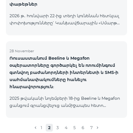
փաթեթներ
2026 թ․ հունվարի 22-ից տեղի կունենան հետևյալ
փոփոխությունները՝ Կանխավճարային «Սմարթ
5500» սակագնային փաթեթը կդադարի գործել, և
բաժանորդների հեռախոսահամարները
կտեղափոխվեն «BeFree 5000 unlimit»
սակագնային փաթեթին, որի շրջանակներում
28 November
Ռուսաստանում Beeline և Megafon
կստանան անսահմանափակ ինտերնետ, 2000
օպերատորները գործարկել են ռոումինգում
րոպե դեպի ՀՀ բոլոր ցանցեր, ԱՄՆ, Կանադա, ՌԴ
գտնվող բաժանորդների ինտերնետի և SMS-ի
Beeline և Tele2 ցանցեր, 500 SMS, 200 ՄԲ
սահմանափակումները հանելու
ռոումինգում, 60 TV ալիք։ «BeFree 5000 unlimit»
հնարավորություն։
սակագնային փաթեթի ամսավճարը կազմում է
5000 դրամ։ Կանխավճարային «Սմարթ 7500»
2025 թվականի նոյեմբերի 18-ից Beeline և Megafon
սակագնային փաթեթը կդադարի գ
ցանցում գրանցվելուց անմիջապես հետո
բաժանորդները ստանում են SMS
հաղորդագրություն՝ հղումով Captcha ստուգման
էջին։ Ստուգումը հաջողությամբ անցնելուց հետո
1
2
3
4
5
6
7