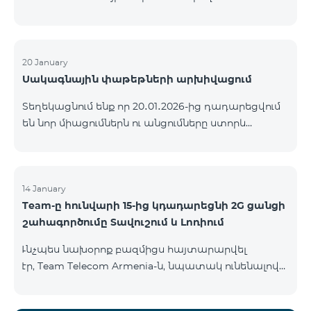
ԿՈՄԲՈ ծառայությունների փաթեթների ալիքների
ցանկում տեղի կունենան փոփոխություններ,
համաձայն որոնց՝ տարածաշրջանային
մուլտիպլեքս հեռուստաալիքները հասանելի
20 January
Սակագնային փաթեթների արխիվացում
կլինեն միայն այն մարզերում, որտեղ դրանց
ցուցադրումը պարտադիր է՝ ըստ կարգավորող
Տեղեկացնում ենք որ 20․01․2026-ից դադարեցվում
մարմինների պահանջների։ Այս փոփոխությունը
են նոր միացումներն ու անցումները ստորև
իրականացվում է հեռուստատեսային հարթակի
ներկայացված ծառայությունների փաթեթներին։
տեխնիկական պարամետրերի թարմացման
ԿՈՄԲՈ 2 Max ԿՈՄԲՈ 2 Plus ԿՈՄԲՈ 2 TV ԿՈՄԲՈ 4
շրջանակներում և համապատասխանում է
Basic 8990 ԿՈՄԲՈ 4 Plus 10990 ԿՈՄԲՈ 4 Max 13990
տեղական հեռարձակման նորմերին։ Ալիքների
14 January
ցանկը ըստ մարզեր
Team-ը հունվարի 15-ից կդադարեցնի 2G ցանցի
շահագործումը Տավուշում և Լոռիում
Ւնչպես նախօրոք բազմիցս հայտարարվել
էր, Team Telecom Armenia-ն, նպատակ ունենալով
էապես բարձրացնել կապի որակը և թվային
միջավայրի անվտանգությունը, կդադարեցնի 2G