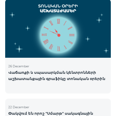
ցանցի շահագործումը: Ցանցի անջատումը տեղի
կունենա փուլային տարբերակով: Առաջին փուլով
ցանցը կանջատվի Տավուշի և Լոռու մարզերում՝
2026թ.-ի հունվարի 15-ից: Ծառայությունների
անխափան հասանելությունն ապահովելու
նպատակով շարունակում է գործել հատուկ
առաջարկ, որը հնարավորություն է ընձեռում ձեռք
բերել նոր տեխնոլոգիաներով աշխատող բջջային
հեռախոսնե
26 December
Վաճառքի և սպասարկման կենտրոնների
աշխատանքային գրաֆիկը տոնական օրերին
22 December
Փակվում են որոշ "Սմարթ" սակագնային