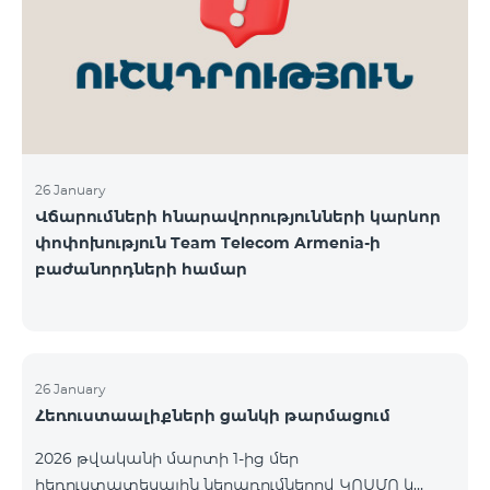
վճարահաշվարկային ընկերությունների կողմից
Team Telecom Armenia-ին առաջարկված
պայմանները ենթադրում էին ծառայությունների
համար էապես ավելի բարձր սակագներ, քան այ
26 January
Վճարումների հնարավորությունների կարևոր
փոփոխություն Team Telecom Armenia-ի
բաժանորդների համար
26 January
Հեռուստաալիքների ցանկի թարմացում
2026 թվականի մարտի 1-ից մեր
հեռուստատեսային ներառումներով ԿՈՍՄՈ և