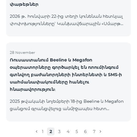
փաթեթներ
2026 թ․ հունվարի 22-ից տեղի կունենան հետևյալ
փոփոխությունները՝ Կանխավճարային «Սմարթ
5500» սակագնային փաթեթը կդադարի գործել, և
բաժանորդների հեռախոսահամարները
կտեղափոխվեն «BeFree 5000 unlimit»
սակագնային փաթեթին, որի շրջանակներում
28 November
Ռուսաստանում Beeline և Megafon
կստանան անսահմանափակ ինտերնետ, 2000
օպերատորները գործարկել են ռոումինգում
րոպե դեպի ՀՀ բոլոր ցանցեր, ԱՄՆ, Կանադա, ՌԴ
գտնվող բաժանորդների ինտերնետի և SMS-ի
Beeline և Tele2 ցանցեր, 500 SMS, 200 ՄԲ
սահմանափակումները հանելու
ռոումինգում, 60 TV ալիք։ «BeFree 5000 unlimit»
հնարավորություն։
սակագնային փաթեթի ամսավճարը կազմում է
5000 դրամ։ Կանխավճարային «Սմարթ 7500»
2025 թվականի նոյեմբերի 18-ից Beeline և Megafon
սակագնային փաթեթը կդադարի գ
ցանցում գրանցվելուց անմիջապես հետո
բաժանորդները ստանում են SMS
հաղորդագրություն՝ հղումով Captcha ստուգման
էջին։ Ստուգումը հաջողությամբ անցնելուց հետո
1
2
3
4
5
6
7