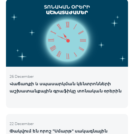
ցանցի շահագործումը: Ցանցի անջատումը տեղի
կունենա փուլային տարբերակով: Առաջին փուլով
ցանցը կանջատվի Տավուշի և Լոռու մարզերում՝
2026թ.-ի հունվարի 15-ից: Ծառայությունների
անխափան հասանելությունն ապահովելու
նպատակով շարունակում է գործել հատուկ
առաջարկ, որը հնարավորություն է ընձեռում ձեռք
բերել նոր տեխնոլոգիաներով աշխատող բջջային
հեռախոսնե
26 December
Վաճառքի և սպասարկման կենտրոնների
աշխատանքային գրաֆիկը տոնական օրերին
22 December
Փակվում են որոշ "Սմարթ" սակագնային