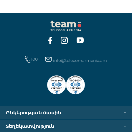
ինտերնետի և SMS ծառայությունների
հասանելիությունը վերականգնվում է ավտոմատ
կերպով։ Խնդրում ենք ուշադրություն դարձնել, որ
Captcha հղումն աշխատում է միայն
համապատասխան օպերատորի բջջային
ցանցին միացված լինելու դեպքում։ Wi-Fi-ը և VPN-
ը պետք է անջատված լինեն, հակառակ դեպքում
նույնականացումը չի կատարվի։ Այս
100
info@telecomarmenia.am
Ընկերության մասին
Տեղեկատվություն