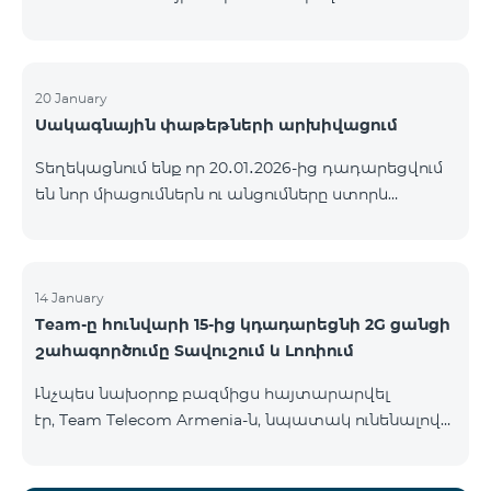
ԿՈՄԲՈ ծառայությունների փաթեթների ալիքների
ցանկում տեղի կունենան փոփոխություններ,
համաձայն որոնց՝ տարածաշրջանային
մուլտիպլեքս հեռուստաալիքները հասանելի
20 January
Սակագնային փաթեթների արխիվացում
կլինեն միայն այն մարզերում, որտեղ դրանց
ցուցադրումը պարտադիր է՝ ըստ կարգավորող
Տեղեկացնում ենք որ 20․01․2026-ից դադարեցվում
մարմինների պահանջների։ Այս փոփոխությունը
են նոր միացումներն ու անցումները ստորև
իրականացվում է հեռուստատեսային հարթակի
ներկայացված ծառայությունների փաթեթներին։
տեխնիկական պարամետրերի թարմացման
ԿՈՄԲՈ 2 Max ԿՈՄԲՈ 2 Plus ԿՈՄԲՈ 2 TV ԿՈՄԲՈ 4
շրջանակներում և համապատասխանում է
Basic 8990 ԿՈՄԲՈ 4 Plus 10990 ԿՈՄԲՈ 4 Max 13990
տեղական հեռարձակման նորմերին։ Ալիքների
14 January
ցանկը ըստ մարզեր
Team-ը հունվարի 15-ից կդադարեցնի 2G ցանցի
շահագործումը Տավուշում և Լոռիում
Ւնչպես նախօրոք բազմիցս հայտարարվել
էր, Team Telecom Armenia-ն, նպատակ ունենալով
էապես բարձրացնել կապի որակը և թվային
միջավայրի անվտանգությունը, կդադարեցնի 2G