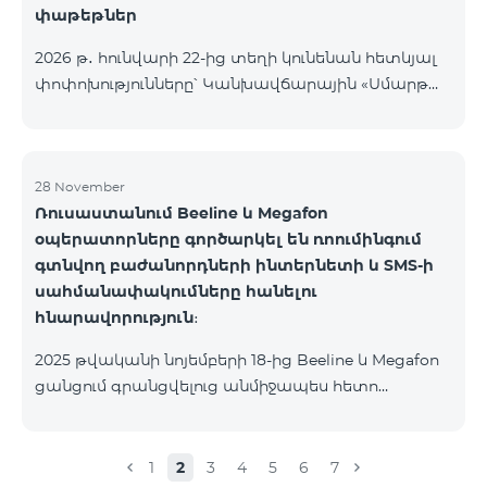
փաթեթներ
2026 թ․ հունվարի 22-ից տեղի կունենան հետևյալ
փոփոխությունները՝ Կանխավճարային «Սմարթ
5500» սակագնային փաթեթը կդադարի գործել, և
բաժանորդների հեռախոսահամարները
կտեղափոխվեն «BeFree 5000 unlimit»
սակագնային փաթեթին, որի շրջանակներում
28 November
Ռուսաստանում Beeline և Megafon
կստանան անսահմանափակ ինտերնետ, 2000
օպերատորները գործարկել են ռոումինգում
րոպե դեպի ՀՀ բոլոր ցանցեր, ԱՄՆ, Կանադա, ՌԴ
գտնվող բաժանորդների ինտերնետի և SMS-ի
Beeline և Tele2 ցանցեր, 500 SMS, 200 ՄԲ
սահմանափակումները հանելու
ռոումինգում, 60 TV ալիք։ «BeFree 5000 unlimit»
հնարավորություն։
սակագնային փաթեթի ամսավճարը կազմում է
5000 դրամ։ Կանխավճարային «Սմարթ 7500»
2025 թվականի նոյեմբերի 18-ից Beeline և Megafon
սակագնային փաթեթը կդադարի գ
ցանցում գրանցվելուց անմիջապես հետո
բաժանորդները ստանում են SMS
հաղորդագրություն՝ հղումով Captcha ստուգման
էջին։ Ստուգումը հաջողությամբ անցնելուց հետո
1
2
3
4
5
6
7