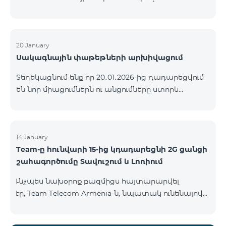
ԿՈՄԲՈ ծառայությունների փաթեթների ալիքների
ցանկում տեղի կունենան փոփոխություններ,
համաձայն որոնց՝ տարածաշրջանային
մուլտիպլեքս հեռուստաալիքները հասանելի
20 January
Սակագնային փաթեթների արխիվացում
կլինեն միայն այն մարզերում, որտեղ դրանց
ցուցադրումը պարտադիր է՝ ըստ կարգավորող
Տեղեկացնում ենք որ 20․01․2026-ից դադարեցվում
մարմինների պահանջների։ Այս փոփոխությունը
են նոր միացումներն ու անցումները ստորև
իրականացվում է հեռուստատեսային հարթակի
ներկայացված ծառայությունների փաթեթներին։
տեխնիկական պարամետրերի թարմացման
ԿՈՄԲՈ 2 Max ԿՈՄԲՈ 2 Plus ԿՈՄԲՈ 2 TV ԿՈՄԲՈ 4
շրջանակներում և համապատասխանում է
Basic 8990 ԿՈՄԲՈ 4 Plus 10990 ԿՈՄԲՈ 4 Max 13990
տեղական հեռարձակման նորմերին։ Ալիքների
14 January
ցանկը ըստ մարզեր
Team-ը հունվարի 15-ից կդադարեցնի 2G ցանցի
շահագործումը Տավուշում և Լոռիում
Ւնչպես նախօրոք բազմիցս հայտարարվել
էր, Team Telecom Armenia-ն, նպատակ ունենալով
էապես բարձրացնել կապի որակը և թվային
միջավայրի անվտանգությունը, կդադարեցնի 2G