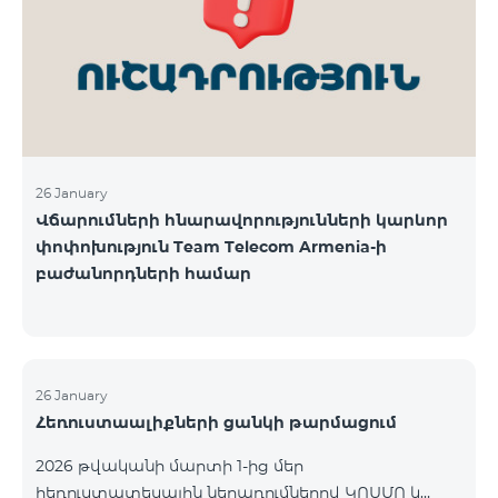
վճարահաշվարկային ընկերությունների կողմից
Team Telecom Armenia-ին առաջարկված
պայմանները ենթադրում էին ծառայությունների
համար էապես ավելի բարձր սակագներ, քան այ
26 January
Վճարումների հնարավորությունների կարևոր
փոփոխություն Team Telecom Armenia-ի
բաժանորդների համար
26 January
Հեռուստաալիքների ցանկի թարմացում
2026 թվականի մարտի 1-ից մեր
հեռուստատեսային ներառումներով ԿՈՍՄՈ և