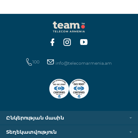
ինտերնետի և SMS ծառայությունների
հասանելիությունը վերականգնվում է ավտոմատ
կերպով։ Խնդրում ենք ուշադրություն դարձնել, որ
Captcha հղումն աշխատում է միայն
համապատասխան օպերատորի բջջային
ցանցին միացված լինելու դեպքում։ Wi-Fi-ը և VPN-
ը պետք է անջատված լինեն, հակառակ դեպքում
նույնականացումը չի կատարվի։ Այս
100
info@telecomarmenia.am
Ընկերության մասին
Տեղեկատվություն