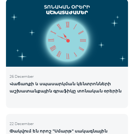
ցանցի շահագործումը: Ցանցի անջատումը տեղի
կունենա փուլային տարբերակով: Առաջին փուլով
ցանցը կանջատվի Տավուշի և Լոռու մարզերում՝
2026թ.-ի հունվարի 15-ից: Ծառայությունների
անխափան հասանելությունն ապահովելու
նպատակով շարունակում է գործել հատուկ
առաջարկ, որը հնարավորություն է ընձեռում ձեռք
բերել նոր տեխնոլոգիաներով աշխատող բջջային
հեռախոսնե
26 December
Վաճառքի և սպասարկման կենտրոնների
աշխատանքային գրաֆիկը տոնական օրերին
22 December
Փակվում են որոշ "Սմարթ" սակագնային